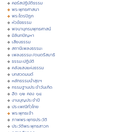
คอร์สปฏิบัติธรรม
พระพุทธศาสนา
พระไตรปิฏก
หัวข้อธรรม
พจนานุกรมพุทธศาสน์
มิลินทปัญหา
เสียงธรรม
สถานีเพลงธรรมะ
เพลงธรรมะ/ดนตรีสมาธิ
ธรรมะปฏิบัติ
คลังแสงแห่งธรรม
บทสวดมนต์
หลักธรรมนำสุขฯ
กรรมฐานประจำวันเกิด
ฮีต ๑๒ คอง ๑๔
งานบุญประจำปี
ประเพณีทั่วไทย
พระพุทธเจ้า
ภาพพระพุทธประวัติ
ประวัติพระพุทธสาวก