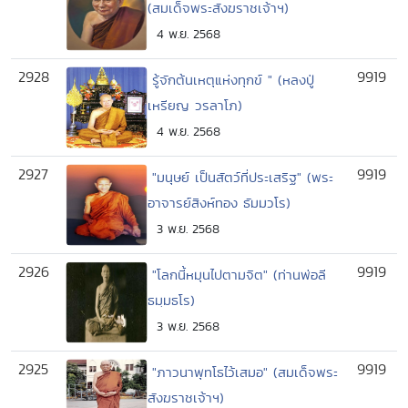
(สมเด็จพระสังฆราชเจ้าฯ)
4 พ.ย. 2568
2928
9919
รู้จักต้นเหตุแห่งทุกข์ " (หลงปู่
เหรียญ วรลาโภ)
4 พ.ย. 2568
2927
9919
"มนุษย์ เป็นสัตว์ที่ประเสริฐ" (พระ
อาจารย์สิงห์ทอง ธัมมวโร)
3 พ.ย. 2568
2926
9919
"โลกนี้หมุนไปตามจิต" (ท่านพ่อลี
ธมฺมธโร)
3 พ.ย. 2568
2925
9919
"ภาวนาพุทโธไว้เสมอ" (สมเด็จพระ
สังฆราชเจ้าฯ)