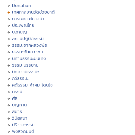
Donation
เทศกาลงานวัดช่วยชาติ
การเผยแผ่ศาสนา
ประเพณีไทย
บอกบุญ
สถานปฏิบัติธรรม
ธรรมะจากหลวงพ่อ
ธรรมะกับเยาวชน
นิทานธรรมะบันเทิง
ธรรมะบรรยาย
บทความธรรมะ
กวีธรรมะ
คติธรรม คำคม โดนใจ
กรรม
ศีล
บุญทาน
สมาธิ
วิปัสสนา
ปริวาสกรรม
ฟังสวดมนต์