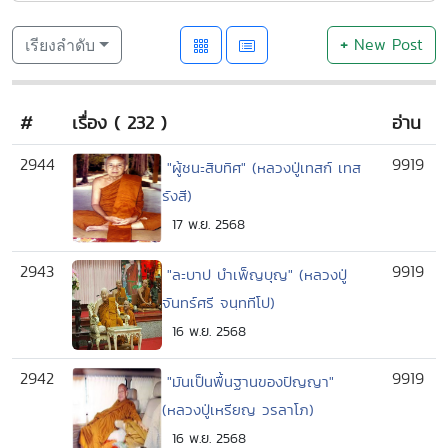
+
New Post
เรียงลำดับ
#
เรื่อง ( 232 )
อ่าน
2944
9919
"ผู้ชนะสิบทิศ" (หลวงปู่เทสก์ เทส
รังสี)
17 พ.ย. 2568
2943
9919
"ละบาป บำเพ็ญบุญ" (หลวงปู่
จันทร์ศรี จนฺททีโป)
16 พ.ย. 2568
2942
9919
"มันเป็นพื้นฐานของปัญญา"
(หลวงปู่เหรียญ วรลาโภ)
16 พ.ย. 2568