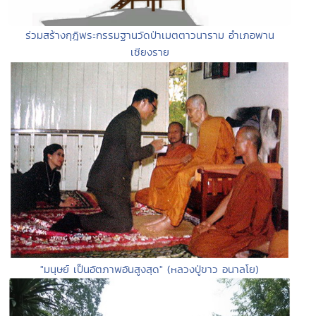
ร่วมสร้างกุฎิพระกรรมฐานวัดป่าเมตตาวนาราม อำเภอพาน
เชียงราย
"มนุษย์ เป็นอัตภาพอันสูงสุด" (หลวงปู่ขาว อนาลโย)