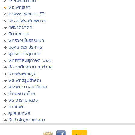
ประเพณีทั่วไทย
พระพุทธเจ้า
ภาพพระพุทธประวัติ
ประวัติพระพุทธสาวก
ทศชาติชาดก
นิทานชาดก
พุทธวจนในธรรมบท
มงคล ๓๘ ประการ
พุทธศาสนสุภาษิต
พุทธศาสนสุภาษิต ๖๒๑
สังเวชนียสถาน ๔ ตำบล
ปางพระพุทธรูป
พระพุทธรูปสำคัญ
พระพุทธศาสนาในไทย
ทำเนียบวัดไทย
พระอารามหลวง
ศาสนพิธี
อุปสมบทพิธี
วันสำคัญทางศาสนา