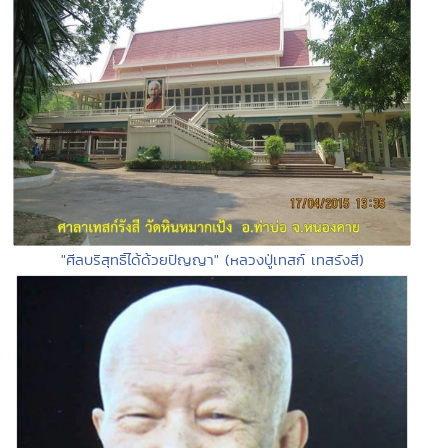
"ศีลบริสุทธิ์ได้ด้วยปัญญา" (หลวงปู่เทสก์ เทสรังสี)