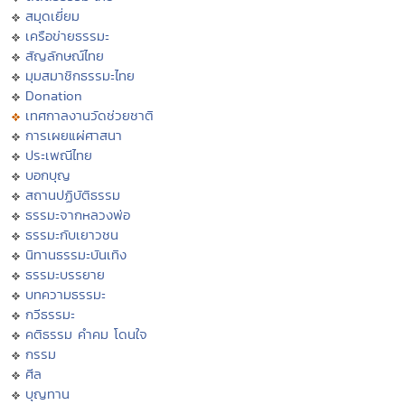
สมุดเยี่ยม
เครือข่ายธรรมะ
สัญลักษณ์ไทย
มุมสมาชิกธรรมะไทย
Donation
เทศกาลงานวัดช่วยชาติ
การเผยแผ่ศาสนา
ประเพณีไทย
บอกบุญ
สถานปฏิบัติธรรม
ธรรมะจากหลวงพ่อ
ธรรมะกับเยาวชน
นิทานธรรมะบันเทิง
ธรรมะบรรยาย
บทความธรรมะ
กวีธรรมะ
คติธรรม คำคม โดนใจ
กรรม
ศีล
บุญทาน