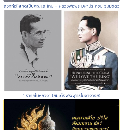
สิ่งที่ก่อให้เกิดเป็นคุณและโทษ - หลวงพ่อพระมหาประกอบ ธมฺมชีดว
"เรารักในหลวง" (สมเด็จพระพุทธโฆษาจารย์)