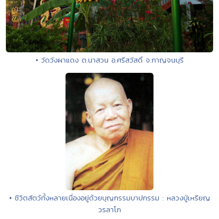
• วัดวังผาแดง ต.นาสวน อ.ศรีสวัสดิ์ จ.กาญจนบุรี
• ชีวิตสัตว์ทั้งหลายเนื่องอยู่ด้วยบุญกรรมบาปกรรม : หลวงปู่เหรียญ
วรลาโภ