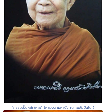
"กรรมเป็นหลักใหญ่" (หลวงตามหาบัว ญาณสัมปันโน )