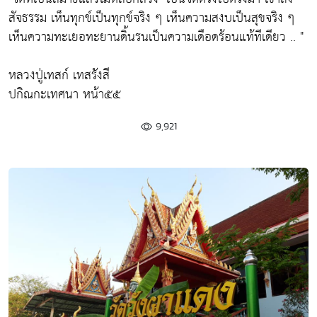
สัจธรรม เห็นทุกข์เป็นทุกข์จริง ๆ เห็นความสงบเป็นสุขจริง ๆ
เห็นความทะเยอทะยานดิ้นรนเป็นความเดือดร้อนแท้ทีเดียว .. "
หลวงปู่เทสก์ เทสรังสี
ปกิณกะเทศนา หน้า๕๕
9,921