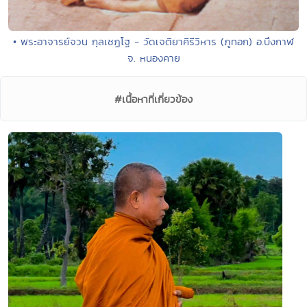
• พระอาจารย์จวน กุลเชฏโฐ - วัดเจติยาคีรีวิหาร (ภูทอก) อ.บึงกาฬ
จ. หนองคาย
#เนื้อหาที่เกี่ยวข้อง