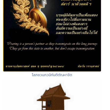
โลภชวนภวนิกันติตัณหาจิต