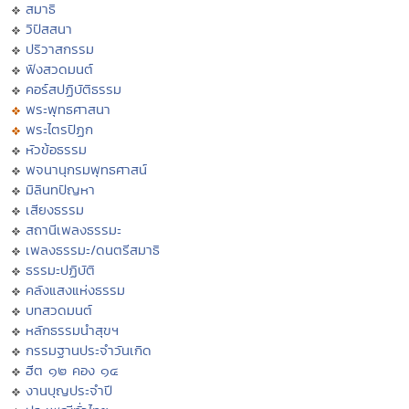
สมาธิ
วิปัสสนา
ปริวาสกรรม
ฟังสวดมนต์
คอร์สปฏิบัติธรรม
พระพุทธศาสนา
พระไตรปิฏก
หัวข้อธรรม
พจนานุกรมพุทธศาสน์
มิลินทปัญหา
เสียงธรรม
สถานีเพลงธรรมะ
เพลงธรรมะ/ดนตรีสมาธิ
ธรรมะปฏิบัติ
คลังแสงแห่งธรรม
บทสวดมนต์
หลักธรรมนำสุขฯ
กรรมฐานประจำวันเกิด
ฮีต ๑๒ คอง ๑๔
งานบุญประจำปี