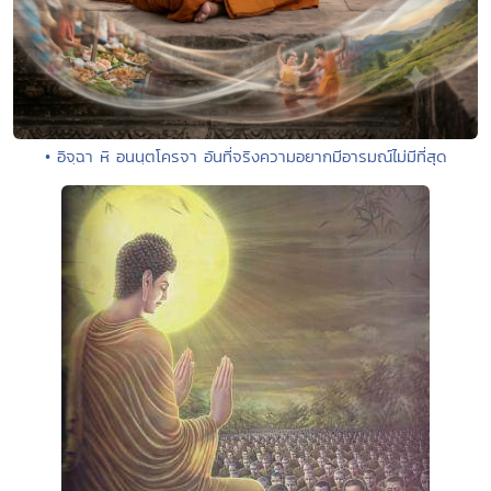
• อิจฺฉา หิ อนนฺตโครจา อันที่จริงความอยากมีอารมณ์ไม่มีที่สุด