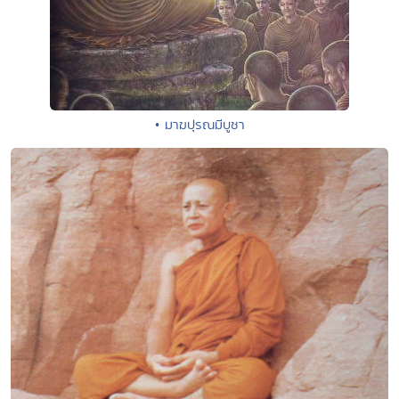
• มาฆปุรณมีบูชา