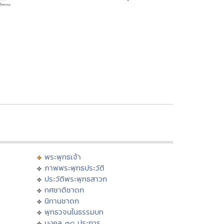
พระพุทธเจ้า
ภาพพระพุทธประวัติ
ประวัติพระพุทธสาวก
ทศชาติชาดก
นิทานชาดก
พุทธวจนในธรรมบท
มงคล ๓๘ ประการ