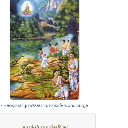
• แสดงอิทธานุภาพสยบคณาจารย์ใหญ่นักบวชชฏิล