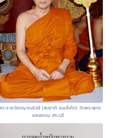
พระราชวัชรญาณรังษี (สมชาติ ธมฺมโชโต) วัดพระพุทธ
แสงธรรม สระบุรี