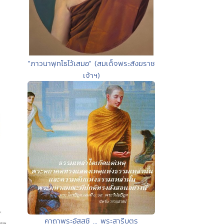
"ภาวนาพุทโธไว้เสมอ" (สมเด็จพระสังฆราช
เจ้าฯ)
คาถาพระอัสสชิ ... พระสารีบุตร