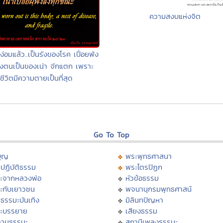
ความสงบแห่งจิต
หง่อมแล้ว..เป็นรังของโรค เปื่อยพัง
งตนเป็นของเน่า จักแตก เพราะ
ชีวิตมีความตายเป็นที่สุด
Go To Top
บุญ
พระพุทธศาสนา
ปฏิบัติธรรม
พระไตรปิฏก
ะจากหลวงพ่อ
หัวข้อธรรม
ะกับเยาวชน
พจนานุกรมพุทธศาสน์
ธรรมะบันเทิง
มิลินทปัญหา
ะบรรยาย
เสียงธรรม
ามธรรมะ
สถานีเพลงธรรมะ