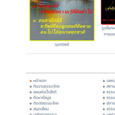
รูปนี้แก่
กายขอ
ขุมทรัพย์
หน้าแรก
บอก
ทีมงานธรรมะไทย
สถาน
แผนผังเว็บไซต์
ธรรม
ค้นหาข้อมูล
ธรรม
ติดต่อธรรมะไทย
นิทาน
สมุดเยี่ยม
ธรรม
เครือข่ายธรรมะ
บทคว