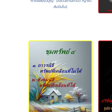
"การคอยรับบุญ" (หลวงตามหาบัว ญาณ
สัมปันโน)