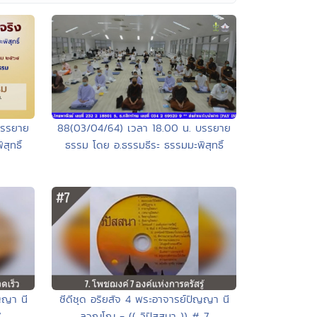
บรรยาย
88(03/04/64) เวลา 18.00 น. บรรยาย
ุทธิ์
ธรรม โดย อ.ธรรมธีระ ธรรมมะพิสุทธิ์
ญญา นี
ซีดีชุด อริยสัจ 4 พระอาจารย์ปัญญา นี
7
ลวณฺโณ - (( วิปัสสนา )) # 7