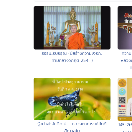
ธรรมะรับอรุณ (ปีสร้างความเจริญ
ความเ
ท่ามกลางวิกฤต 2541 )
หลวงพ
ค
รู้อย่างไรไม่ติดไป - หลวงตาณรงค์ศักดิ์
145-2(
ขีณาลโย
ธรรม