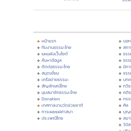
หน้าแรก
บอก
ทีมงานธรรมะไทย
สถา
แผนผังเว็บไซต์
ธรร
ค้นหาข้อมูล
ธรร
ติดต่อธรรมะไทย
นิทา
สมุดเยี่ยม
ธรร
เครือข่ายธรรมะ
บทค
สัญลักษณ์ไทย
กวี
มุมสมาชิกธรรมะไทย
คติ
Donation
กรร
เทศกาลงานวัดช่วยชาติ
ศีล
การเผยแผ่ศาสนา
บุญ
ประเพณีไทย
สมาธ
วิปั
ปริ