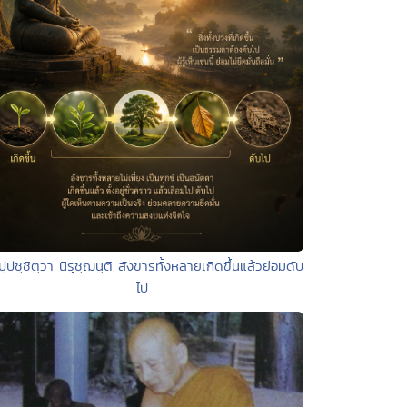
ุปฺปชฺชิตฺวา นิรุชฺฌนฺติ สังขารทั้งหลายเกิดขึ้นแล้วย่อมดับ
ไป