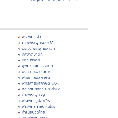
พระพุทธเจ้า
ภาพพระพุทธประวัติ
ประวัติพระพุทธสาวก
ทศชาติชาดก
นิทานชาดก
พุทธวจนในธรรมบท
มงคล ๓๘ ประการ
พุทธศาสนสุภาษิต
พุทธศาสนสุภาษิต ๖๒๑
สังเวชนียสถาน ๔ ตำบล
ปางพระพุทธรูป
พระพุทธรูปสำคัญ
พระพุทธศาสนาในไทย
ทำเนียบวัดไทย
พระอารามหลวง