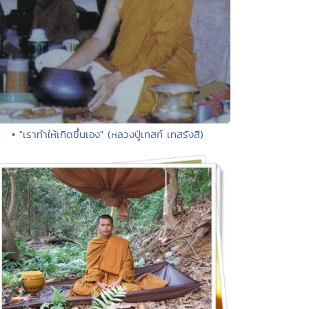
• "เราทำให้เกิดขึ้นเอง" (หลวงปู่เทสก์ เทสรังสี)