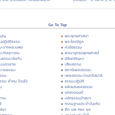
Go To Top
บุญ
พระพุทธศาสนา
นปฏิบัติธรรม
พระไตรปิฏก
มะจากหลวงพ่อ
หัวข้อธรรม
มะกับเยาวชน
พจนานุกรมพุทธศาสน์
นธรรมะบันเทิง
มิลินทปัญหา
มะบรรยาย
เสียงธรรม
วามธรรมะ
สถานีเพลงธรรมะ
ธรรมะ
เพลงธรรมะ/ดนตรีสมาธิ
ธรรม คำคม โดนใจ
ธรรมะปฏิบัติ
ม
คลังแสงแห่งธรรม
บทสวดมนต์
ทาน
หลักธรรมนำสุขฯ
ิ
กรรมฐานประจำวันเกิด
สสนา
ฮีต ๑๒ คอง ๑๔
วาสกรรม
งานบุญประจำปี