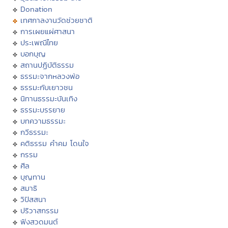
Donation
เทศกาลงานวัดช่วยชาติ
การเผยแผ่ศาสนา
ประเพณีไทย
บอกบุญ
สถานปฏิบัติธรรม
ธรรมะจากหลวงพ่อ
ธรรมะกับเยาวชน
นิทานธรรมะบันเทิง
ธรรมะบรรยาย
บทความธรรมะ
กวีธรรมะ
คติธรรม คำคม โดนใจ
กรรม
ศีล
บุญทาน
สมาธิ
วิปัสสนา
ปริวาสกรรม
ฟังสวดมนต์