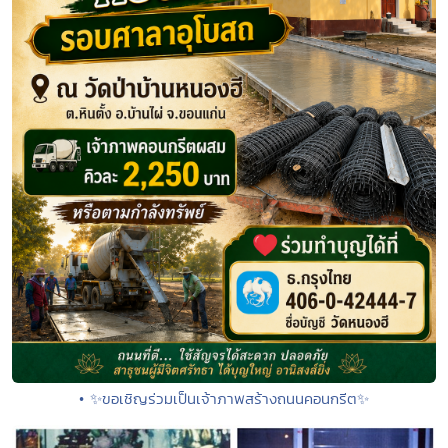
• ✨ขอเชิญร่วมเป็นเจ้าภาพสร้างถนนคอนกรีต✨