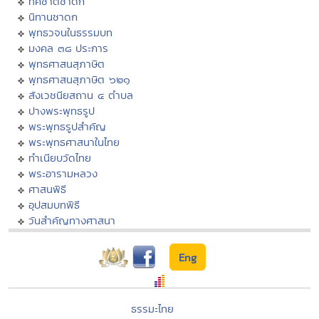
ทศชาติชาดก
นิทานชาดก
พุทธวจนในธรรมบท
มงคล ๓๘ ประการ
พุทธศาสนสุภาษิต
พุทธศาสนสุภาษิต ๖๒๑
สังเวชนียสถาน ๔ ตำบล
ปางพระพุทธรูป
พระพุทธรูปสำคัญ
พระพุทธศาสนาในไทย
ทำเนียบวัดไทย
พระอารามหลวง
ศาสนพิธี
อุปสมบทพิธี
วันสำคัญทางศาสนา
Eng
ธรรมะไทย