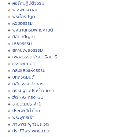
คอร์สปฏิบัติธรรม
พระพุทธศาสนา
พระไตรปิฏก
หัวข้อธรรม
พจนานุกรมพุทธศาสน์
มิลินทปัญหา
เสียงธรรม
สถานีเพลงธรรมะ
เพลงธรรมะ/ดนตรีสมาธิ
ธรรมะปฏิบัติ
คลังแสงแห่งธรรม
บทสวดมนต์
หลักธรรมนำสุขฯ
กรรมฐานประจำวันเกิด
ฮีต ๑๒ คอง ๑๔
งานบุญประจำปี
ประเพณีทั่วไทย
พระพุทธเจ้า
ภาพพระพุทธประวัติ
ประวัติพระพุทธสาวก