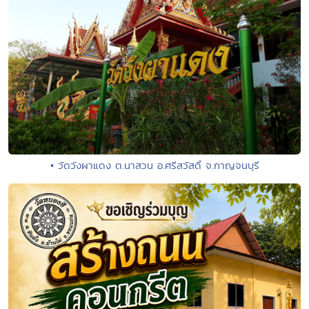
• วัดวังผาแดง ต.นาสวน อ.ศรีสวัสดิ์ จ.กาญจนบุรี