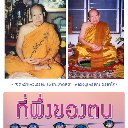
• "จิตหว้าเหว่เรร่อน เพราะขาดสติ" (หลวงปู่เหรียญ วรลาโภ)