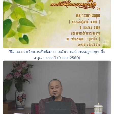
วิปัสสนา ว่าด้วยการซักซ้อมความเข้าใจ คอร์สกรรมฐานภูผาผึ้ง
จ.อุบลราชธานี (9 ม.ค. 2560)