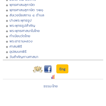
พุทธศาสนสุภาษิต
พุทธศาสนสุภาษิต ๖๒๑
สังเวชนียสถาน ๔ ตำบล
ปางพระพุทธรูป
พระพุทธรูปสำคัญ
พระพุทธศาสนาในไทย
ทำเนียบวัดไทย
พระอารามหลวง
ศาสนพิธี
อุปสมบทพิธี
วันสำคัญทางศาสนา
Eng
ธรรมะไทย