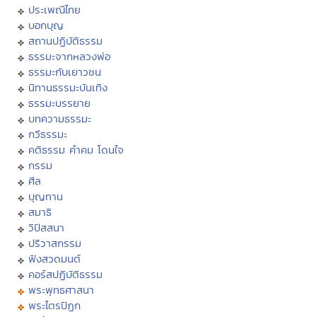
ประเพณีไทย
บอกบุญ
สถานปฏิบัติธรรม
ธรรมะจากหลวงพ่อ
ธรรมะกับเยาวชน
นิทานธรรมะบันเทิง
ธรรมะบรรยาย
บทความธรรมะ
กวีธรรมะ
คติธรรม คำคม โดนใจ
กรรม
ศีล
บุญทาน
สมาธิ
วิปัสสนา
ปริวาสกรรม
ฟังสวดมนต์
คอร์สปฏิบัติธรรม
พระพุทธศาสนา
พระไตรปิฏก