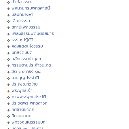
หัวข้อธรรม
พจนานุกรมพุทธศาสน์
มิลินทปัญหา
เสียงธรรม
สถานีเพลงธรรมะ
เพลงธรรมะ/ดนตรีสมาธิ
ธรรมะปฏิบัติ
คลังแสงแห่งธรรม
บทสวดมนต์
หลักธรรมนำสุขฯ
กรรมฐานประจำวันเกิด
ฮีต ๑๒ คอง ๑๔
งานบุญประจำปี
ประเพณีทั่วไทย
พระพุทธเจ้า
ภาพพระพุทธประวัติ
ประวัติพระพุทธสาวก
ทศชาติชาดก
นิทานชาดก
พุทธวจนในธรรมบท
มงคล ๓๘ ประการ