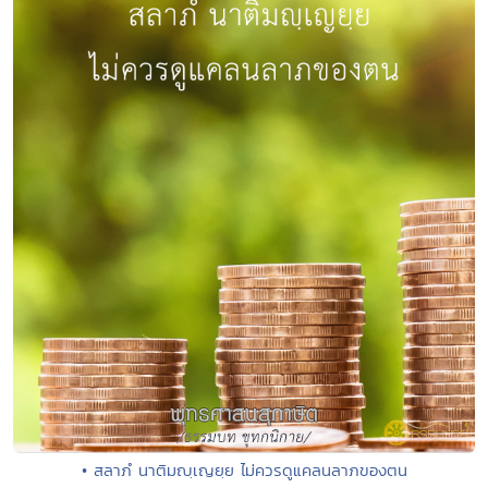
• สลาภํ นาติมญฺเญยฺย ไม่ควรดูแคลนลาภของตน