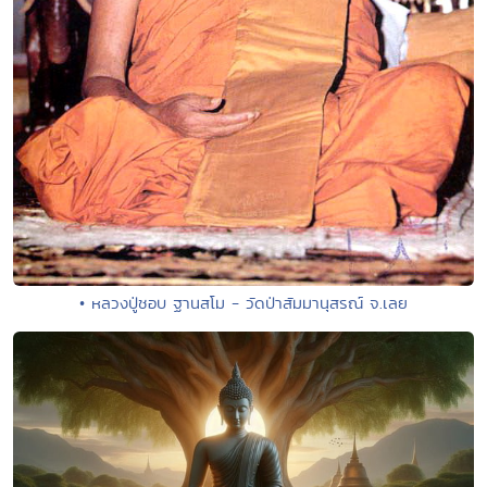
• หลวงปู่ชอบ ฐานสโม - วัดป่าสัมมานุสรณ์ จ.เลย