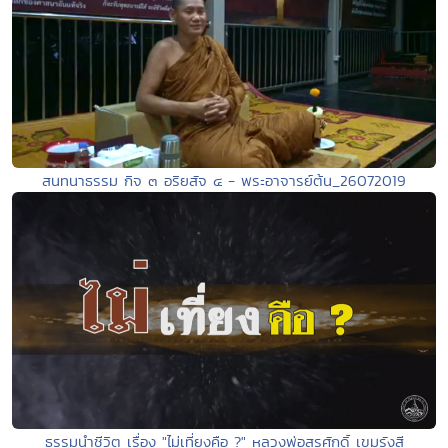
สนทนาธรรม กิจ ๓ อริยสัจ ๔ - พระอาจารย์ต้น_26072019
ธรรมนำชีวิต เรื่อง "ไม่เที่ยงคือ ?" หลวงพ่อสุรศักดิ์ เขมรังสี