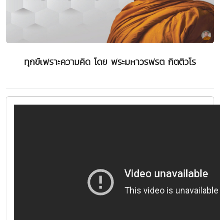
ทุกข์เพราะความคิด โดย พระมหาวรพรต กิตติวโร