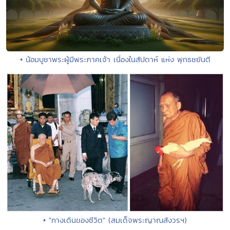
• น้อมบูชาพระผู้มีพระภาคเจ้า เนื่องในสัปดาห์ แห่ง พุทธชยันตี
• "ทางเดินของชีวิต" (สมเด็จพระญาณสังวรฯ)