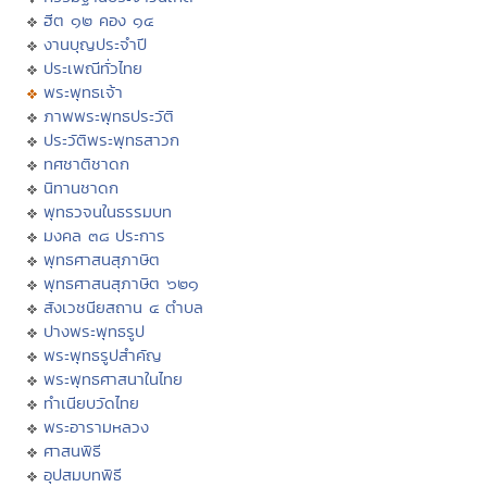
ฮีต ๑๒ คอง ๑๔
งานบุญประจำปี
ประเพณีทั่วไทย
พระพุทธเจ้า
ภาพพระพุทธประวัติ
ประวัติพระพุทธสาวก
ทศชาติชาดก
นิทานชาดก
พุทธวจนในธรรมบท
มงคล ๓๘ ประการ
พุทธศาสนสุภาษิต
พุทธศาสนสุภาษิต ๖๒๑
สังเวชนียสถาน ๔ ตำบล
ปางพระพุทธรูป
พระพุทธรูปสำคัญ
พระพุทธศาสนาในไทย
ทำเนียบวัดไทย
พระอารามหลวง
ศาสนพิธี
อุปสมบทพิธี