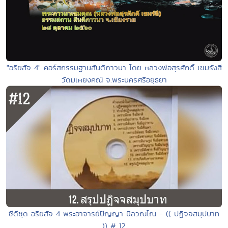
"อริยสัจ 4" คอร์สกรรมฐานสันติภาวนา โดย หลวงพ่อสุรศักดิ์ เขมรังสี
วัดมเหยงคณ์ จ.พระนครศรีอยุธยา
ซีดีชุด อริยสัจ 4 พระอาจารย์ปัญญา นีลวณฺโณ - (( ปฏิจจสมุปบาท
)) # 12