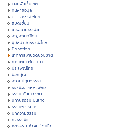
แผนผังเว็บไซต์
ค้นหาข้อมูล
ติดต่อธรรมะไทย
สมุดเยี่ยม
เครือข่ายธรรมะ
สัญลักษณ์ไทย
มุมสมาชิกธรรมะไทย
Donation
เทศกาลงานวัดช่วยชาติ
การเผยแผ่ศาสนา
ประเพณีไทย
บอกบุญ
สถานปฏิบัติธรรม
ธรรมะจากหลวงพ่อ
ธรรมะกับเยาวชน
นิทานธรรมะบันเทิง
ธรรมะบรรยาย
บทความธรรมะ
กวีธรรมะ
คติธรรม คำคม โดนใจ