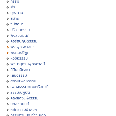
กรรม
ศีล
บุญทาน
สมาธิ
วิปัสสนา
ปริวาสกรรม
ฟังสวดมนต์
คอร์สปฏิบัติธรรม
พระพุทธศาสนา
พระไตรปิฏก
หัวข้อธรรม
พจนานุกรมพุทธศาสน์
มิลินทปัญหา
เสียงธรรม
สถานีเพลงธรรมะ
เพลงธรรมะ/ดนตรีสมาธิ
ธรรมะปฏิบัติ
คลังแสงแห่งธรรม
บทสวดมนต์
หลักธรรมนำสุขฯ
กรรมฐานประจำวันเกิด