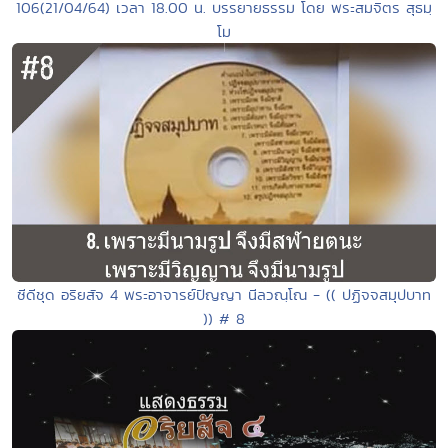
106(21/04/64) เวลา 18.00 น. บรรยายธรรม โดย พระสมจิตร สุธมฺ
โม
ซีดีชุด อริยสัจ 4 พระอาจารย์ปัญญา นีลวณฺโณ - (( ปฏิจจสมุปบาท
)) # 8