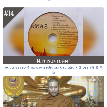
ซีดีชุด อริยสัจ 4 พระอาจารย์ปัญญา นีลวณฺโณ - (( มรรค 8 )) #
14