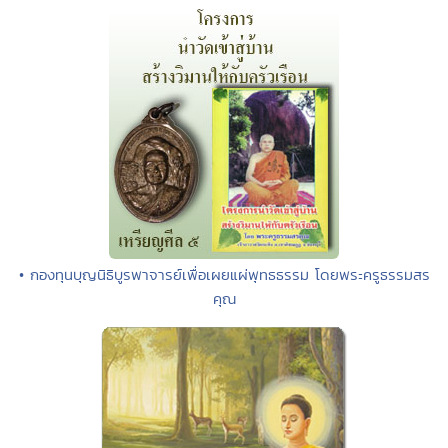
• กองทุนบุญนิธิบูรพาจารย์เพื่อเผยแผ่พุทธธรรม โดยพระครูธรรมสร
คุณ