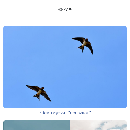
4,418
• โศกนาฏกรรม "นกนางแอ่น"