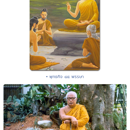
• พุทธกิจ ๔๕ พรรษา