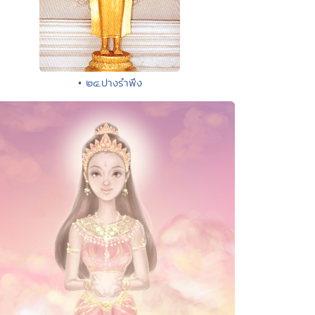
• ๒๔.ปางรำพึง