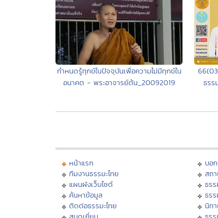
66(03
กำหนดรู้ทุกข์ในปัจจุบันเพื่อความไม่มีทุกข์ใน
ธรรม
อนาคต - พระอาจารย์ต้น_20092019
หน้าแรก
บอก
ทีมงานธรรมะไทย
สถา
แผนผังเว็บไซต์
ธรร
ค้นหาข้อมูล
ธรร
ติดต่อธรรมะไทย
นิทา
สมุดเยี่ยม
ธรร