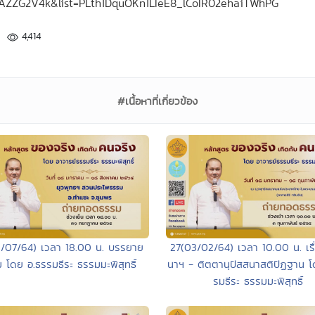
JAAZZG2V4k&list=PLth1DquOKn1LIeE8_lCoIR02ehaiTWhPG
4,414
#เนื้อหาที่เกี่ยวข้อง
1/07/64) เวลา 18.00 น. บรรยาย
27(03/02/64) เวลา 10.00 น. เรื
 โดย อ.ธรรมธีระ ธรรมมะพิสุทธิ์
นาฯ - ติตตานุปัสสนาสติปัฏฐาน โ
รมธีระ ธรรมมะพิสุทธิ์