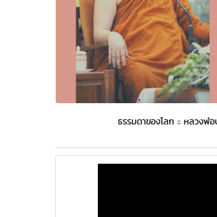
ธรรมดาของโลก :: หลวงพ่อป