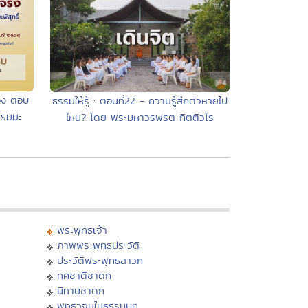
่อง ตอบ
ธรรมให้รู้ : ตอนที่22 - ความรู้สึกตัวหายไป
รรมมะ
ไหน? โดย พระมหาวรพรต กิตติวโร
พระพุทธเจ้า
ภาพพระพุทธประวัติ
ประวัติพระพุทธสาวก
ทศชาติชาดก
นิทานชาดก
พุทธวจนในธรรมบท