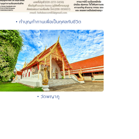
• ทำบุญทำทานเพื่อเป็นกุศลกับชีวิต
• วัดพญาภู