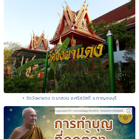
• วัดวังผาแดง ต.นาสวน อ.ศรีสวัสดิ์ จ.กาญจนบุรี