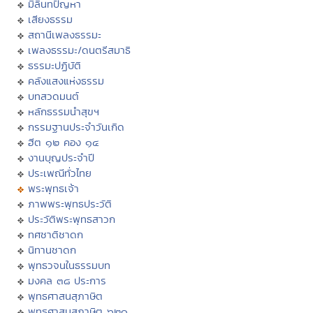
มิลินทปัญหา
เสียงธรรม
สถานีเพลงธรรมะ
เพลงธรรมะ/ดนตรีสมาธิ
ธรรมะปฏิบัติ
คลังแสงแห่งธรรม
บทสวดมนต์
หลักธรรมนำสุขฯ
กรรมฐานประจำวันเกิด
ฮีต ๑๒ คอง ๑๔
งานบุญประจำปี
ประเพณีทั่วไทย
พระพุทธเจ้า
ภาพพระพุทธประวัติ
ประวัติพระพุทธสาวก
ทศชาติชาดก
นิทานชาดก
พุทธวจนในธรรมบท
มงคล ๓๘ ประการ
พุทธศาสนสุภาษิต
พุทธศาสนสุภาษิต ๖๒๑