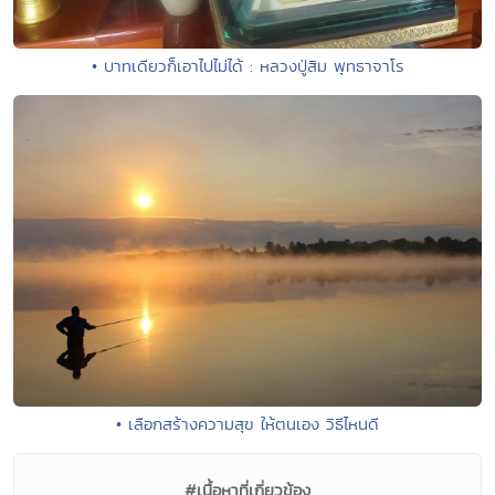
• บาทเดียวก็เอาไปไม่ได้ : หลวงปู่สิม พุทธาจาโร
• เลือกสร้างความสุข ให้ตนเอง วิธีไหนดี
#เนื้อหาที่เกี่ยวข้อง