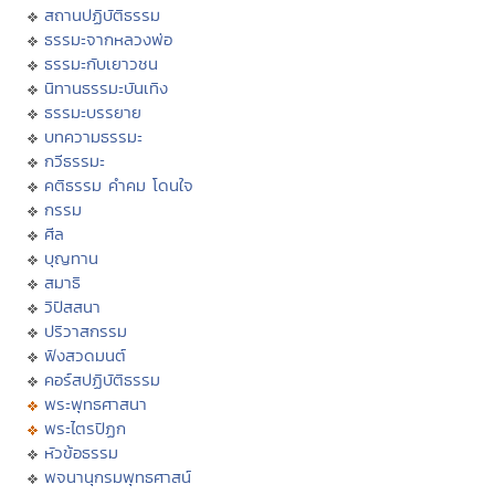
สถานปฏิบัติธรรม
ธรรมะจากหลวงพ่อ
ธรรมะกับเยาวชน
นิทานธรรมะบันเทิง
ธรรมะบรรยาย
บทความธรรมะ
กวีธรรมะ
คติธรรม คำคม โดนใจ
กรรม
ศีล
บุญทาน
สมาธิ
วิปัสสนา
ปริวาสกรรม
ฟังสวดมนต์
คอร์สปฏิบัติธรรม
พระพุทธศาสนา
พระไตรปิฏก
หัวข้อธรรม
พจนานุกรมพุทธศาสน์