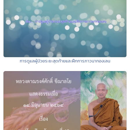
การดูแลผู้ป่วยระยะสุดท้ายและฝึกการภาวนาทองเลน