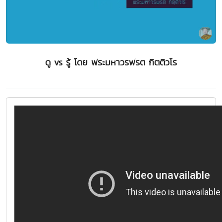
ดู vs รู้ โดย พระมหาวรพรต กิตติวโร