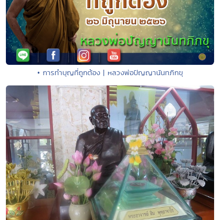
• การทำบุญที่ถูกต้อง | หลวงพ่อปัญญานันทภิกขุ