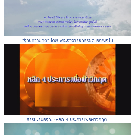
"รู้ทันความคิด" โดย พระอาจารย์ครรชิต อกิญจโน
ธรรมะรับอรุณ (หลัก 4 ประการเพื่อฝ่าวิกฤต)