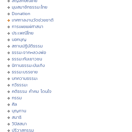
สัญลักษณ์ไทย
มุมสมาชิกธรรมะไทย
Donation
เทศกาลงานวัดช่วยชาติ
การเผยแผ่ศาสนา
ประเพณีไทย
บอกบุญ
สถานปฏิบัติธรรม
ธรรมะจากหลวงพ่อ
ธรรมะกับเยาวชน
นิทานธรรมะบันเทิง
ธรรมะบรรยาย
บทความธรรมะ
กวีธรรมะ
คติธรรม คำคม โดนใจ
กรรม
ศีล
บุญทาน
สมาธิ
วิปัสสนา
ปริวาสกรรม