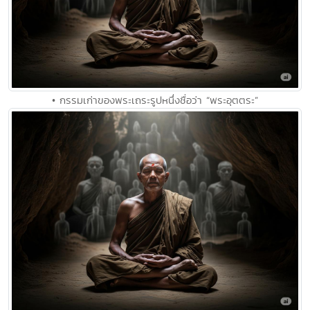
• กรรมเก่าของพระเถระรูปหนึ่งชื่อว่า “พระอุตตระ”