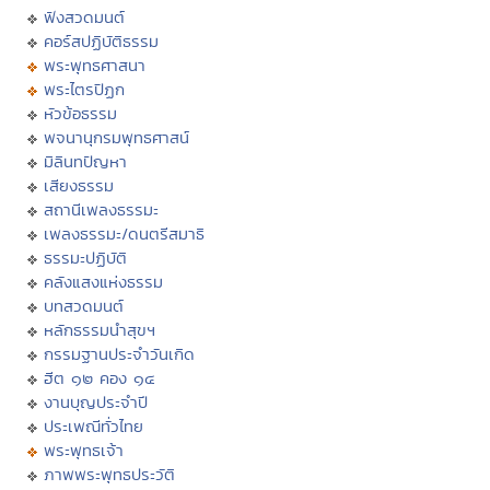
ฟังสวดมนต์
คอร์สปฏิบัติธรรม
พระพุทธศาสนา
พระไตรปิฏก
หัวข้อธรรม
พจนานุกรมพุทธศาสน์
มิลินทปัญหา
เสียงธรรม
สถานีเพลงธรรมะ
เพลงธรรมะ/ดนตรีสมาธิ
ธรรมะปฏิบัติ
คลังแสงแห่งธรรม
บทสวดมนต์
หลักธรรมนำสุขฯ
กรรมฐานประจำวันเกิด
ฮีต ๑๒ คอง ๑๔
งานบุญประจำปี
ประเพณีทั่วไทย
พระพุทธเจ้า
ภาพพระพุทธประวัติ