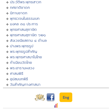
ประวัติพระพุทธสาวก
ทศชาติชาดก
นิทานชาดก
พุทธวจนในธรรมบท
มงคล ๓๘ ประการ
พุทธศาสนสุภาษิต
พุทธศาสนสุภาษิต ๖๒๑
สังเวชนียสถาน ๔ ตำบล
ปางพระพุทธรูป
พระพุทธรูปสำคัญ
พระพุทธศาสนาในไทย
ทำเนียบวัดไทย
พระอารามหลวง
ศาสนพิธี
อุปสมบทพิธี
วันสำคัญทางศาสนา
Eng