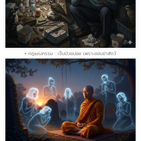
• กฎแห่งกรรม : เจ็บป่วยบ่อย เพราะชอบฆ่าสัตว์