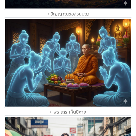
• วิญญาณขอส่วนบุญ
• พระเถระเห็นปีศาจ