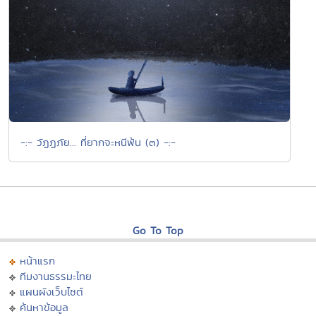
-:- วัฏฏภัย... ที่ยากจะหนีพ้น (๓) -:-
Go To Top
หน้าแรก
ทีมงานธรรมะไทย
แผนผังเว็บไซต์
ค้นหาข้อมูล