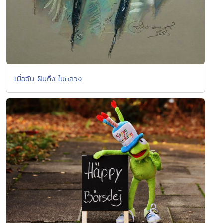
เมื่อฉัน ฝันถึง ในหลวง