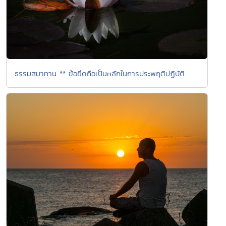
ธรรมสมาทาน ** ข้อยึดถือเป็นหลักในการประพฤติปฏิบัติ