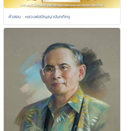
คำสอน : หลวงพ่อปัญญานันทภิกขุ