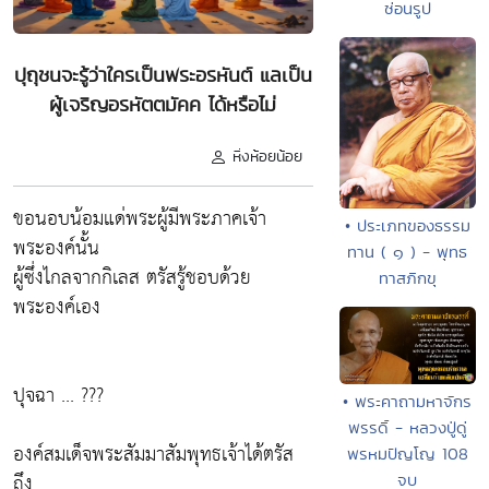
ซ่อนรูป
ปุถุชนจะรู้ว่าใครเป็นพระอรหันต์ แลเป็น
ผู้เจริญอรหัตตมัคค ได้หรือไม่
หิ่งห้อยน้อย
ขอนอบน้อมแด่พระผู้มีพระภาคเจ้า
• ประเภทของธรรม
พระองค์นั้น
ทาน ( ๑ ) - พุทธ
ผู้ซึ่งไกลจากกิเลส ตรัสรู้ชอบด้วย
ทาสภิกขุ
พระองค์เอง
ปุจฉา ... ???
• พระคาถามหาจักร
พรรดิ์ - หลวงปู่ดู่
องค์สมเด็จพระสัมมาสัมพุทธเจ้าได้ตรัส
พรหมปัญโญ 108
ถึง
จบ