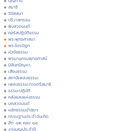
บุญทาน
สมาธิ
วิปัสสนา
ปริวาสกรรม
ฟังสวดมนต์
คอร์สปฏิบัติธรรม
พระพุทธศาสนา
พระไตรปิฏก
หัวข้อธรรม
พจนานุกรมพุทธศาสน์
มิลินทปัญหา
เสียงธรรม
สถานีเพลงธรรมะ
เพลงธรรมะ/ดนตรีสมาธิ
ธรรมะปฏิบัติ
คลังแสงแห่งธรรม
บทสวดมนต์
หลักธรรมนำสุขฯ
กรรมฐานประจำวันเกิด
ฮีต ๑๒ คอง ๑๔
งานบุญประจำปี