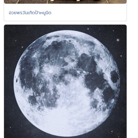
อวยพรวันเกิดป้าหนูนิด