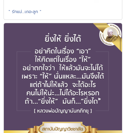
" รักแม่...เถอะลูก "