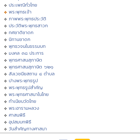
ประเพณีทั่วไทย
พระพุทธเจ้า
ภาพพระพุทธประวัติ
ประวัติพระพุทธสาวก
ทศชาติชาดก
นิทานชาดก
พุทธวจนในธรรมบท
มงคล ๓๘ ประการ
พุทธศาสนสุภาษิต
พุทธศาสนสุภาษิต ๖๒๑
สังเวชนียสถาน ๔ ตำบล
ปางพระพุทธรูป
พระพุทธรูปสำคัญ
พระพุทธศาสนาในไทย
ทำเนียบวัดไทย
พระอารามหลวง
ศาสนพิธี
อุปสมบทพิธี
วันสำคัญทางศาสนา