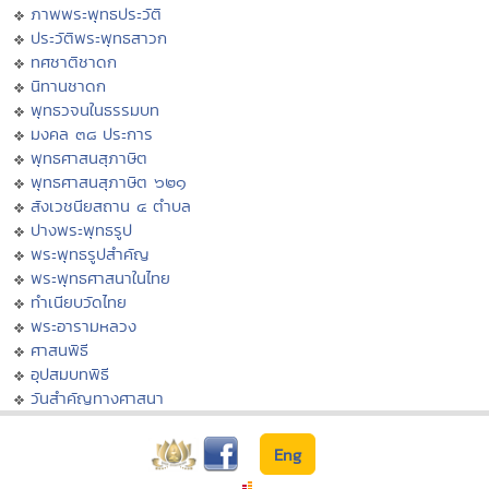
ภาพพระพุทธประวัติ
ประวัติพระพุทธสาวก
ทศชาติชาดก
นิทานชาดก
พุทธวจนในธรรมบท
มงคล ๓๘ ประการ
พุทธศาสนสุภาษิต
พุทธศาสนสุภาษิต ๖๒๑
สังเวชนียสถาน ๔ ตำบล
ปางพระพุทธรูป
พระพุทธรูปสำคัญ
พระพุทธศาสนาในไทย
ทำเนียบวัดไทย
พระอารามหลวง
ศาสนพิธี
อุปสมบทพิธี
วันสำคัญทางศาสนา
Eng