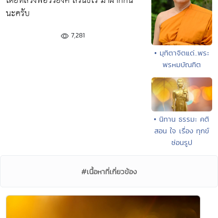
โดยหลวงพ่อวิริยังค์ สิรินธโร มาฝากกัน
นะครับ
7,281
• มุทิตาจิตแด่..พระ
พรหมบัณฑิต
• นิทาน ธรรมะ คติ
สอน ใจ เรื่อง ทุกข์
ซ่อนรูป
#เนื้อหาที่เกี่ยวข้อง