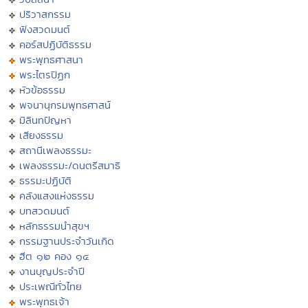
ปริวาสกรรม
ฟังสวดมนต์
คอร์สปฏิบัติธรรม
พระพุทธศาสนา
พระไตรปิฏก
หัวข้อธรรม
พจนานุกรมพุทธศาสน์
มิลินทปัญหา
เสียงธรรม
สถานีเพลงธรรมะ
เพลงธรรมะ/ดนตรีสมาธิ
ธรรมะปฏิบัติ
คลังแสงแห่งธรรม
บทสวดมนต์
หลักธรรมนำสุขฯ
กรรมฐานประจำวันเกิด
ฮีต ๑๒ คอง ๑๔
งานบุญประจำปี
ประเพณีทั่วไทย
พระพุทธเจ้า