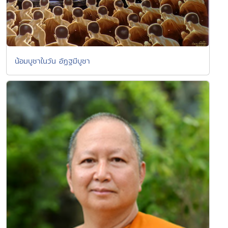
น้อมบูชาในวัน อัฏฐมีบูชา