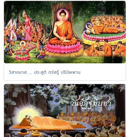
วิสาขมาส .... ประสูติ ตรัสรู้ ปรินิพพาน