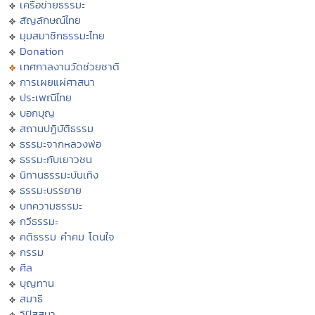
เครือข่ายธรรมะ
สัญลักษณ์ไทย
มุมสมาชิกธรรมะไทย
Donation
เทศกาลงานวัดช่วยชาติ
การเผยแผ่ศาสนา
ประเพณีไทย
บอกบุญ
สถานปฏิบัติธรรม
ธรรมะจากหลวงพ่อ
ธรรมะกับเยาวชน
นิทานธรรมะบันเทิง
ธรรมะบรรยาย
บทความธรรมะ
กวีธรรมะ
คติธรรม คำคม โดนใจ
กรรม
ศีล
บุญทาน
สมาธิ
วิปัสสนา