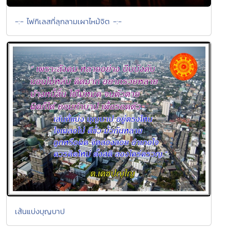
-:- ไฟกิเลสที่ลุกลามเผาไหม้จิต -:-
เส้นแบ่งบุญบาป