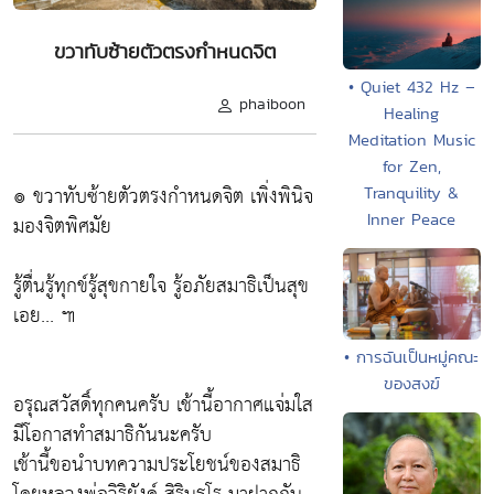
ขวาทับซ้ายตัวตรงกำหนดจิต
• Quiet 432 Hz –
phaiboon
Healing
Meditation Music
for Zen,
๏ ขวาทับซ้ายตัวตรงกำหนดจิต เพิ่งพินิจ
Tranquility &
Inner Peace
มองจิตพิศมัย
รู้ตื่นรู้ทุกข์รู้สุขกายใจ รู้อภัยสมาธิเป็นสุข
เอย... ๚
• การฉันเป็นหมู่คณะ
ของสงฆ์
อรุณสวัสดิ์ทุกคนครับ เช้านี้อากาศแจ่มใส
มีโอกาสทำสมาธิกันนะครับ
เช้านี้ขอนำบทความประโยชน์ของสมาธิ