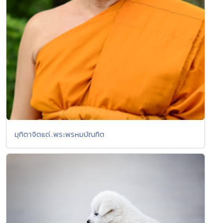
มุทิตาจิตแด่..พระพรหมบัณฑิต