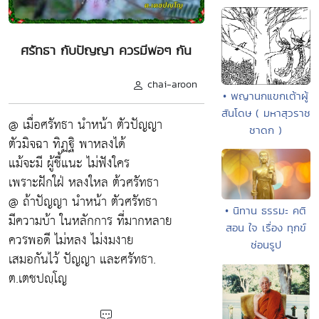
ศรัทธา กับปัญญา ควรมีพอๆ กัน
chai-aroon
• พญานกแขกเต้าผู้
สันโดษ ( มหาสุวราช
@ เมื่อศรัทธา นำหน้า ตัวปัญญา
ชาดก )
ตัวมิจฉา ทิฏฐิ พาหลงได้
แม้จะมี ผู้ชี้แนะ ไม่ฟังใคร
เพราะฝักใฝ่ หลงใหล ต้วศรัทธา
@ ถ้าปัญญา นำหน้า ตัวศรัทธา
• นิทาน ธรรมะ คติ
มีความบ้า ในหลักการ ที่มากหลาย
สอน ใจ เรื่อง ทุกข์
ควรพอดี ไม่หลง ไม่งมงาย
ซ่อนรูป
เสมอกันไว้ ปัญญา และศรัทธา.
ต.เตชปญฺโญ