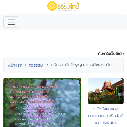
ค้นหาในเว็บไซต์ :
ศรัทธา กับปัญญา ควรมีพอๆ กัน
หน้าแรก
กวีธรรมะ
• วัดวังผาแดง
ต.นาสวน อ.ศรีสวัสดิ์
จ.กาญจนบุรี