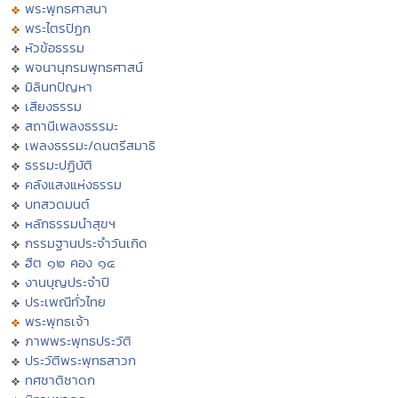
พระพุทธศาสนา
พระไตรปิฏก
หัวข้อธรรม
พจนานุกรมพุทธศาสน์
มิลินทปัญหา
เสียงธรรม
สถานีเพลงธรรมะ
เพลงธรรมะ/ดนตรีสมาธิ
ธรรมะปฏิบัติ
คลังแสงแห่งธรรม
บทสวดมนต์
หลักธรรมนำสุขฯ
กรรมฐานประจำวันเกิด
ฮีต ๑๒ คอง ๑๔
งานบุญประจำปี
ประเพณีทั่วไทย
พระพุทธเจ้า
ภาพพระพุทธประวัติ
ประวัติพระพุทธสาวก
ทศชาติชาดก