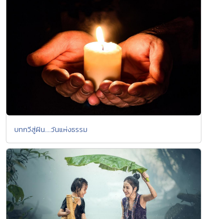
บทกวีสู่ฝัน....วันแห่งธรรม