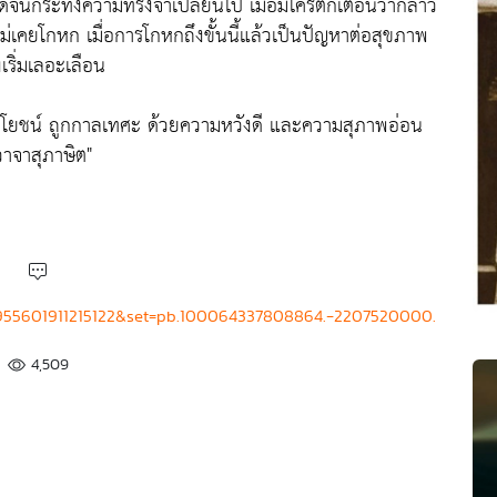
มดจนกระทั่งความทรงจำเปลี่ยนไป เมื่อมีใครตักเตือนว่ากล่าว
เคยโกหก เมื่อการโกหกถึงขั้นนี้แล้วเป็นปัญหาต่อสุขภาพ
เริ่มเลอะเลือน
ประโยชน์ ถูกกาลเทศะ ด้วยความหวังดี และความสุภาพอ่อน
วาจาสุภาษิต"
4955601911215122&set=pb.100064337808864.-2207520000.
4,509