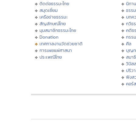
ติดต่อธรรมะไทย
นิทาน
สมุดเยี่ยม
ธรรม
เครือข่ายธรรมะ
บทคว
สัญลักษณ์ไทย
กวีธ
มุมสมาชิกธรรมะไทย
คติธ
Donation
กรร
เทศกาลงานวัดช่วยชาติ
ศีล
การเผยแผ่ศาสนา
บุญท
ประเพณีไทย
สมาธิ
วิปัส
ปริว
ฟังส
คอร์ส