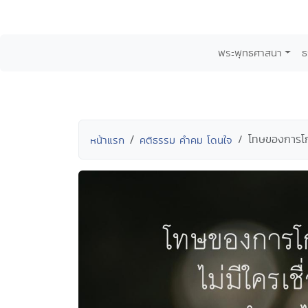
พระพุทธศาสนา
ธ
โทษของการโกห
หน้าแรก
คติธรรม คำคม โดนใจ