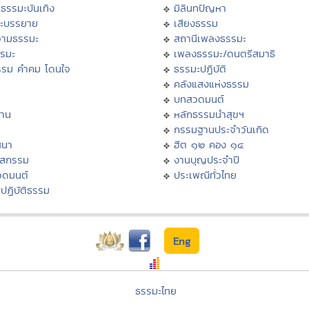
ธรรมะบันเทิง
มิลินทปัญหา
ะบรรยาย
เสียงธรรม
ามธรรมะ
สถานีเพลงธรรมะ
รรมะ
เพลงธรรมะ/ดนตรีสมาธิ
รรม คำคม โดนใจ
ธรรมะปฏิบัติ
ม
คลังแสงแห่งธรรม
บทสวดมนต์
าน
หลักธรรมนำสุขฯ
กรรมฐานประจำวันเกิด
สนา
ฮีต ๑๒ คอง ๑๔
าสกรรม
งานบุญประจำปี
วดมนต์
ประเพณีทั่วไทย
ปฏิบัติธรรม
Eng
ธรรมะไทย