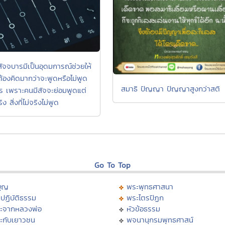
สัจจบารมีเป็นอุดมการณ์ช่วยให้
ต้องคิดมากว่าจะพูดหรือไม่พูด
สมาธิ ปัญญา ปัญญาสูงกว่าสติ
ไร เพราะคนมีสัจจะย่อมพูดแต่
จริง สิ่งที่ไม่จริงไม่พูด
Go To Top
บุญ
พระพุทธศาสนา
ปฏิบัติธรรม
พระไตรปิฏก
ะจากหลวงพ่อ
หัวข้อธรรม
ะกับเยาวชน
พจนานุกรมพุทธศาสน์