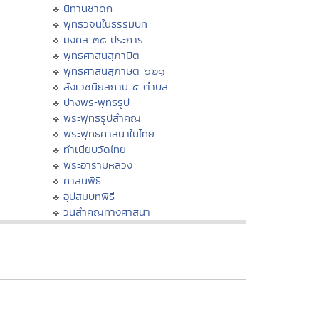
นิทานชาดก
พุทธวจนในธรรมบท
มงคล ๓๘ ประการ
พุทธศาสนสุภาษิต
พุทธศาสนสุภาษิต ๖๒๑
สังเวชนียสถาน ๔ ตำบล
ปางพระพุทธรูป
พระพุทธรูปสำคัญ
พระพุทธศาสนาในไทย
ทำเนียบวัดไทย
พระอารามหลวง
ศาสนพิธี
อุปสมบทพิธี
วันสำคัญทางศาสนา