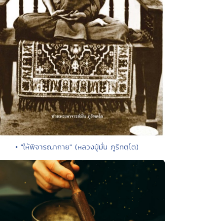
• "ให้พิจารณากาย" (หลวงปู่มั่น ภูริทตฺโต)