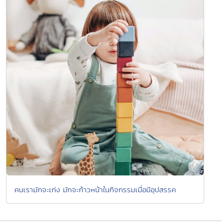
คนเรามักจะเก่ง มักจะก้าวหน้าในกิจกรรมเมื่อมีอุปสรรค