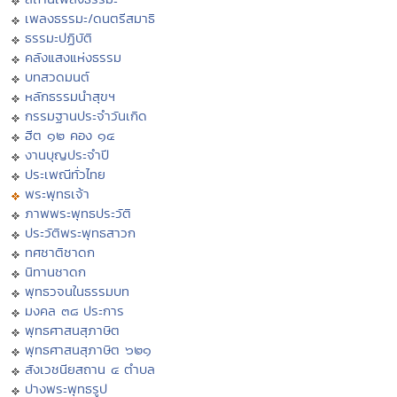
เพลงธรรมะ/ดนตรีสมาธิ
ธรรมะปฏิบัติ
คลังแสงแห่งธรรม
บทสวดมนต์
หลักธรรมนำสุขฯ
กรรมฐานประจำวันเกิด
ฮีต ๑๒ คอง ๑๔
งานบุญประจำปี
ประเพณีทั่วไทย
พระพุทธเจ้า
ภาพพระพุทธประวัติ
ประวัติพระพุทธสาวก
ทศชาติชาดก
นิทานชาดก
พุทธวจนในธรรมบท
มงคล ๓๘ ประการ
พุทธศาสนสุภาษิต
พุทธศาสนสุภาษิต ๖๒๑
สังเวชนียสถาน ๔ ตำบล
ปางพระพุทธรูป