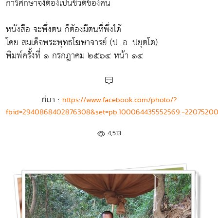
การศึกษาจึงต้องเป็นชีวิตของคน
หนังสือ จะพึ่งตน ก็ต้องมีตนที่พึ่งได้
โดย สมเด็จพระพุทธโฆษาจารย์ (ป. อ. ปยุตฺโต)
พิมพ์ครั้งที่ ๑ กรกฎาคม ๒๕๖๔ หน้า ๑๔
ที่มา :
https://www.facebook.com/photo/?
fbid=2940868402876308&set=pb.100064435552569.-22075200
4,513