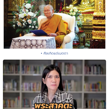
• ศีลเกิดแต่เมตตา