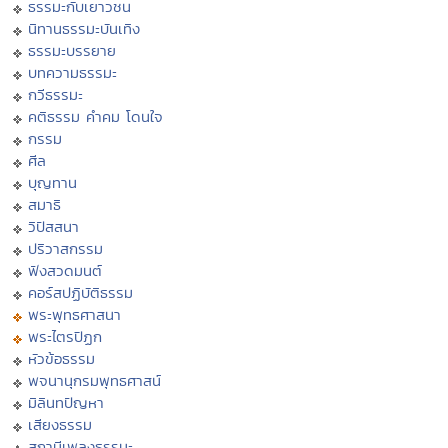
ธรรมะกับเยาวชน
นิทานธรรมะบันเทิง
ธรรมะบรรยาย
บทความธรรมะ
กวีธรรมะ
คติธรรม คำคม โดนใจ
กรรม
ศีล
บุญทาน
สมาธิ
วิปัสสนา
ปริวาสกรรม
ฟังสวดมนต์
คอร์สปฏิบัติธรรม
พระพุทธศาสนา
พระไตรปิฏก
หัวข้อธรรม
พจนานุกรมพุทธศาสน์
มิลินทปัญหา
เสียงธรรม
สถานีเพลงธรรมะ