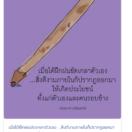
เมื่อได้ฝึกฝนขัดเกลาตัวเอง ...สิ่งดีงามภายในก็ปรากฏออกมา