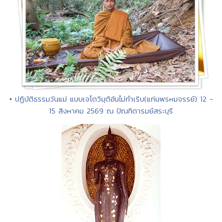
• ปฏิบัติธรรมวันแม่ แบบเจโตวิมุติอันไม่กำเริบ(แก่นพรหมจรรย์) 12 -
15 สิงหาคม 2569 ณ ปัณฑิตารมย์สระบุรี