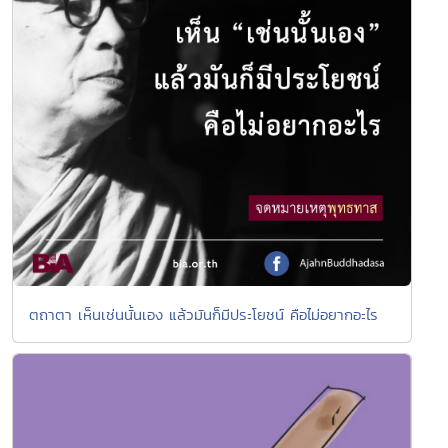
ตถาตา เห็นเช่นนั้นเอง แล้วมันก็มีประโยชน์ คือไม่อยากอะไร