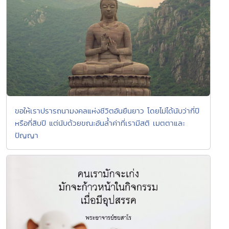
ขอให้เราปรารถนามงคลแห่งชีวิตอันยืนยาว โดยไม่ได้นับว่ากี่ปี
หรือกี่สิบปี แต่นับด้วยขณะอันลํ้าค่าที่เรามีสติ เมตตาและ
ปัญญา