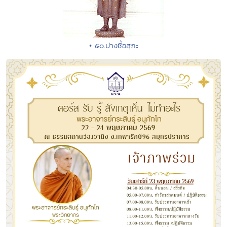
• ๕๐.ปางชี้อสุภะ