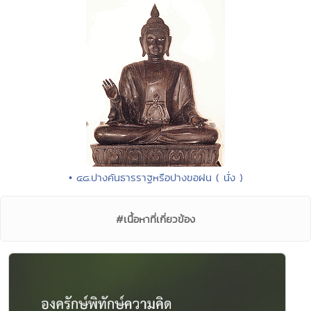
• ๔๘.ปางคันธารราฐหรือปางขอฝน ( นั่ง )
#เนื้อหาที่เกี่ยวข้อง