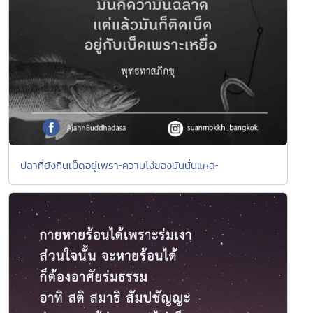
ปลาที่ยังกินเบ็ดอยู่เพราะความโง่ของมันนั่นแหละ