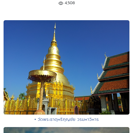
4,508
• วัดพระธาตุหริภุญชัย วรมหาวิหาร