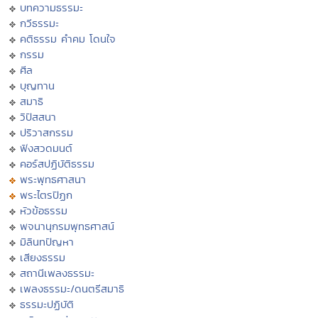
บทความธรรมะ
กวีธรรมะ
คติธรรม คำคม โดนใจ
กรรม
ศีล
บุญทาน
สมาธิ
วิปัสสนา
ปริวาสกรรม
ฟังสวดมนต์
คอร์สปฏิบัติธรรม
พระพุทธศาสนา
พระไตรปิฏก
หัวข้อธรรม
พจนานุกรมพุทธศาสน์
มิลินทปัญหา
เสียงธรรม
สถานีเพลงธรรมะ
เพลงธรรมะ/ดนตรีสมาธิ
ธรรมะปฏิบัติ