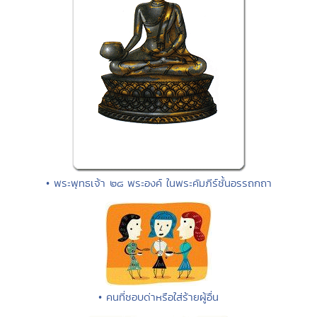
• พระพุทธเจ้า ๒๘ พระองค์ ในพระคัมภีร์ชั้นอรรถกถา
• คนที่ชอบด่าหรือใส่ร้ายผู้อื่น