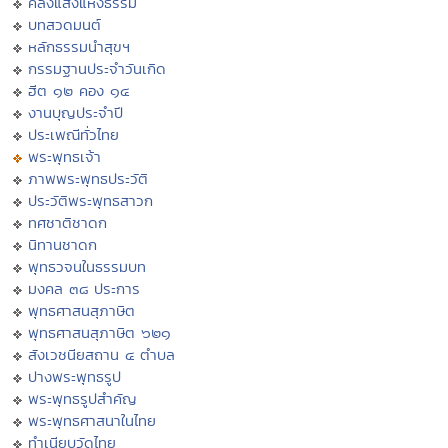
คลังแสงแห่งธรรม
บทสวดมนต์
หลักธรรมนำสุขฯ
กรรมฐานประจำวันเกิด
ฮีต ๑๒ คอง ๑๔
งานบุญประจำปี
ประเพณีทั่วไทย
พระพุทธเจ้า
ภาพพระพุทธประวัติ
ประวัติพระพุทธสาวก
ทศชาติชาดก
นิทานชาดก
พุทธวจนในธรรมบท
มงคล ๓๘ ประการ
พุทธศาสนสุภาษิต
พุทธศาสนสุภาษิต ๖๒๑
สังเวชนียสถาน ๔ ตำบล
ปางพระพุทธรูป
พระพุทธรูปสำคัญ
พระพุทธศาสนาในไทย
ทำเนียบวัดไทย