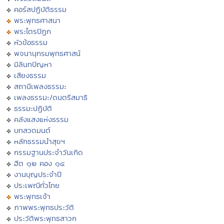
คอร์สปฏิบัติธรรม
พระพุทธศาสนา
พระไตรปิฏก
หัวข้อธรรม
พจนานุกรมพุทธศาสน์
มิลินทปัญหา
เสียงธรรม
สถานีเพลงธรรมะ
เพลงธรรมะ/ดนตรีสมาธิ
ธรรมะปฏิบัติ
คลังแสงแห่งธรรม
บทสวดมนต์
หลักธรรมนำสุขฯ
กรรมฐานประจำวันเกิด
ฮีต ๑๒ คอง ๑๔
งานบุญประจำปี
ประเพณีทั่วไทย
พระพุทธเจ้า
ภาพพระพุทธประวัติ
ประวัติพระพุทธสาวก