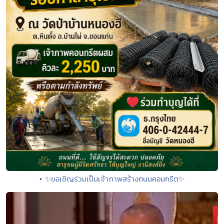
• ✨ขอเชิญร่วมเป็นเจ้าภาพสร้างถนนคอนกรีต✨