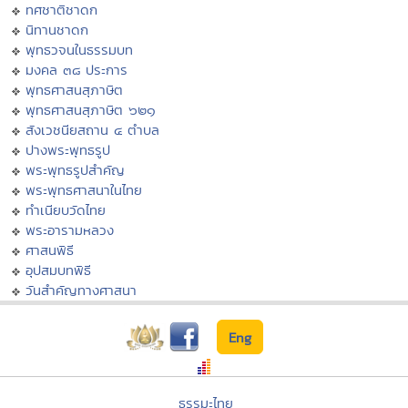
ทศชาติชาดก
นิทานชาดก
พุทธวจนในธรรมบท
มงคล ๓๘ ประการ
พุทธศาสนสุภาษิต
พุทธศาสนสุภาษิต ๖๒๑
สังเวชนียสถาน ๔ ตำบล
ปางพระพุทธรูป
พระพุทธรูปสำคัญ
พระพุทธศาสนาในไทย
ทำเนียบวัดไทย
พระอารามหลวง
ศาสนพิธี
อุปสมบทพิธี
วันสำคัญทางศาสนา
Eng
ธรรมะไทย