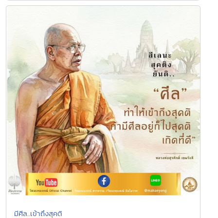
มีศีล..เข้าถึงสุคติ