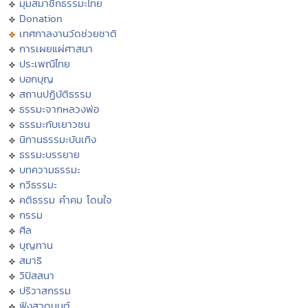
มุมสมาชิกธรรมะไทย
Donation
เทศกาลงานวัดช่วยชาติ
การเผยแผ่ศาสนา
ประเพณีไทย
บอกบุญ
สถานปฏิบัติธรรม
ธรรมะจากหลวงพ่อ
ธรรมะกับเยาวชน
นิทานธรรมะบันเทิง
ธรรมะบรรยาย
บทความธรรมะ
กวีธรรมะ
คติธรรม คำคม โดนใจ
กรรม
ศีล
บุญทาน
สมาธิ
วิปัสสนา
ปริวาสกรรม
ฟังสวดมนต์