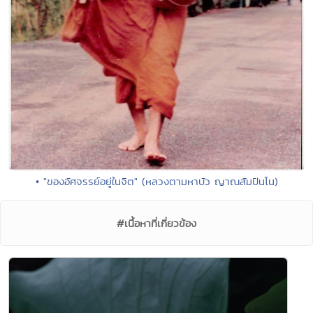
• "ของอัศจรรย์อยู่ในจิต" (หลวงตามหาบัว ญาณสัมปันโน)
#เนื้อหาที่เกี่ยวข้อง