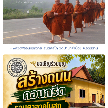
• หลวงพ่ออินทร์ถวาย สันตุสสโก วัดป่านาคำน้อย จ.อุดรธานี