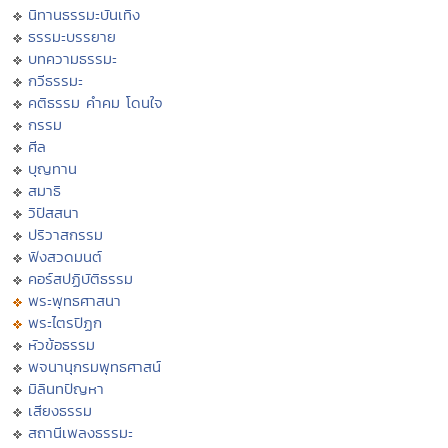
นิทานธรรมะบันเทิง
ธรรมะบรรยาย
บทความธรรมะ
กวีธรรมะ
คติธรรม คำคม โดนใจ
กรรม
ศีล
บุญทาน
สมาธิ
วิปัสสนา
ปริวาสกรรม
ฟังสวดมนต์
คอร์สปฏิบัติธรรม
พระพุทธศาสนา
พระไตรปิฏก
หัวข้อธรรม
พจนานุกรมพุทธศาสน์
มิลินทปัญหา
เสียงธรรม
สถานีเพลงธรรมะ