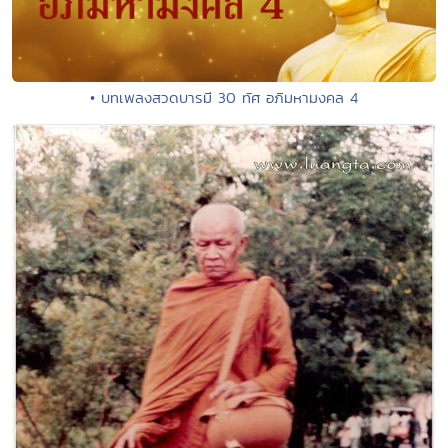
• บทเพลงสวดบารมี 30 ทัศ อภิมหามงคล 4