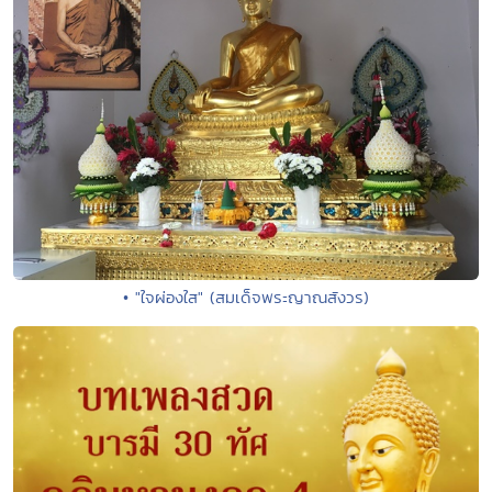
• "ใจผ่องใส" (สมเด็จพระญาณสังวร)