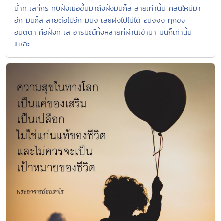
น้ำทะเลที่กระทบฝั่งเมื่อขึ้นมาถึงฝั่งมันก็ละลายเท่านั้น คลื่นใหม่มา
อีก มันก็ละลายต่อไปอีก มันจะเลยฝั่งไปไม่ได้ อนิจจัง ทุกขัง
อนัตตา คือฝั่งทะเล อารมณ์ทั้งหลายที่ผ่านเข้ามา มันก็เท่านั้น
แหละ