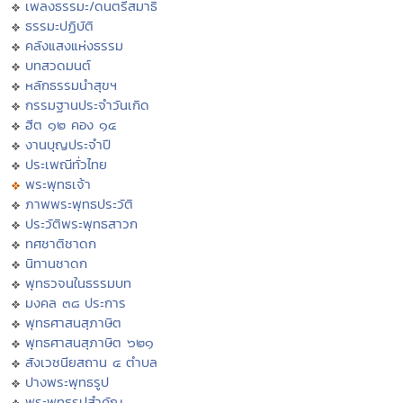
เพลงธรรมะ/ดนตรีสมาธิ
ธรรมะปฏิบัติ
คลังแสงแห่งธรรม
บทสวดมนต์
หลักธรรมนำสุขฯ
กรรมฐานประจำวันเกิด
ฮีต ๑๒ คอง ๑๔
งานบุญประจำปี
ประเพณีทั่วไทย
พระพุทธเจ้า
ภาพพระพุทธประวัติ
ประวัติพระพุทธสาวก
ทศชาติชาดก
นิทานชาดก
พุทธวจนในธรรมบท
มงคล ๓๘ ประการ
พุทธศาสนสุภาษิต
พุทธศาสนสุภาษิต ๖๒๑
สังเวชนียสถาน ๔ ตำบล
ปางพระพุทธรูป
พระพุทธรูปสำคัญ