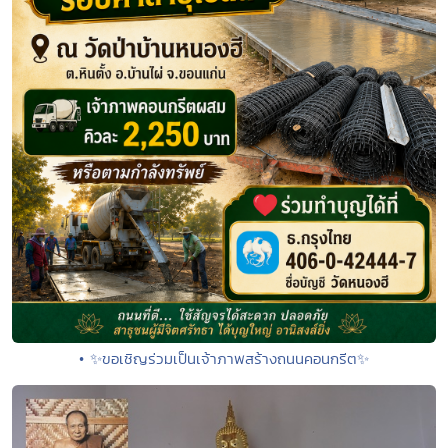
• ✨ขอเชิญร่วมเป็นเจ้าภาพสร้างถนนคอนกรีต✨