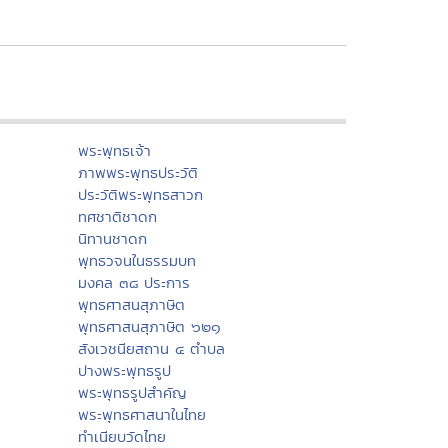
พระพุทธเจ้า
ภาพพระพุทธประวัติ
ประวัติพระพุทธสาวก
ทศชาติชาดก
นิทานชาดก
พุทธวจนในธรรมบท
มงคล ๓๘ ประการ
พุทธศาสนสุภาษิต
พุทธศาสนสุภาษิต ๖๒๑
สังเวชนียสถาน ๔ ตำบล
ปางพระพุทธรูป
พระพุทธรูปสำคัญ
พระพุทธศาสนาในไทย
ทำเนียบวัดไทย