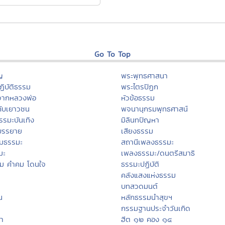
Go To Top
ญ
พระพุทธศาสนา
ิบัติธรรม
พระไตรปิฏก
จากหลวงพ่อ
หัวข้อธรรม
กับเยาวชน
พจนานุกรมพุทธศาสน์
รรมะบันเทิง
มิลินทปัญหา
บรรยาย
เสียงธรรม
มธรรมะ
สถานีเพลงธรรมะ
มะ
เพลงธรรมะ/ดนตรีสมาธิ
รม คำคม โดนใจ
ธรรมะปฏิบัติ
คลังแสงแห่งธรรม
บทสวดมนต์
น
หลักธรรมนำสุขฯ
กรรมฐานประจำวันเกิด
นา
ฮีต ๑๒ คอง ๑๔