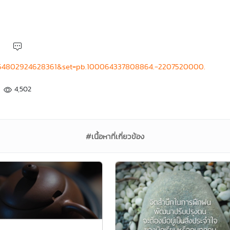
4254802924628361&set=pb.100064337808864.-2207520000.
4,502
#เนื้อหาที่เกี่ยวข้อง