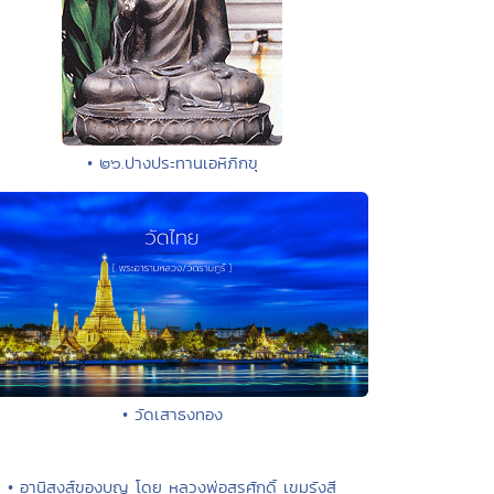
• ๒๖.ปางประทานเอหิภิกขุ
• วัดเสาธงทอง
• อานิสงส์ของบุญ โดย หลวงพ่อสุรศักดิ์ เขมรังสี