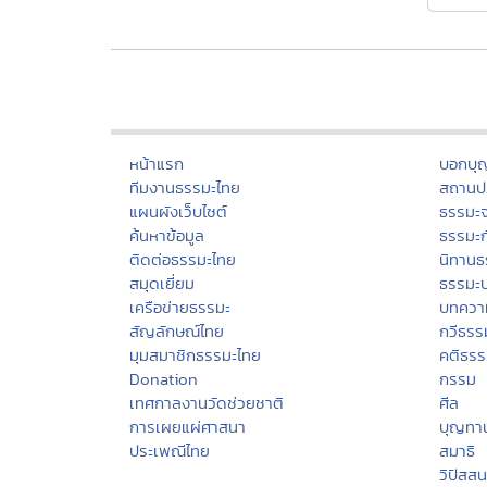
หน้าแรก
บอกบุ
ทีมงานธรรมะไทย
สถานปฏ
แผนผังเว็บไซต์
ธรรมะ
ค้นหาข้อมูล
ธรรมะ
ติดต่อธรรมะไทย
นิทานธ
สมุดเยี่ยม
ธรรมะ
เครือข่ายธรรมะ
บทควา
สัญลักษณ์ไทย
กวีธรร
มุมสมาชิกธรรมะไทย
คติธร
Donation
กรรม
เทศกาลงานวัดช่วยชาติ
ศีล
การเผยแผ่ศาสนา
บุญทา
ประเพณีไทย
สมาธิ
วิปัสส