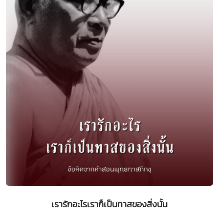
เรารักอะไรเราก็เป็นทาสของสิ่งนั้น