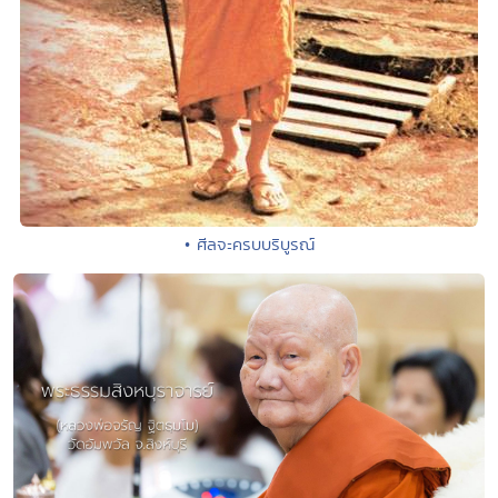
• ศีลจะครบบริบูรณ์