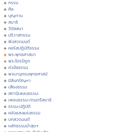
กรรม
ศีล
บุญทาน
สมาธิ
วิปัสสนา
ปริวาสกรรม
ฟังสวดมนต์
คอร์สปฏิบัติธรรม
พระพุทธศาสนา
พระไตรปิฏก
หัวข้อธรรม
พจนานุกรมพุทธศาสน์
มิลินทปัญหา
เสียงธรรม
สถานีเพลงธรรมะ
เพลงธรรมะ/ดนตรีสมาธิ
ธรรมะปฏิบัติ
คลังแสงแห่งธรรม
บทสวดมนต์
หลักธรรมนำสุขฯ