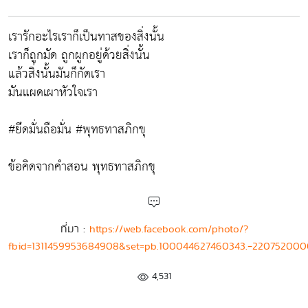
เรารักอะไรเราก็เป็นทาสของสิ่งนั้น
เราก็ถูกมัด ถูกผูกอยู่ด้วยสิ่งนั้น
แล้วสิ่งนั้นมันก็กัดเรา
มันแผดเผาหัวใจเรา
#ยึดมั่นถือมั่น #พุทธทาสภิกขุ
ข้อคิดจากคำสอน พุทธทาสภิกขุ
ที่มา :
https://web.facebook.com/photo/?
fbid=1311459953684908&set=pb.100044627460343.-22075200
4,531