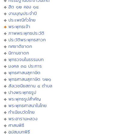
กรรมฐานประจำวันเกิด
ฮีต ๑๒ คอง ๑๔
งานบุญประจำปี
ประเพณีทั่วไทย
พระพุทธเจ้า
ภาพพระพุทธประวัติ
ประวัติพระพุทธสาวก
ทศชาติชาดก
นิทานชาดก
พุทธวจนในธรรมบท
มงคล ๓๘ ประการ
พุทธศาสนสุภาษิต
พุทธศาสนสุภาษิต ๖๒๑
สังเวชนียสถาน ๔ ตำบล
ปางพระพุทธรูป
พระพุทธรูปสำคัญ
พระพุทธศาสนาในไทย
ทำเนียบวัดไทย
พระอารามหลวง
ศาสนพิธี
อุปสมบทพิธี