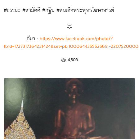
#ธรรมะ #สามัคคี #กฐิน #สมเด็จพระพุทธโฆษาจารย์
ที่มา :
https://www.facebook.com/photo/?
fbid=1727317364231424&set=pb.100064435552569.-2207520000
4,503