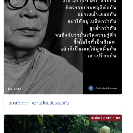
สมานัตตตา ความมีตนอันเสมอกัน