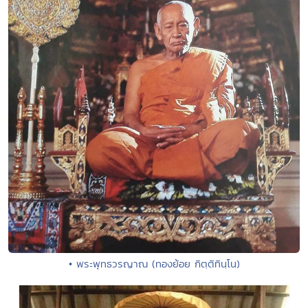
• พระพุทธวรญาณ (ทองย้อย กิตฺติทินฺโน)