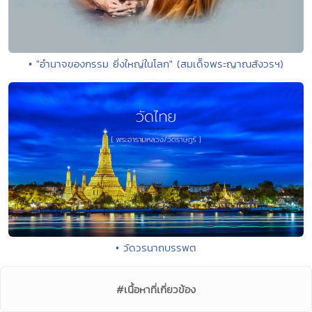
• "อำนาจของกรรม ยิ่งใหญ่ในโลก" (สมเด็จพระญาณสังวรฯ)
• วัดวรนาถบรรพต
#เนื้อหาที่เกี่ยวข้อง