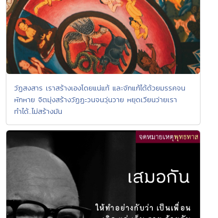
วัฏสงสาร เราสร้างเองโดยแน่แท้ และจักแก้ได้ด้วยมรรคจน
หักหาย จิตมุ่งสร้างวัฏฏะวนจนวุ่นวาย หยุดเวียนว่ายเรา
ทำได้..ไม่สร้างมัน