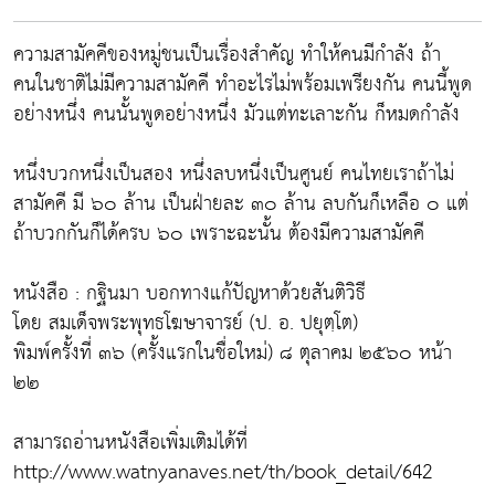
ความสามัคคีของหมู่ชนเป็นเรื่องสำคัญ ทำให้คนมีกำลัง ถ้า
คนในชาติไม่มีความสามัคคี ทำอะไรไม่พร้อมเพรียงกัน คนนี้พูด
อย่างหนึ่ง คนนั้นพูดอย่างหนึ่ง มัวแต่ทะเลาะกัน ก็หมดกำลัง
หนึ่งบวกหนึ่งเป็นสอง หนึ่งลบหนึ่งเป็นศูนย์ คนไทยเราถ้าไม่
สามัคคี มี ๖๐ ล้าน เป็นฝ่ายละ ๓๐ ล้าน ลบกันก็เหลือ ๐ แต่
ถ้าบวกกันก็ได้ครบ ๖๐ เพราะฉะนั้น ต้องมีความสามัคคี
หนังสือ : กฐินมา บอกทางแก้ปัญหาด้วยสันติวิธี
โดย สมเด็จพระพุทธโฆษาจารย์ (ป. อ. ปยุตฺโต)
พิมพ์ครั้งที่ ๓๖ (ครั้งแรกในชื่อใหม่) ๘ ตุลาคม ๒๕๖๐ หน้า
๒๒
สามารถอ่านหนังสือเพิ่มเติมได้ที่
http://www.watnyanaves.net/th/book_detail/642