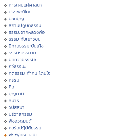
การเผยแผ่ศาสนา
ประเพณีไทย
บอกบุญ
สถานปฏิบัติธรรม
ธรรมะจากหลวงพ่อ
ธรรมะกับเยาวชน
นิทานธรรมะบันเทิง
ธรรมะบรรยาย
บทความธรรมะ
กวีธรรมะ
คติธรรม คำคม โดนใจ
กรรม
ศีล
บุญทาน
สมาธิ
วิปัสสนา
ปริวาสกรรม
ฟังสวดมนต์
คอร์สปฏิบัติธรรม
พระพุทธศาสนา