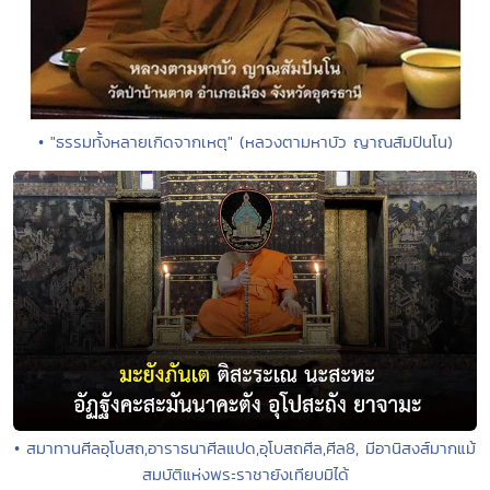
• "ธรรมทั้งหลายเกิดจากเหตุ" (หลวงตามหาบัว ญาณสัมปันโน)
• สมาทานศีลอุโบสถ,อาราธนาศีลแปด,อุโบสถศีล,ศีล8, มีอานิสงส์มากแม้
สมบัติแห่งพระราชายังเทียบมิได้