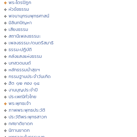
พระไตรปิฏก
หัวข้อธรรม
พจนานุกรมพุทธศาสน์
มิลินทปัญหา
เสียงธรรม
สถานีเพลงธรรมะ
เพลงธรรมะ/ดนตรีสมาธิ
ธรรมะปฏิบัติ
คลังแสงแห่งธรรม
บทสวดมนต์
หลักธรรมนำสุขฯ
กรรมฐานประจำวันเกิด
ฮีต ๑๒ คอง ๑๔
งานบุญประจำปี
ประเพณีทั่วไทย
พระพุทธเจ้า
ภาพพระพุทธประวัติ
ประวัติพระพุทธสาวก
ทศชาติชาดก
นิทานชาดก
พุทธวจนในธรรมบท