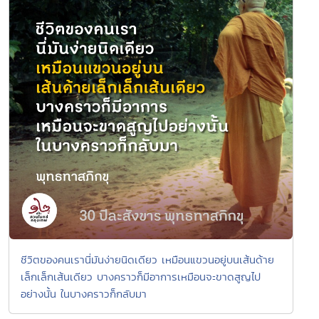
ชีวิตของคนเรานี่มันง่ายนิดเดียว เหมือนแขวนอยู่บนเส้นด้าย
เล็กเล็กเส้นเดียว บางคราวก็มีอาการเหมือนจะขาดสูญไป
อย่างนั้น ในบางคราวก็กลับมา