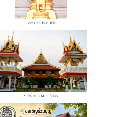
• ๓๓.ปางประทับเรือ
• วัดอ่างทอง วรวิหาร