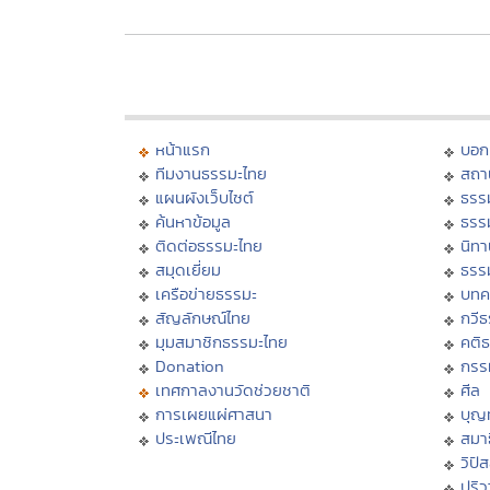
หน้าแรก
บอก
ทีมงานธรรมะไทย
สถา
แผนผังเว็บไซต์
ธรร
ค้นหาข้อมูล
ธรร
ติดต่อธรรมะไทย
นิทา
สมุดเยี่ยม
ธรร
เครือข่ายธรรมะ
บทค
สัญลักษณ์ไทย
กวี
มุมสมาชิกธรรมะไทย
คติ
Donation
กรร
เทศกาลงานวัดช่วยชาติ
ศีล
การเผยแผ่ศาสนา
บุญ
ประเพณีไทย
สมาธ
วิปั
ปริ