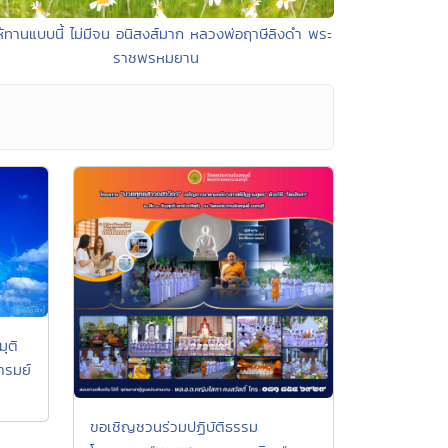
ห้ทานแบบนี้ ไม่มีจน อนิสงส์มาก หลวงพ่อฤาษีลิงดำ พระ
ราชพรหมยาน
ุติ
ารมย์
ขอเชิญชวนร่วมปฏิบัติธรรม