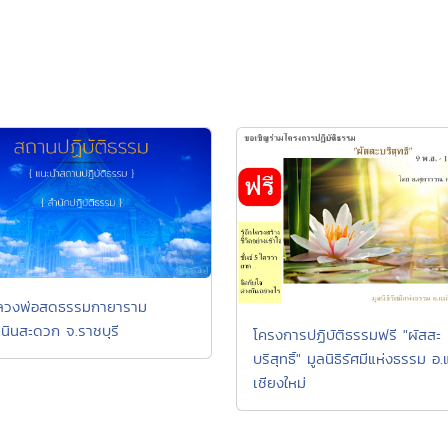
ลวงพ่อสดธรรมกายาราม
เนินสะดวก จ.ราชบุรี
โครงการปฏิบัติธรรมฟรี "ผัสสะ
บริสุทธิ์" มูลนิธิรัศมีแห่งธรรม อ.
เชียงใหม่