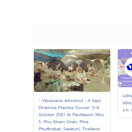
หลัก
“ Vipassana Jetovimut ; 4 days
อริย
Dhamma Practice Course” 5-8
ธ.ค.
October 2561 At Pantitarom Moo
5, Phu Kham Chan, Phra
Phutthabat, Saraburi, Thailand.