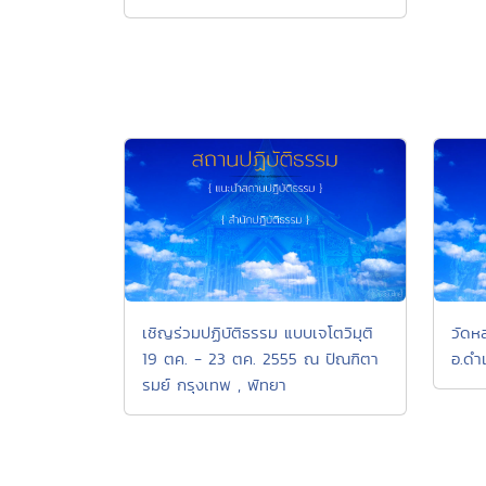
เชิญร่วมปฏิบัติธรรม แบบเจโตวิมุติ
วัดห
19 ตค. - 23 ตค. 2555 ณ ปัณฑิตา
อ.ดำ
รมย์ กรุงเทพ , พัทยา