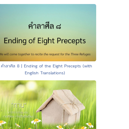
 คำลาศีล 8 | Ending of the Eight Precepts (with
English Translations)