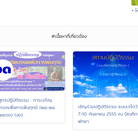
• ใ
#เนื้อหาที่เกี่ยวข้อง
สูตรปฏิบัติธรรม : การเจริญ
เชิญร่วมปฏิบัติธรรม แบบเจโตวิม
มรรคเพื่อการพ้นทุกข์ (๒๕-๒๘
7-10 กันยายน 2555 ณ ปัณฑิต
 ๒๕๖๓) (งด)
พัทยา