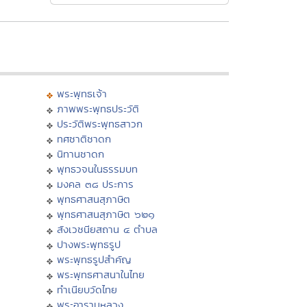
พระพุทธเจ้า
ภาพพระพุทธประวัติ
ประวัติพระพุทธสาวก
ทศชาติชาดก
นิทานชาดก
พุทธวจนในธรรมบท
มงคล ๓๘ ประการ
พุทธศาสนสุภาษิต
พุทธศาสนสุภาษิต ๖๒๑
สังเวชนียสถาน ๔ ตำบล
ปางพระพุทธรูป
พระพุทธรูปสำคัญ
พระพุทธศาสนาในไทย
ทำเนียบวัดไทย
พระอารามหลวง