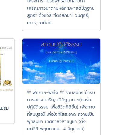
โครงการ “บวชพุทธสาวกสาวิกา”
เจริญภาวนาตามหลัก“มหาสติปัฏฐาน
สูตร” ด้วยวิธี "ไตรสิกขา" วันศุกร์,
เสาร์, อาทิตย์
** พักกาย-พักใจ ** ร่วมสมัครเข้ารับ
การอบรมเจริญสติปัฏฐาน ๔(คอร์ต
ปฏิบัติธรรม เพื่อชีวิตที่ดีขึ้น) เพื่อกาย
แม่ริม
ที่สมบูรณ์ เพื่อใจที่ใสสะอาด ถวายเป็น
พุทธบูชา เทศกาลวิสาขบูชา (ตั้ง
เเต่29 พฤษภาคม- 4 มิถุนายน)