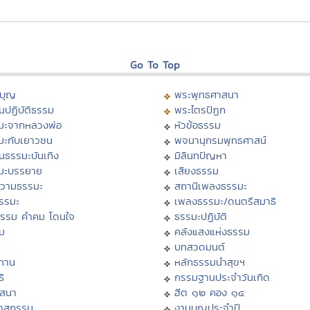
Go To Top
บุญ
พระพุทธศาสนา
นปฏิบัติธรรม
พระไตรปิฏก
มะจากหลวงพ่อ
หัวข้อธรรม
มะกับเยาวชน
พจนานุกรมพุทธศาสน์
นธรรมะบันเทิง
มิลินทปัญหา
มะบรรยาย
เสียงธรรม
วามธรรมะ
สถานีเพลงธรรมะ
ธรรมะ
เพลงธรรมะ/ดนตรีสมาธิ
ธรรม คำคม โดนใจ
ธรรมะปฏิบัติ
ม
คลังแสงแห่งธรรม
บทสวดมนต์
ทาน
หลักธรรมนำสุขฯ
ิ
กรรมฐานประจำวันเกิด
สสนา
ฮีต ๑๒ คอง ๑๔
วาสกรรม
งานบุญประจำปี