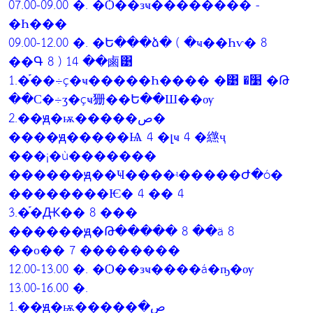
07.00-09.00 �. �Ѻ��зҹ�������� -
�Һ���
09.00-12.00 �. �Ե���ձ� ( �ҹ��Һѵ� 8
��Գ 8 ) 14 ��鹵͹
1.�֡��÷ç�ҹ�����Һ���� �͹ �׹ �Թ
��С�÷ӡ�çҹ㹪��Ե��Ш��ѹ
2.��ԭ�ѭ�����ص�
����ԭ�����Ѩ 4 �լҹ 4 �繺ҷ
���¡�ù�������
������ԭ��Ҹ����ʵ�����Ժ�ó�
��������Ѥ� 4 �� 4
3.�֡�Ԫ�� 8 ���
������ԭ�Թ����� 8 ��ä 8
��о�� 7 ��������
12.00-13.00 �. �Ѻ��зҹ����á�ҧ�ѹ
13.00-16.00 �.
1.��ԭ�ѭ�����ص�