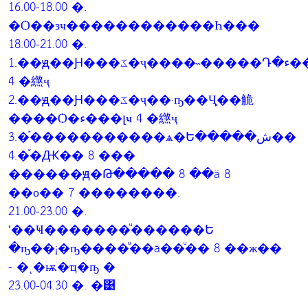
16.00-18.00 �.
�Ѻ��зҹ������������Һ���
18.00-21.00 �.
1.��ԭ��Ԩ���ػ�ҷ����˵�����Դ�ء���լҹ
4 �繺ҷ
2.��ԭ��Ԩ���ػ�ҷ��·ҧ��Ҷ֧��觤
����Ѻ�ء���լҹ 4 �繺ҷ
3.�֡�����������ѧ�Ե�����ش��
4.�֡�Ԫ�� 8 ���
������ԭ�Թ����� 8 ��ä 8
��о�� 7 ��������.
21.00-23.00 �.
ʹ��Ҹ�������ͧ������Ե
�ҧ��¡�ҧ����ͧ��ä��ͧ�� 8 ��ж��
- �ͺ�ѭ�ҵ�ҧ �
23.00-04.30 �. �͹