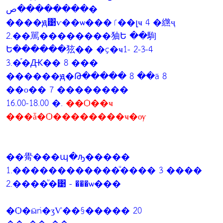
��������ص�
����ԭ͹ѵ��ѡ���ٵ��լҹ 4 �繺ҷ
2.��駡��������㹨Ե ��駨
Ե������㹡�� �ç�ҹ1- 2-3-4
3.�֡�Ԫ�� 8 ���
������ԭ�Թ����� 8 ��ä 8
��о�� 7 ��������
16.00-18.00 �.
��Ѻ��ҹ
���ǡ�Ѻ��������ҹ�ѹ
��觷���պ�ԡ�����
1.������������ͧ���� 3 ����
2.����ͧ�͹ - ���ѡ���
�Ѻ�ӹǹ�ӡѴ��§����� 20