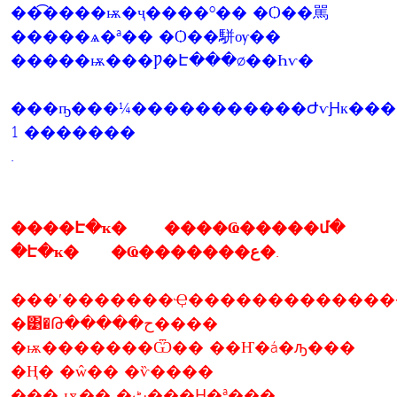
��͡����ѭ�ҷ����º�� �Ѻ��駡
�����ѧ�ª�� �Ѻ��駢ѹ��
�����ѭ���Ƿ�Է���ø��Һѵ�
���ҧ���¼�����������ԺѵԨк���ب�ص��ҹ����
1 �������
.
����Է�ҡ� ����Ҩ�����մ�
�Է�ҡ� �Ҩ�������ع�.
���ʹ�������Ҿ�������������
�͹�Թ�����ح����
�ѭ�������Ѿ�� ��Ҥ�á�ԡ���
�Ң� �ŵ�� �ѷ����
���ͺѭ�� �ٹ���Ԩ�ª���