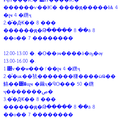
������ѵ��Ѥ� ����ԭ�����Ѩ 4
�լҹ 4 �繺ҷ
2.�֡�Ԫ�� 8 ���
������ԭ�Թ����� 8 ��ä 8
��о�� 7 ��������
12.00-13.00 �. �Ѻ��зҹ����á�ҧ�ѹ
13.00-16.00 �.
1.͹ѵ��ѡ���ٵ��լҹ 4 �繺ҷ
2.�֡�ѭ��㹤�������稴����ӹҨ��
觡��͸�ɰҹ �繭ҳ�ӴѺ��� 50 �繺
ҷ�������ص�
3.�֡�Ԫ�� 8 ���
������ԭ�Թ����� 8 ��ä 8
��о�� 7 ��������