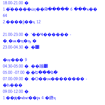
18.00-21.00 �.
1.�֡�����ӹҭ��Թ����� 6 ���ҡ��
64
2.����ѯ��ҳ 12
21.00-23.00 �. ʹ��Ҹ������ -
�ͺ�ѭ�ҵ�ҧ �
23.00-04.30 �. �͹
�ѹ��� 9
04.30-05.00 �. ��蹹͹
05.00 -07.00 �.�Ե���ձ�
07.00-09.00 �. �Ѻ��зҹ�������� -
�Һ���
09.00-12.00 �.
1.��ԭ�ҹһҹʵ��լҹ 4 �繺ҷ