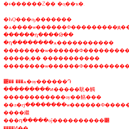
�ء������Ź�� �о֧��ҡ�.
�ҺǪ���ҧ�������
�ѧ����ѡ������Ф���������ԭ��
������դ����Թ��
�դ��������ѧ�����������
��������ѡ������Ф���������
�����¡�� �����������
��������ѡ������Ф���������
͹�� ���ѧ�ѹ������Դ
���������ͷ�����駫�觸
������������ѹ��觡���
��л�гյ��������ѡ������Ф����
����繼
���դ�����оĵ����������͹
����Ͷ��.