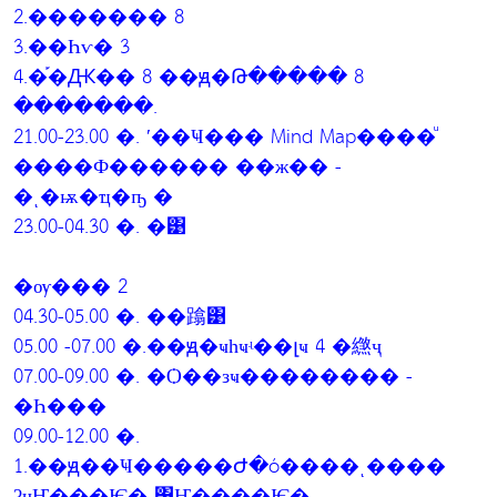
2.������� 8
3.��Һѵ� 3
4.�֡�Ԫ�� 8 ��ԭ�Թ����� 8
�������.
21.00-23.00 �. ʹ��Ҹ��� Mind Map����ͧ
����Ф������ ��ж�� -
�ͺ�ѭ�ҵ�ҧ �
23.00-04.30 �. �͹
�ѹ��� 2
04.30-05.00 �. ��蹹͹
05.00 -07.00 �.��ԭ�ҹһҹʵ��լҹ 4 �繺ҷ
07.00-09.00 �. �Ѻ��зҹ�������� -
�Һ���
09.00-12.00 �.
1.��ԭ��Ҹ�����Ժ�ó����ͺ����
ʡҷҤ���Ѥ� ͹Ҥ����Ѥ�