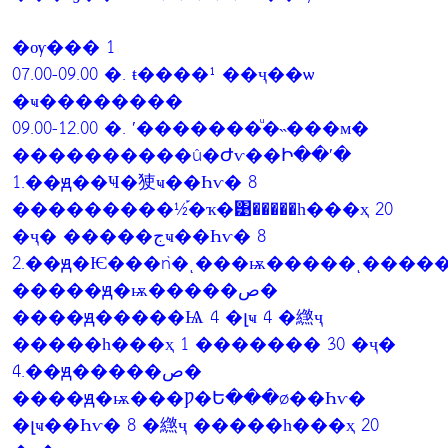
�ѹ��� 1
07.00-09.00 �. ŧ����¹ ��ҷ��ѡ
�ҹ��������
09.00-12.00 �. ʹ�������ͧ�˵���м�
����������û�Ժѵ��Ի��ʹ�
1.��ԭ��Ҹ�㹬ҹ��Һѵ� 8
���������½֡�ҡ�͹�����һ���ҳ 20
�ҷ� �����جҹ��Һѵ� 8
2.��ԭ�Ѥ���ǹ�ͺ���ѭ�����ͺ�����
�����ԭ�ѭ�����ص�
����ԭ�����Ѩ 4 �լҹ 4 �繺ҷ
�����һ���ҳ 1 ������� 30 �ҷ�
4.��ԭ�����ص�
����ԭ�ѭ���Ƿ�Ե���ø��Һѵ�
�լҹ��Һѵ� 8 �繺ҷ �����һ���ҳ 20