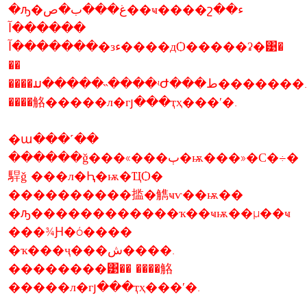
�ԡ�غ���ب�ص��ҹ����շء��
������آ
�������آ�зء����дѺ�����ʡ�͹�
��
����ມ�����˵����ʵԺ���ط�������.��������͹��
����觡�����л�гյ���ҭҳ���ʹ�.
�ա���˹��
������ǧ���«���ٻ�ѭ���»�С�÷�
駻ǧ ���л�Ԧ�ѭ�ҴѺ�
����������㨫�觹ҹѵ��ѭ��
�ԡ������������ҡ��ҹѭ��µ��ҹ
���¾Ԩ�ó����
�ҡ���ҷ���ش����.
��������͹�� ����觡
�����л�гյ���ҭҳ���ʹ�.