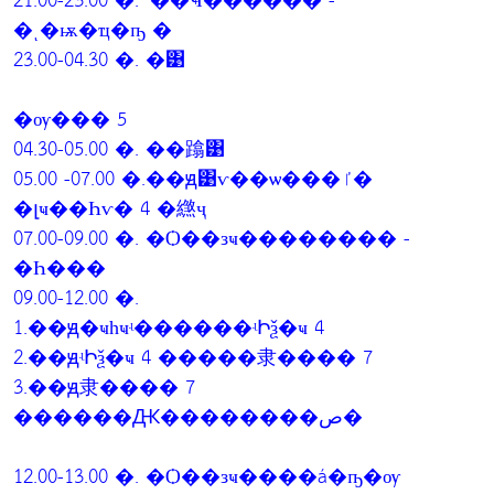
21.00-23.00 �. ʹ��Ҹ������ -
�ͺ�ѭ�ҵ�ҧ �
23.00-04.30 �. �͹
�ѹ��� 5
04.30-05.00 �. ��蹹͹
05.00 -07.00 �.��ԭ͹ѵ��ѡ���ٵ�
�լҹ��Һѵ� 4 �繺ҷ
07.00-09.00 �. �Ѻ��зҹ�������� -
�Һ���
09.00-12.00 �.
1.��ԭ�ҹһҹʵ������ʵԻѯ�ҹ 4
2.��ԭʵԻѯ�ҹ 4 �����⾪���� 7
3.��ԭ⾪���� 7
������Ԫ��������ص�
12.00-13.00 �. �Ѻ��зҹ����á�ҧ�ѹ