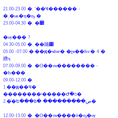
21.00-23.00 �. ʹ��Ҹ������ -
�ͺ�ѭ�ҵ�ҧ �
23.00-04.30 �. �͹
�ѹ��� 7
04.30-05.00 �. ��蹹͹
05.00 -07.00 �.��ԭ�ҹһҹʵ� �լҹ��Һѵ� 4 �
繺ҷ
07.00-09.00 �. �Ѻ��зҹ�������� -
�Һ���
09.00-12.00 �.
1.��ԭ��Ҹ�
��������ʵ�����Ժ�ó�
2.�֡�Ե���ձ� ���������ص�
12.00-13.00 �. �Ѻ��зҹ����á�ҧ�ѹ