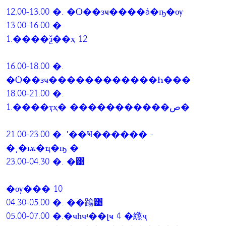
12.00-13.00 �. �Ѻ��зҹ����á�ҧ�ѹ
13.00-16.00 �.
1.����ѯ��ҳ 12
16.00-18.00 �.
�Ѻ��зҹ������������Һ���
18.00-21.00 �.
1.����ҭҳ� �����������ص�
21.00-23.00 �. ʹ��Ҹ������ -
�ͺ�ѭ�ҵ�ҧ �
23.00-04.30 �. �͹
�ѹ��� 10
04.30-05.00 �. ��蹹͹
05.00-07.00 �.�ҹһҹʵ��լҹ 4 �繺ҷ