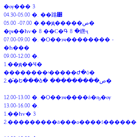
�ѹ��� 3
04.30-05.00 �. ��蹹͹
05.00 -07.00 �.��ԭ�����ص�
�լҹ��Һѵ� 8 ��С�Գ 8 �繺ҷ
07.00-09.00 �. �Ѻ��зҹ�������� -
�Һ���
09.00-12.00 �.
1.��ԭ��Ҹ�
��������ʵ�����Ժ�ó�
2.�֡�Ե���ձ� ���������ص�
12.00-13.00 �. �Ѻ��зҹ����á�ҧ�ѹ
13.00-16.00 �.
1.��Һѵ� 3
2.���������ä���о����š�����