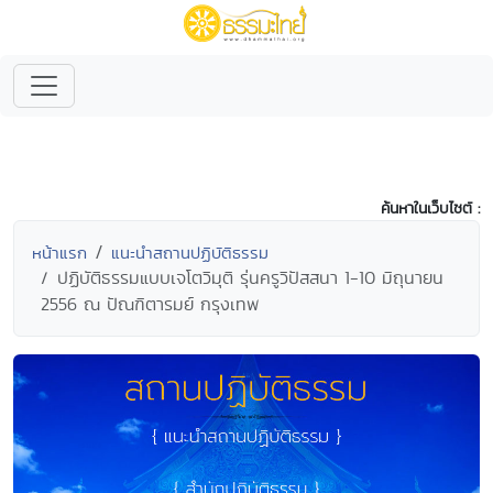
ค้นหาในเว็บไซต์ :
หน้าแรก
แนะนำสถานปฏิบัติธรรม
ปฏิบัติธรรมแบบเจโตวิมุติ รุ่นครูวิปัสสนา 1-10 มิถุนายน
2556 ณ ปัณฑิตารมย์ กรุงเทพ