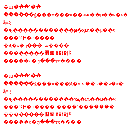
�ա���˹��
������ǧ���«���ҡ��ҹѭ��µ��ҹ�»
駻ǧ
�ԡ������������ԭ�ҳѭ��µ��ҹ
���¾Ԩ�ó����
�ԭ�ҳ�ҷ���ش����.
��������͹�� ����觡
�����л�гյ���ҭҳ���ʹ�.
�ա���˹��
������ǧ���«���ԭ�ҳѭ��µ��ҹ�»�С
駻ǧ
�ԡ������������ҡԭ�ѭ��µ��ҹ
���¾Ԩ�ó���� ����˹�������.
��������͹�� ����觡
�����л�гյ���ҭҳ���ʹ�.