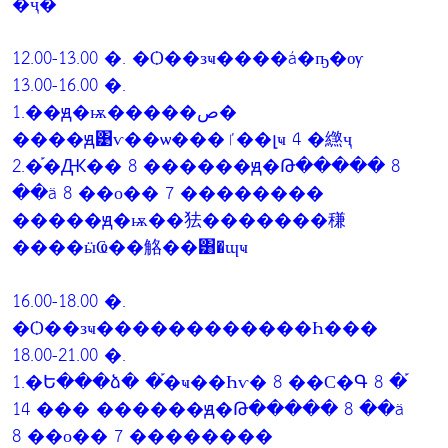
�ҷ�
12.00-13.00 �. �Ѻ��зҹ����á�ҧ�ѹ
13.00-16.00 �.
1.��ԭ�ѭ�����ص�
����ԭ͹ѵ��ѡ���ٵ��լҹ 4 �繺ҷ
2.�֡�Ԫ�� 8 ������ԭ�Թ����� 8
��ä 8 ��о�� 7 ��������
�����ԭ�ѭ��㹤�������稴
����ӹҨ��觡��͸�ɰҹ
16.00-18.00 �.
�Ѻ��зҹ������������Һ���
18.00-21.00 �.
1.�Ե���ձ� �֡�ҹ��Һѵ� 8 ��С�Գ 8 �֡
14 ��� ������ԭ�Թ����� 8 ��ä
8 ��о�� 7 ��������