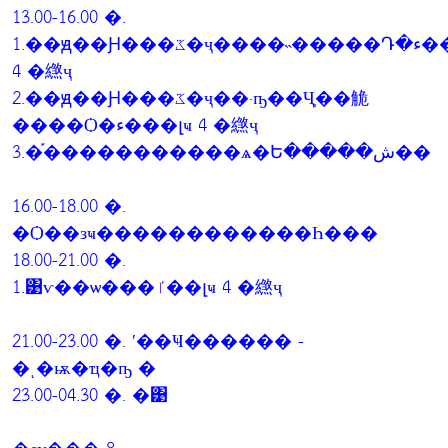
13.00-16.00 �.
1.��ԭ��Ԩ���ػ�ҷ����˵�����Դ�ء���լҹ
4 �繺ҷ
2.��ԭ��Ԩ���ػ�ҷ��·ҧ��Ҷ֧��觤
����Ѻ�ء���լҹ 4 �繺ҷ
3.�֡�����������ѧ�Ե�����ش��
16.00-18.00 �.
�Ѻ��зҹ������������Һ���
18.00-21.00 �.
1.͹ѵ��ѡ���ٵ��լҹ 4 �繺ҷ
21.00-23.00 �. ʹ��Ҹ������ -
�ͺ�ѭ�ҵ�ҧ �
23.00-04.30 �. �͹