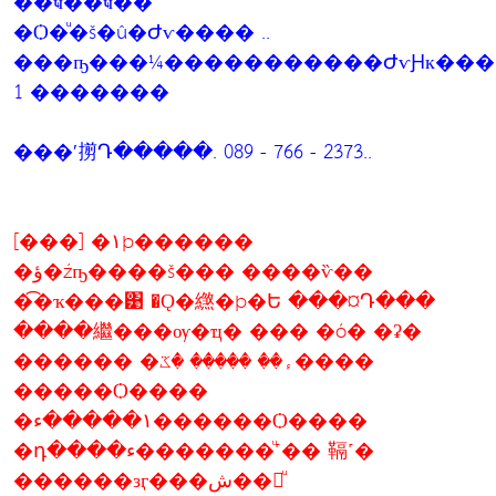
��ҹ��ҹ��
�Ѻ�ͧ�š�û�Ժѵ���� ..
���ҧ���¼�����������ԺѵԨк���ب�ص��ҹ����
1 �������
���ʹ㨵Դ�����. 089 - 766 - 2373..
[���] �١þ������
�ؤ�źҧ����š��� ����ѷ��
�͡�ҡ���͹ �Ǫ�繺�þ�Ե ���¤Դ���
����繼���ѹ�ҵ� ��� �ó� �ʡ�
������ �ء�� ����� �ػ����
�����Ѻ����
�١�����ء������Ѻ����
�դ����ء�������ͧ˹�� 䩹˹�
������зӷ���ش��觡ͧ