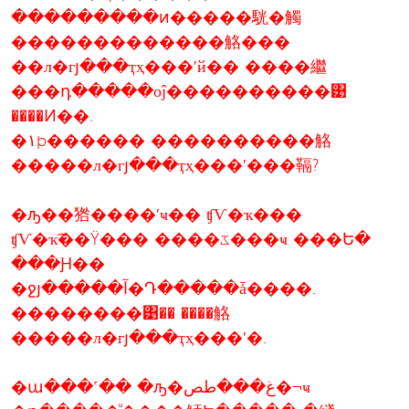
���������ͷ�����駫�觸
�������������觡���
��л�гյ���ҭҳ���ʹй�� ����繼
���դ�����оĵ����������͹
����Ͷ��.
�١þ������ ����������觡
�����л�гյ���ҭҳ���ʹ���䩹?
�ԡ��㹾����ʹҹ�� ʧѴ�ҡ���
ʧѴ�ҡ͡��Ÿ��� ����ػ���ҹ ���Ե�
���Ԩ��
�ջյ�����آ�Դ�����ǡ����.
��������͹�� ����觡
�����л�гյ���ҭҳ���ʹ�.
�ա���˹�� �ԡ�غ���طص�¬ҹ