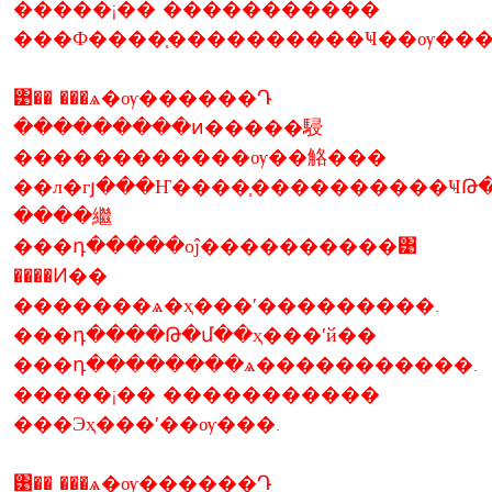
�����¡�� �����������
���Ф����֧����������Ҹ��ѹ���
͹�� ���ѧ�ѹ������Դ
���������ͷ�����駸
������������ѹ��觡���
��л�гյ���Ҥ����֧����������ҸԹ
����繼
���դ�����оĵ����������͹
����Ͷ��
�������ѧ�ҳ���ʹ���������.
���դ����Թ�մ��­ҳ���ʹй��
���դ��������ѧ�����������.
�����¡�� �����������
���Эҳ���ʹ��ѹ���.
͹�� ���ѧ�ѹ������Դ