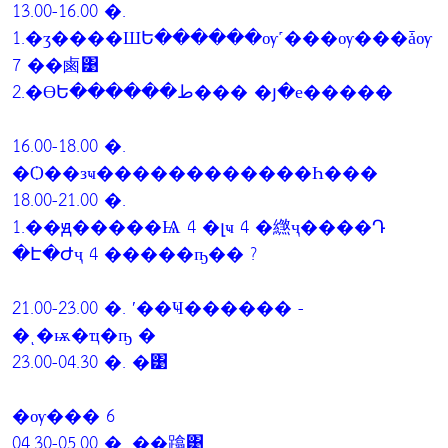
13.00-16.00 �.
1.�ӡ����ШԵ������ѹ˹���ѹ���ǡѹ
7 ��鹵͹
2.�ӨԵ������ط��� �յ�е�����
16.00-18.00 �.
�Ѻ��зҹ������������Һ���
18.00-21.00 �.
1.��ԭ�����Ѩ 4 �լҹ 4 �繺ҷ����Դ
�Է�Ժҷ 4 �����ҧ�� ?
21.00-23.00 �. ʹ��Ҹ������ -
�ͺ�ѭ�ҵ�ҧ �
23.00-04.30 �. �͹
�ѹ��� 6
04.30-05.00 �. ��蹹͹