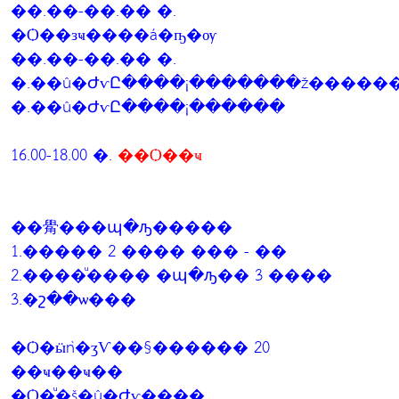
��.��-��.�� �.
�Ѻ��зҹ����á�ҧ�ѹ
��.��-��.�� �.
�.��û�ԺѵԸ����¡�������ž�����
�.��û�ԺѵԸ����¡������
16.00-18.00 �.
��Ѻ��ҹ
��觷���պ�ԡ�����
1.����� 2 ���� ��� - ��
2.����ͧ���� �պ�ԡ�� 3 ����
3.�շ��ѡ���
�Ѻ�ӹǹ�ӡѴ��§������ 20
��ҹ��ҹ��
�Ѻ�ͧ�š�û�Ժѵ���� ..