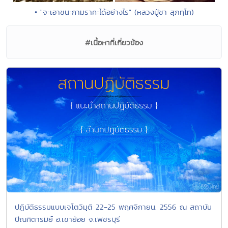
• "จะเอาชนะกามราคะได้อย่างไร" (หลวงปู่ชา สุภทฺโท)
#เนื้อหาที่เกี่ยวข้อง
ปฏิบัติธรรมแบบเจโตวิมุติ 22-25 พฤศจิกายน. 2556 ณ สถาบัน
ปัณฑิตารมย์ อ.เขาย้อย จ.เพชรบุรี