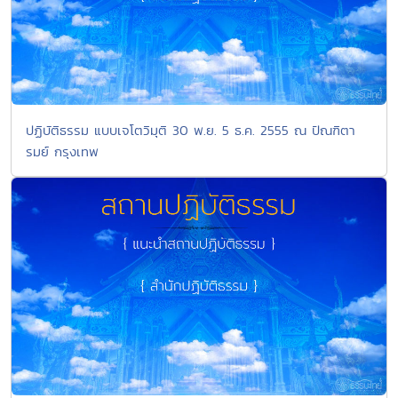
ปฏิบัติธรรม แบบเจโตวิมุติ 30 พ.ย. 5 ธ.ค. 2555 ณ ปัณฑิตา
รมย์ กรุงเทพ