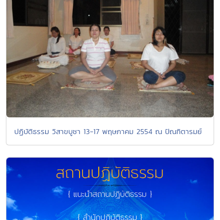
ปฏิบัติธรรม วิสาขบูชา 13-17 พฤษภาคม 2554 ณ ปัณฑิตารมย์