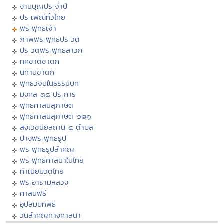
งานบุญประจำปี
ประเพณีทั่วไทย
พระพุทธเจ้า
ภาพพระพุทธประวัติ
ประวัติพระพุทธสาวก
ทศชาติชาดก
นิทานชาดก
พุทธวจนในธรรมบท
มงคล ๓๘ ประการ
พุทธศาสนสุภาษิต
พุทธศาสนสุภาษิต ๖๒๑
สังเวชนียสถาน ๔ ตำบล
ปางพระพุทธรูป
พระพุทธรูปสำคัญ
พระพุทธศาสนาในไทย
ทำเนียบวัดไทย
พระอารามหลวง
ศาสนพิธี
อุปสมบทพิธี
วันสำคัญทางศาสนา