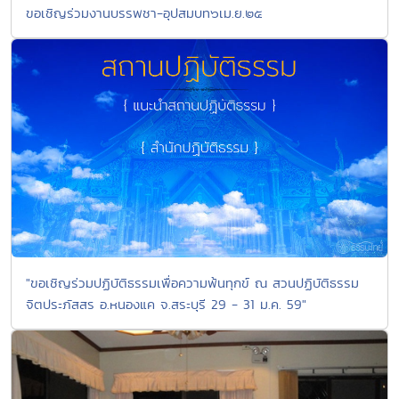
ขอเชิญร่วมงานบรรพชา-อุปสมบท๖เม.ย.๒๕
"ขอเชิญร่วมปฏิบัติธรรมเพื่อความพ้นทุกข์ ณ สวนปฏิบัติธรรม
จิตประภัสสร อ.หนองแค จ.สระบุรี 29 - 31 ม.ค. 59"