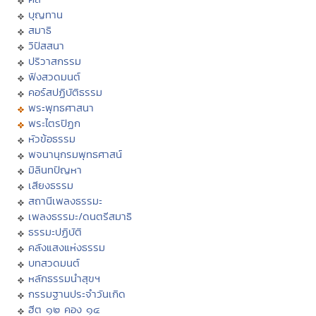
บุญทาน
สมาธิ
วิปัสสนา
ปริวาสกรรม
ฟังสวดมนต์
คอร์สปฏิบัติธรรม
พระพุทธศาสนา
พระไตรปิฏก
หัวข้อธรรม
พจนานุกรมพุทธศาสน์
มิลินทปัญหา
เสียงธรรม
สถานีเพลงธรรมะ
เพลงธรรมะ/ดนตรีสมาธิ
ธรรมะปฏิบัติ
คลังแสงแห่งธรรม
บทสวดมนต์
หลักธรรมนำสุขฯ
กรรมฐานประจำวันเกิด
ฮีต ๑๒ คอง ๑๔