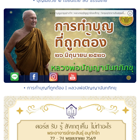
• บุญไม่ช่วย ๒ เขียนโดย สืบ ธรรมไทย
• การทำบุญที่ถูกต้อง | หลวงพ่อปัญญานันทภิกขุ