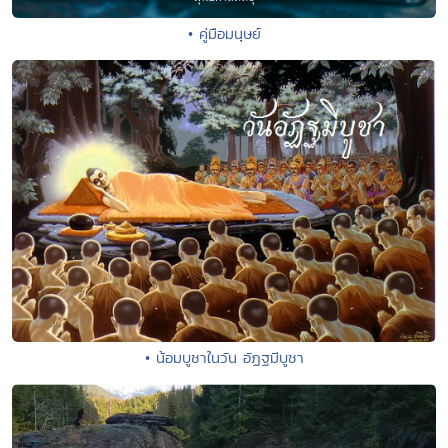
• คู่มือมนุษย์
• น้อมบูชาในวัน อัฏฐมีบูชา