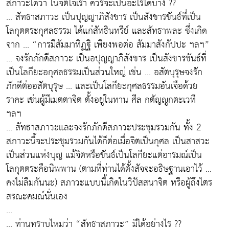
สภาวะได้ว่า ในจิตใจเรา ควรจะเป็นอะไรได้บ้าง ??
... สัทธาสภาวะ เป็นปุญญาภิสังขาร เป็นสังขารขันธ์ที่เป็น
โลกุตตระกุศลธรรม ได้แก่สัทธินทรีย์ และสัทธาพละ ซึ่งเกิด
จาก ... “การมีสัมมาทิฏฐิ เพียงพอต่อ สัมมาสังกัปปะ ฯลฯ”
... จงรักภักดีสภาวะ เป็นอปุญญาภิสังขาร เป็นสังขารขันธ์ที่
เป็นโลกียะอกุศลธรรมเป็นส่วนใหญ่ เช่น ... อสัตบุรุษจงรัก
ภักดีต่ออสัตบุรุษ ... และเป็นโลกียะกุศลธรรมอันเจือด้วย
ราคะ เช่นผู้มีเมตตาจิต ตั้งอยู่ในทาน ศีล กตัญญูกตะเวที
ฯลฯ
... สัทธาสภาวะและจงรักภักดีสภาวะประชุมรวมกัน ทั้ง 2
สภาวะนี้จะประชุมรวมกันได้ก็ต่อเมื่อจิตเป็นกุศล เป็นสาสวะ
เป็นส่วนแห่งบุญ แม้จิตหรือขันธ์เป็นโลกียะแต่อารมณ์เป็น
โลกุตตระคือนิพพาน (ตามที่ท่านได้ตั้งสัจจะอธิษฐานเอาไว้ ...
คงไม่ลืมกันนะ) สภาวะแบบนี้เกิดในวิปัสสนาจิต หรือผู้ถึงไตร
สรณะคมณ์นั่นเอง
...
... ท่านทราบไหมว่า “สัทธาสภาวะ” มีได้อย่างไร ??