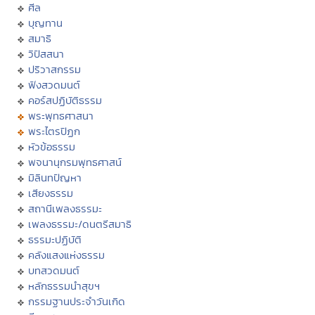
ศีล
บุญทาน
สมาธิ
วิปัสสนา
ปริวาสกรรม
ฟังสวดมนต์
คอร์สปฏิบัติธรรม
พระพุทธศาสนา
พระไตรปิฏก
หัวข้อธรรม
พจนานุกรมพุทธศาสน์
มิลินทปัญหา
เสียงธรรม
สถานีเพลงธรรมะ
เพลงธรรมะ/ดนตรีสมาธิ
ธรรมะปฏิบัติ
คลังแสงแห่งธรรม
บทสวดมนต์
หลักธรรมนำสุขฯ
กรรมฐานประจำวันเกิด