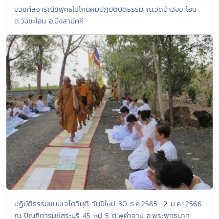
บวชศีลจาริณีชีพุทธไม่โกนผมปฏิบัติบัติธรรม ณ.วัดป่าวังชะโอน
ต.วังชะโอน อ.บึงสามัคคี
ปฏิบัติธรรมแบบเจโตวิมุติ วันปีใหม่ 30 ธ.ค.2565 -2 ม.ค. 2566
ณ ปัณฑิตารมย์สระบุรี 45 หมู่ 5 ต.พุคำจาน อ.พระพุทธบาท