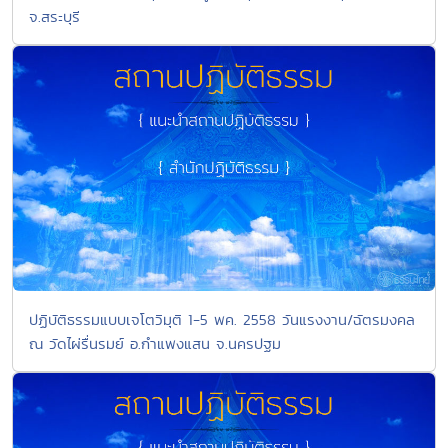
จ.สระบุรี
ปฏิบัติธรรมแบบเจโตวิมุติ 1-5 พค. 2558 วันแรงงาน/ฉัตรมงคล
ณ วัดไผ่รื่นรมย์ อ.กำแพงแสน จ.นครปฐม