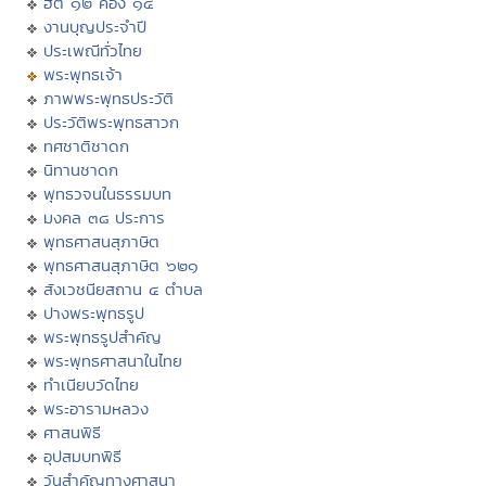
ฮีต ๑๒ คอง ๑๔
งานบุญประจำปี
ประเพณีทั่วไทย
พระพุทธเจ้า
ภาพพระพุทธประวัติ
ประวัติพระพุทธสาวก
ทศชาติชาดก
นิทานชาดก
พุทธวจนในธรรมบท
มงคล ๓๘ ประการ
พุทธศาสนสุภาษิต
พุทธศาสนสุภาษิต ๖๒๑
สังเวชนียสถาน ๔ ตำบล
ปางพระพุทธรูป
พระพุทธรูปสำคัญ
พระพุทธศาสนาในไทย
ทำเนียบวัดไทย
พระอารามหลวง
ศาสนพิธี
อุปสมบทพิธี
วันสำคัญทางศาสนา