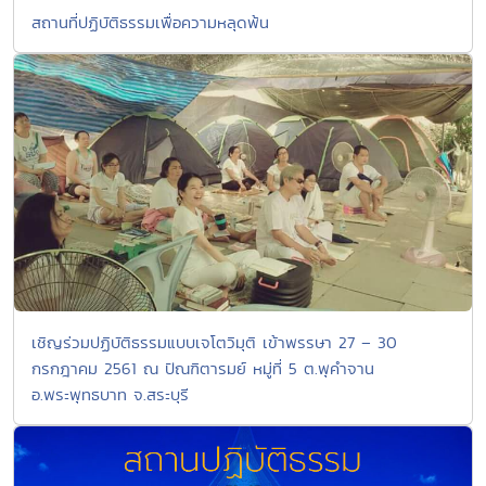
สถานที่ปฏิบัติธรรมเพื่อความหลุดพ้น
เชิญร่วมปฏิบัติธรรมแบบเจโตวิมุติ เข้าพรรษา 27 – 30
กรกฎาคม 2561 ณ ปัณฑิตารมย์ หมู่ที่ 5 ต.พุคำจาน
อ.พระพุทธบาท จ.สระบุรี