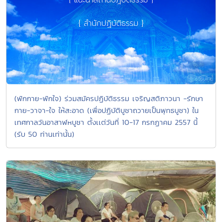
(พักกาย-พักใจ) ร่วมสมัครปฏิบัติธรรม เจริญสติภาวนา -รักษา
กาย-วาจา-ใจ ให้สะอาด (เพื่อปฏิบัติบูชาถวายเป็นพุทธบูชา) ใน
เทศกาลวันอาสาฬหบูชา ตั้งเเต่วันที่ 10-17 กรกฏาคม 2557 นี้
(รับ 50 ท่านเท่านั้น)