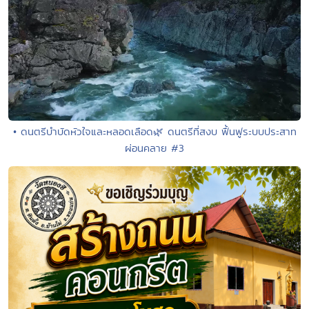
• ดนตรีบำบัดหัวใจและหลอดเลือด🌿 ดนตรีที่สงบ ฟื้นฟูระบบประสาท
ผ่อนคลาย #3