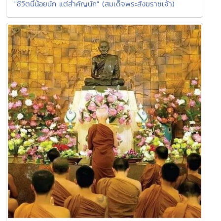
"ชิวิตนี้น้อยนัก แต่สำคัญนัก" (สมเด็จพระสังฆราชเจ้า)