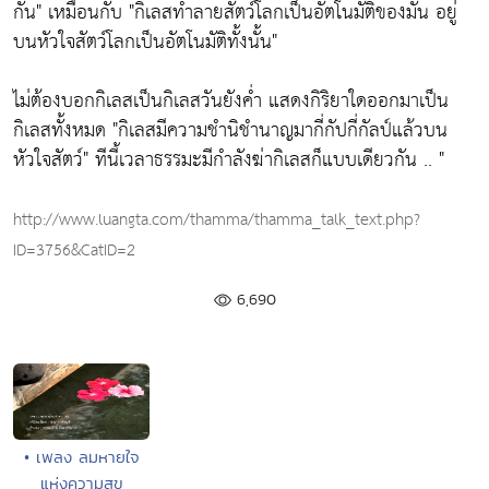
กัน"
เหมือนกับ
"กิเลสทำลายสัตว์โลกเป็นอัตโนมัติของมัน อยู่
บนหัวใจสัตว์โลกเป็นอัตโนมัติทั้งนั้น"
ไม่ต้องบอกกิเลสเป็นกิเลสวันยังค่ำ แสดงกิริยาใดออกมาเป็น
กิเลสทั้งหมด
"กิเลสมีความชำนิชำนาญมากี่กัปกี่กัลป์แล้วบน
หัวใจสัตว์"
ทีนี้เวลาธรรมะมีกำลังฆ่ากิเลสก็แบบเดียวกัน .. "
http://www.luangta.com/thamma/thamma_talk_text.php?
ID=3756&CatID=2
6,690
• เพลง ลมหายใจ
แห่งความสุข