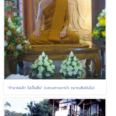
"ทำนายแล้ว ไม่เป็นอื่น" (หลวงตามหาบัว ญาณสัมปันโน)