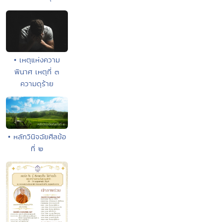
• เหตุแห่งความ
พินาศ เหตุที่ ๓
ความดุร้าย
• หลักวินิจฉัยศีลข้อ
ที่ ๒