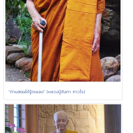
"ท่านสอนให้รู้ตนเอง" (หลวงปู่จันทา ถาวโร)