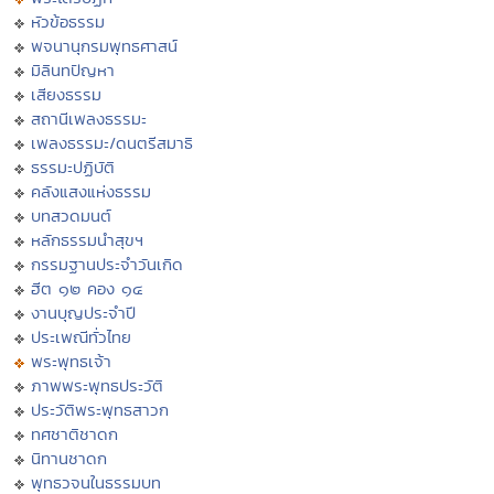
หัวข้อธรรม
พจนานุกรมพุทธศาสน์
มิลินทปัญหา
เสียงธรรม
สถานีเพลงธรรมะ
เพลงธรรมะ/ดนตรีสมาธิ
ธรรมะปฏิบัติ
คลังแสงแห่งธรรม
บทสวดมนต์
หลักธรรมนำสุขฯ
กรรมฐานประจำวันเกิด
ฮีต ๑๒ คอง ๑๔
งานบุญประจำปี
ประเพณีทั่วไทย
พระพุทธเจ้า
ภาพพระพุทธประวัติ
ประวัติพระพุทธสาวก
ทศชาติชาดก
นิทานชาดก
พุทธวจนในธรรมบท