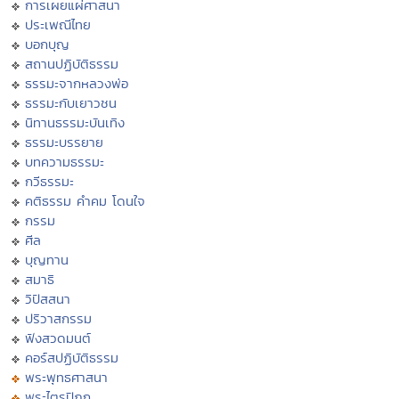
การเผยแผ่ศาสนา
ประเพณีไทย
บอกบุญ
สถานปฏิบัติธรรม
ธรรมะจากหลวงพ่อ
ธรรมะกับเยาวชน
นิทานธรรมะบันเทิง
ธรรมะบรรยาย
บทความธรรมะ
กวีธรรมะ
คติธรรม คำคม โดนใจ
กรรม
ศีล
บุญทาน
สมาธิ
วิปัสสนา
ปริวาสกรรม
ฟังสวดมนต์
คอร์สปฏิบัติธรรม
พระพุทธศาสนา
พระไตรปิฏก