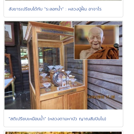
สังขารเปรียบได้กับ "ระลอกน้ำ" : หลวงปู่ฝั้น อาจาโร
"สติเปรียบเหมือนน้ำ" (หลวงตามหาบัว ญาณสัมปันโน)