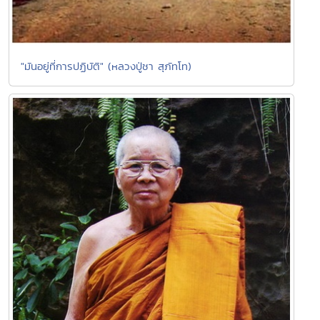
"มันอยู่ที่การปฏิบัติ" (หลวงปู่ชา สุภัทโท)