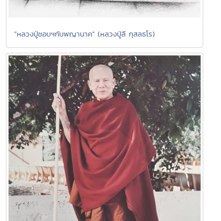
"หลวงปู่ชอบฯกับพญานาค" (หลวงปู่ลี กุสลธโร)