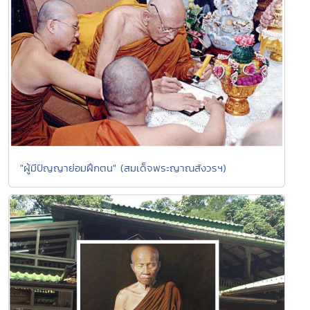
"ผู้มีปัญญาย่อมฝึกตน" (สมเด็จพระญาณสังวรฯ)