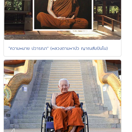
"ความหมาย ปวารณา" (หลวงตามหาบัว ญาณสัมปันโน)