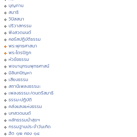
บุญทาน
สมาธิ
วิปัสสนา
ปริวาสกรรม
ฟังสวดมนต์
คอร์สปฏิบัติธรรม
พระพุทธศาสนา
พระไตรปิฏก
หัวข้อธรรม
พจนานุกรมพุทธศาสน์
มิลินทปัญหา
เสียงธรรม
สถานีเพลงธรรมะ
เพลงธรรมะ/ดนตรีสมาธิ
ธรรมะปฏิบัติ
คลังแสงแห่งธรรม
บทสวดมนต์
หลักธรรมนำสุขฯ
กรรมฐานประจำวันเกิด
ฮีต ๑๒ คอง ๑๔