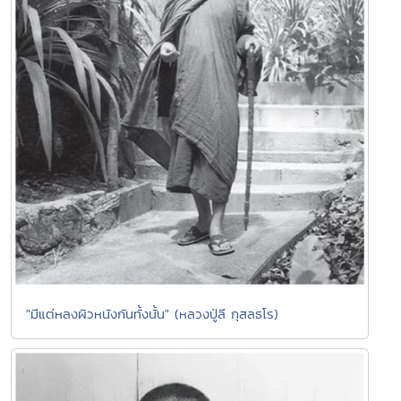
"มีแต่หลงผิวหนังกันทั้งนั้น" (หลวงปู่ลี กุสลธโร)