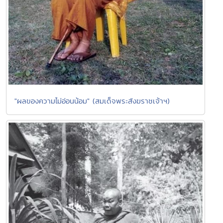
"ผลของความไม่อ่อนน้อม" (สมเด็จพระสังฆราชเจ้าฯ)