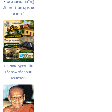
• พญานกแขกเต้าผู้
สันโดษ ( มหาสุวราช
ชาดก )
• ✨ขอเชิญร่วมเป็น
เจ้าภาพสร้างถนน
คอนกรีต✨