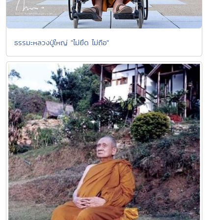
ธรรมะหลวงปู่ใหญ่ "ไม่ยึด ไม่ถือ"