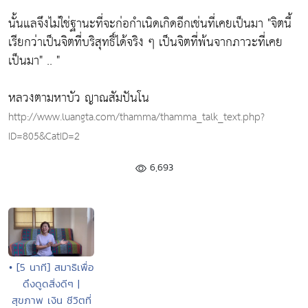
นั้นแลจึงไม่ใช่ฐานะที่จะก่อกำเนิดเกิดอีกเช่นที่เคยเป็นมา
"จิตนี้
เรียกว่าเป็นจิตที่บริสุทธิ์ได้จริง ๆ เป็นจิตที่พ้นจากภาวะที่เคย
เป็นมา"
.. "
หลวงตามหาบัว ญาณสัมปันโน
http://www.luangta.com/thamma/thamma_talk_text.php?
ID=805&CatID=2
6,693
• [5 นาที] สมาธิเพื่อ
ดึงดูดสิ่งดีๆ |
สุขภาพ เงิน ชีวิตที่