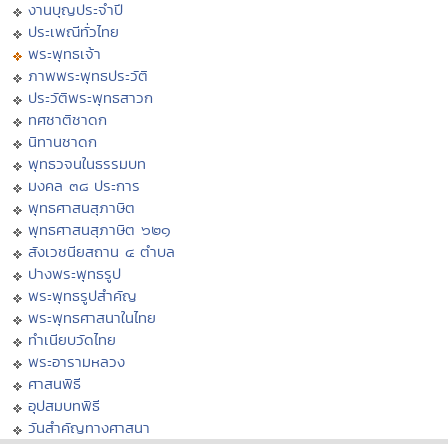
งานบุญประจำปี
ประเพณีทั่วไทย
พระพุทธเจ้า
ภาพพระพุทธประวัติ
ประวัติพระพุทธสาวก
ทศชาติชาดก
นิทานชาดก
พุทธวจนในธรรมบท
มงคล ๓๘ ประการ
พุทธศาสนสุภาษิต
พุทธศาสนสุภาษิต ๖๒๑
สังเวชนียสถาน ๔ ตำบล
ปางพระพุทธรูป
พระพุทธรูปสำคัญ
พระพุทธศาสนาในไทย
ทำเนียบวัดไทย
พระอารามหลวง
ศาสนพิธี
อุปสมบทพิธี
วันสำคัญทางศาสนา