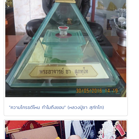
"ความโกรธดีไหม ทำไมถึงชอบ" (หลวงปู่ชา สุภัทโท)