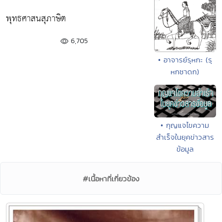
พุทธศาสนสุภาษิต
6,705
• อาจารย์รุหกะ (รุ
หกชาดก)
• กุญแจไขความ
สำเร็จในยุคข่าวสาร
ข้อมูล
#เนื้อหาที่เกี่ยวข้อง