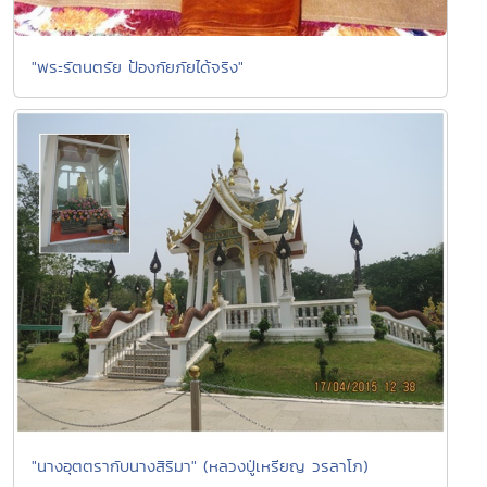
"พระรัตนตรัย ป้องกัยภัยได้จริง"
"นางอุตตรากับนางสิริมา" (หลวงปู่เหรียญ วรลาโภ)