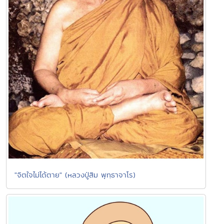
"จิตใจไม่ได้ตาย" (หลวงปู่สิม พุทฺธาจาโร)