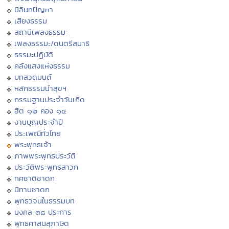
มิลินทปัญหา
เสียงธรรม
สถานีเพลงธรรมะ
เพลงธรรมะ/ดนตรีสมาธิ
ธรรมะปฏิบัติ
คลังแสงแห่งธรรม
บทสวดมนต์
หลักธรรมนำสุขฯ
กรรมฐานประจำวันเกิด
ฮีต ๑๒ คอง ๑๔
งานบุญประจำปี
ประเพณีทั่วไทย
พระพุทธเจ้า
ภาพพระพุทธประวัติ
ประวัติพระพุทธสาวก
ทศชาติชาดก
นิทานชาดก
พุทธวจนในธรรมบท
มงคล ๓๘ ประการ
พุทธศาสนสุภาษิต