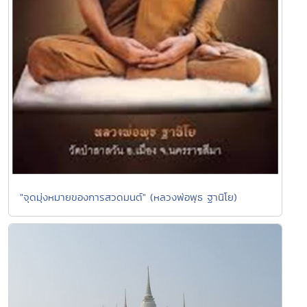
"จุดมุ่งหมายของการสวดมนต์" (หลวงพ่อพุธ ฐานิโย)