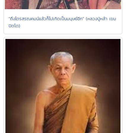
"ถึงไตรสรณคมน์แล้วก็ไปเกิดเป็นมนุษย์อีก" (หลวงปู่หล้า เขม
ปัตโต)