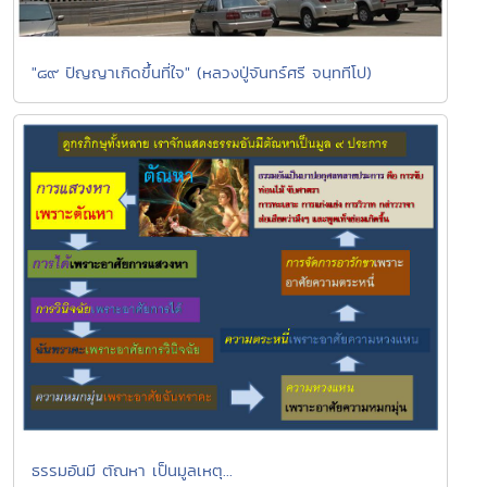
"๘๙ ปัญญาเกิดขึ้นที่ใจ" (หลวงปู่จันทร์ศรี จนฺททีโป)
ธรรมอันมี ตัณหา เป็นมูลเหตุ...