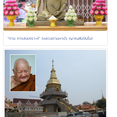
"ทาน การสงเคราะห์" (หลวงตามหาบัว ญาณสัมปันโน)