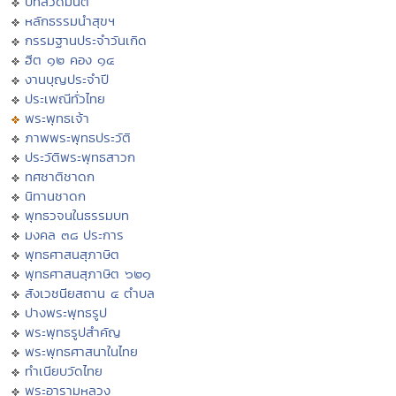
บทสวดมนต์
หลักธรรมนำสุขฯ
กรรมฐานประจำวันเกิด
ฮีต ๑๒ คอง ๑๔
งานบุญประจำปี
ประเพณีทั่วไทย
พระพุทธเจ้า
ภาพพระพุทธประวัติ
ประวัติพระพุทธสาวก
ทศชาติชาดก
นิทานชาดก
พุทธวจนในธรรมบท
มงคล ๓๘ ประการ
พุทธศาสนสุภาษิต
พุทธศาสนสุภาษิต ๖๒๑
สังเวชนียสถาน ๔ ตำบล
ปางพระพุทธรูป
พระพุทธรูปสำคัญ
พระพุทธศาสนาในไทย
ทำเนียบวัดไทย
พระอารามหลวง