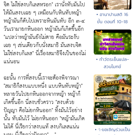
จิต ไม่ใช่สงบกิเลสหรอก"
เรานั่งทับมันไป
ให้มันสงบเฉย ๆ เหมือนกับหินทับหญ้า
• อานาปานสติ 16
หญ้ามันก็ดับไปเพราะหินมันทับ อีก ๓-๔
ขั้น ตอนที่ 10-18
วันเรามายกหินออก หญ้ามันก็เกิดขึ้นอีก
"แปลว่าหญ้ามันยังไม่ตาย คือมันระงับ
เฉย ๆ เช่นเดียวกับนั่งสมาธิ มันสงบจิต
ไม่ใช่สงบกิเลส"
นี่เรื่องสมาธิจึงเป็นของไม่
• ทำวัตรเย็นแปล-
แน่นอน
สวนโมกข์
ฉะนั้น การที่สงบนี้เราจะต้องพิจารณา
"สมาธิก็สงบแบบหนึ่ง แบบหินทับหญ้า"
หลายวันไปยกหินออกจากหญ้า หญ้าก็
เกิดขึ้นอีก นี่สงบชั่วคราว
"สงบด้วย
ปัญญา คือไม่ยกหินออก"
ทิ้งมันไว้อย่าง
นั้น ทับมันไว้ ไม่ยกหินออก
"หญ้ามันเกิด
ไม่ได้ นี่เรียกว่าสงบแท้ สงบกิเลสแน่น
• ✨ขอเชิญร่วมเป็น
นอน นี่เรียกว่าปัญญา"
.. "