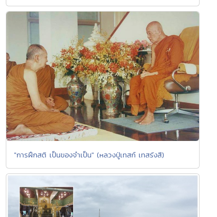
"การฝึกสติ เป็นของจำเป็น" (หลวงปู่เทสก์ เทสรังสี)