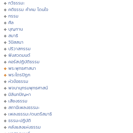
กวีธรรมะ
คติธรรม คำคม โดนใจ
กรรม
ศีล
บุญทาน
สมาธิ
วิปัสสนา
ปริวาสกรรม
ฟังสวดมนต์
คอร์สปฏิบัติธรรม
พระพุทธศาสนา
พระไตรปิฏก
หัวข้อธรรม
พจนานุกรมพุทธศาสน์
มิลินทปัญหา
เสียงธรรม
สถานีเพลงธรรมะ
เพลงธรรมะ/ดนตรีสมาธิ
ธรรมะปฏิบัติ
คลังแสงแห่งธรรม