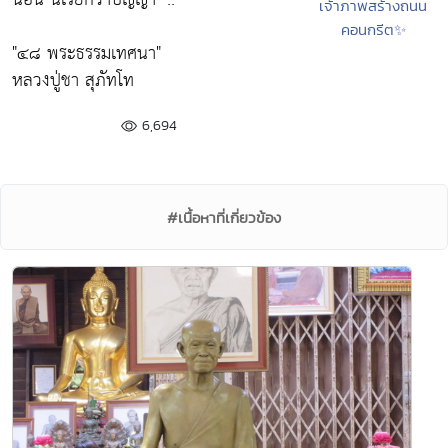
เจ้าภาพสร้างถนน
คอนกรีต✨
"๔๘ พระธรรมเทศนา"
หลวงปู่ชา สุภัทโท
6,694
#เนื้อหาที่เกี่ยวข้อง