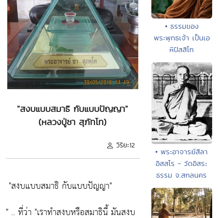
• ธรรมของ
พระพุทธเจ้า เป็นเอ
หิปัสสิโก
"สงบแบบสมาธิ กับแบบปัญญา"
(หลวงปู่ชา สุภัทโท)
วิริยะ12
• พระอาจารย์สีลา
อิสสโร - วัดอิสระ
ธรรม จ.สกลนคร
"สงบแบบสมาธิ กับแบบปัญญา"
" .. ที่ว่า
"เราทำสงบหรือสมาธินี้ มันสงบ