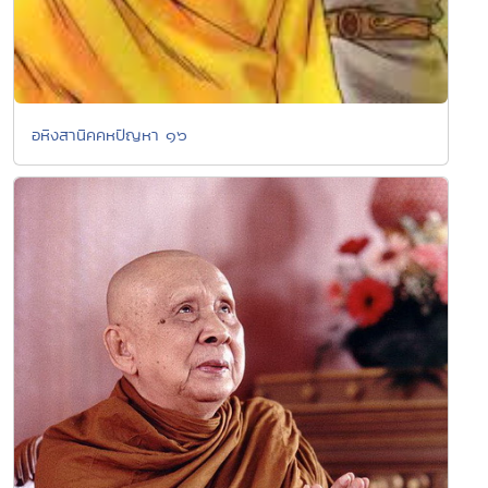
อหิงสานิคคหปัญหา ๑๖