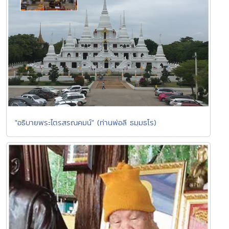
"อธิบายพระไตรสรณคมน์" (ท่านพ่อลี ธมฺมธโร)