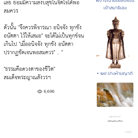
พิจารณาอริยสัจ4จน
เลย ย่อมมีความสงบสุขในจิตใจได้พอ
เข้าสมาธิเอง
สมควร
ดัวนั้น
"จึงควรพิจารณา อนิจจัง ทุกขัง
อนัตตา ไว้ให้เสมอ"
จะได้ไม่เป็นทุกข์จน
เกินไป
"เมื่ออนิจจัง ทุกขัง อนัตตา
ปรากฏชัดเจนพอสมควร"
.. "
"ธรรมคือดวงตาของชีวิต"
• ๒๙.ปางห้ามญาติ
สมเด็จพระญาณสังวรฯ
6,696