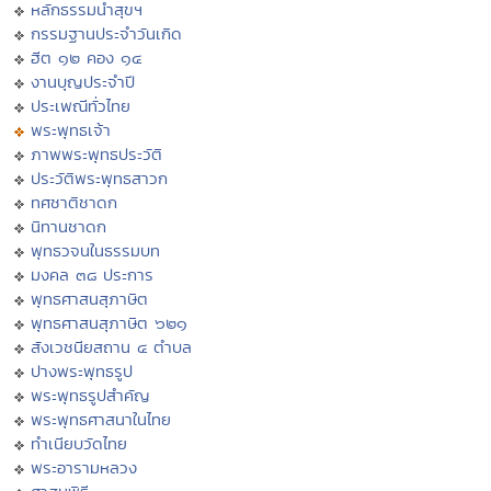
หลักธรรมนำสุขฯ
กรรมฐานประจำวันเกิด
ฮีต ๑๒ คอง ๑๔
งานบุญประจำปี
ประเพณีทั่วไทย
พระพุทธเจ้า
ภาพพระพุทธประวัติ
ประวัติพระพุทธสาวก
ทศชาติชาดก
นิทานชาดก
พุทธวจนในธรรมบท
มงคล ๓๘ ประการ
พุทธศาสนสุภาษิต
พุทธศาสนสุภาษิต ๖๒๑
สังเวชนียสถาน ๔ ตำบล
ปางพระพุทธรูป
พระพุทธรูปสำคัญ
พระพุทธศาสนาในไทย
ทำเนียบวัดไทย
พระอารามหลวง