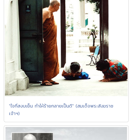
"ใจที่สงบเย็น ทำให้ร้ายกลายเป็นดี" (สมเด็จพระสังฆราช
เจ้าฯ)