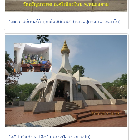
"ละความยึดถือได้ ทุกข์ใจมันก็ดับ" (หลวงปู่เหรียญ วรลาโภ)
"สติน่ะทำเท่าไรไม่ผิด" (หลวงปู่ขาว อนาลโย)