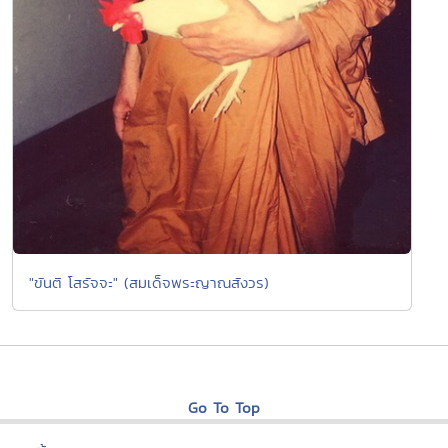
"ขันติ โสรัจจะ" (สมเด็จพระญาณสังวร)
Go To Top