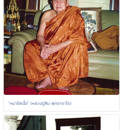
"หมาไล่เนื้อ" (หลวงปู่สิม พุทธาจาโร)