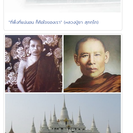
"ที่พึ่งที่แน่นอน ก็คือใจของเรา" (หลวงปู่ชา สุภทฺโท)