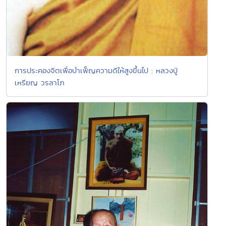
การประคองจิตเพื่อบำเพ็ญความดีให้สูงขึ้นไป : หลวงปู่
เหรียญ วรลาโภ