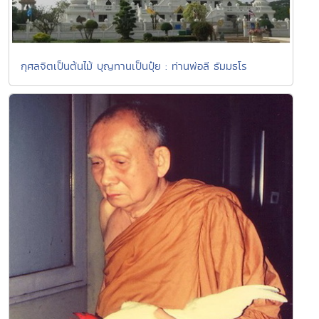
กุศลจิตเป็นต้นไม้ บุญทานเป็นปุ๋ย : ท่านพ่อลี ธัมมธโร