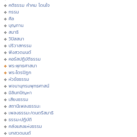
คติธรรม คำคม โดนใจ
กรรม
ศีล
บุญทาน
สมาธิ
วิปัสสนา
ปริวาสกรรม
ฟังสวดมนต์
คอร์สปฏิบัติธรรม
พระพุทธศาสนา
พระไตรปิฏก
หัวข้อธรรม
พจนานุกรมพุทธศาสน์
มิลินทปัญหา
เสียงธรรม
สถานีเพลงธรรมะ
เพลงธรรมะ/ดนตรีสมาธิ
ธรรมะปฏิบัติ
คลังแสงแห่งธรรม
บทสวดมนต์