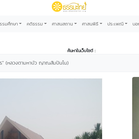
รรมศึกษา
คติธรรม
ศาสนสถาน
ศาสนพิธี
ประเพณี
บอ
ค้นหาในเว็บไซต์ :
ียร" (หลวงตามหาบัว ญาณสัมปันโน)