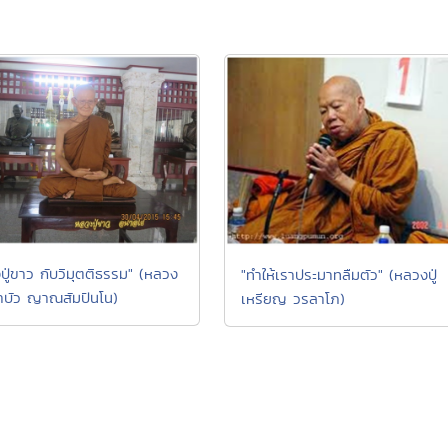
ปู่ขาว กับวิมุตติธรรม" (หลวง
"ทำให้เราประมาทลืมตัว" (หลวงปู่
บัว ญาณสัมปันโน)
เหรียญ วรลาโภ)