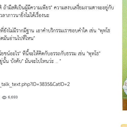
ิ ถ้ามีสติเป็นผู้มีความเพียร"
ความสงบเสงี่ยมงามตาจะอยู่กับ
เวลาภาวนายิ่งไม่ได้เรื่องนะ
รรมที่ยังไม่มีรากมีฐาน เอาคำบริกรรมเราชอบคำใด เช่น
"พุทโธ
ิดมันอ่านไปที่ไหน"
ะโยชน์อะไร"
ทีนี้จะให้คิดกับอรรถกับธรรม เช่น
"พุทโธ"
่นั้น บังคับ"
มันจะไปไหนว่ะ .. "
alk_text.php?ID=3835&CatID=2
6,693