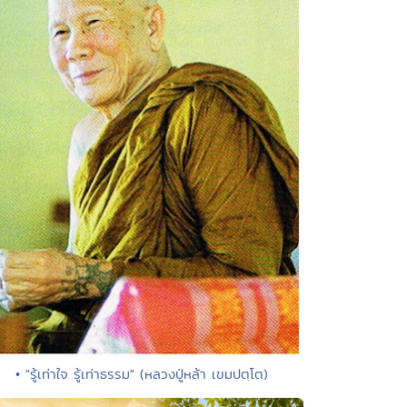
• "รู้เท่าใจ รู้เท่าธรรม" (หลวงปู่หล้า เขมปตฺโต)