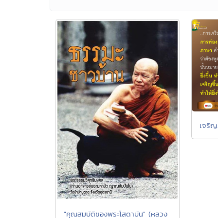
เจริญ
"คุณสมบัติของพระโสดาบัน" (หลวง