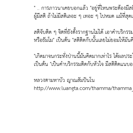
" .. การภาวนาเคยบอกแล้ว
"อยู่ที่ไหนพระต้องมีสต
ผู้มีสติ ถ้าไม่มีสติเลอะ ๆ เทอะ ๆ ไปหมด แม้ที่สุด
สติจับติด ๆ จิตที่ยังตั้งรากฐานไม่ได้ เอาคำบริก
หรือธัมโม"
เป็นต้น
"สติติดกับนั้นเลยไม่ยอมให้มันค
"เกิดมาจนกระทั่งป่านนี้มันคิดมากเท่าไร ได้ผลปร
เป็นต้น
"เป็นคำบริกรรมติดกับหัวใจ มีสติติดแนบอยู
หลวงตามหาบัว ญาณสัมปันโน
http://www.luangta.com/thamma/thamma_t