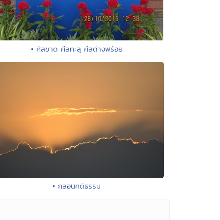
• ศีลขาด ศีลทะลุ ศีลด่างพร้อย
• กลอนคติธรรม