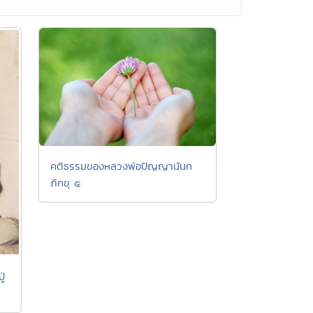
คติธรรมของหลวงพ่อปัญญานันท
ภิกขุ ๕
ู่