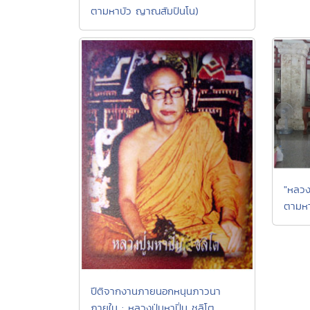
ตามหาบัว ญาณสัมปันโน)
"หลวง
ตามหา
ปีติจากงานภายนอกหนุนภาวนา
ภายใน : หลวงปู่มหาปิ่น ชลิโต