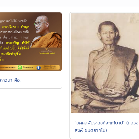
ภาวนา คือ..
"บุคคลผ้ประสงค์จะแก้บาป" (หลวงป
สิงห์ ขันตยาคโม)