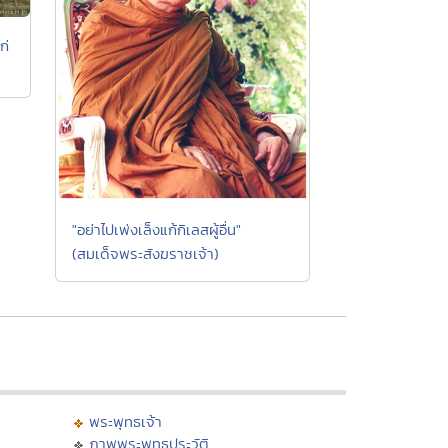
ก่
"อย่าไปเพ่งเล็งแก้กิเลสผู้อื่น"
(สมเด็จพระสังฆราชเจ้า)
พระพุทธเจ้า
ภาพพระพุทธประวัติ