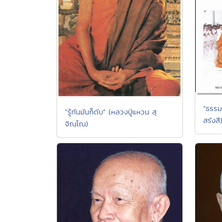
"ธรรมอ
"รู้ทันมันก็ดับ" (หลวงปู่แหวน สุ
สรังสี
จิณฺโณ)