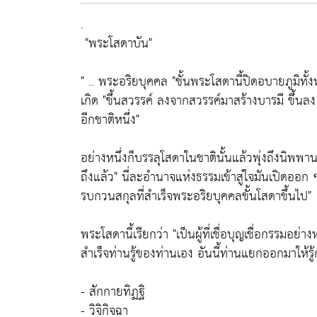
.
"พระโสดาบัน"
" .. พระอริยบุคคล
"ชั้นพระโสดานี้ปิดอบายภูมิทั้
เกิด
"ขึ้นสวรรค์ ลงจากสวรรค์มาสร้างบารมี ขึ้นลง
อีกชาติหนึ่ง"
อย่างหนึ่งก็บรรลุโสดาในชาตินั้นแล้วพุ่งถึงนิพพานอ
ถึงแล้ว"
นี่ละอำนาจแห่งธรรมเข้าสู่ใจมันเปิดออก
รบกวนสกุลที่สำเร็จพระอริยบุคคลขั้นโสดาขึ้นไป"
พระโสดานี้เรียกว่า
"เป็นผู้ที่เชื่อบุญเชื่อกรรมอย
สำเร็จท่านรู้ของท่านเอง อันนี้ท่านแยกออกมาให้รู้
- สักกายทิฏฐิ
- วิจิกิจฉา