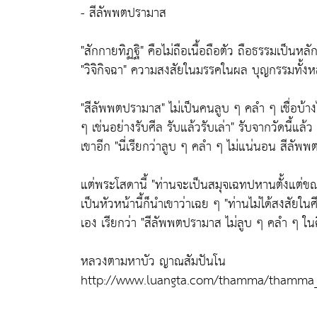
- สีลัพพตปรามาส
"สักกายทิฏฐิ"
คือไม่ถือเนื้อถือตัว ถือธรรมเป็นหล
"วิจิกิจฉา"
ความสงสัยในมรรคในผล บุญกรรมทั้งหล
"สีลัพพตปรามาส"
ไม่เป็นคนลูบ ๆ คลำ ๆ เชื่อบ้าง
ๆ เช่นอย่างรับศีล รับแล้วรับเล่า"
รับจากวัดนี้แล้ว
เขาอีก
"นี่เรียกว่าลูบ ๆ คลำ ๆ ไม่แน่นอน สีลัพ
แต่พระโสดานี้
"ท่านจะเป็นสมุจเฉทปหานตั้งแต่ขณ
เป็นหัวหน้านี้ก็นำเขาว่าเฉย ๆ
"ท่านไม่ได้สงสัยใน
เอง เรียกว่า
"สีลัพพตปรามาส ไม่ลูบ ๆ คลำ ๆ ใ
หลวงตามหาบัว ญาณสัมปันโน
http://www.luangta.com/thamma/thamma_t