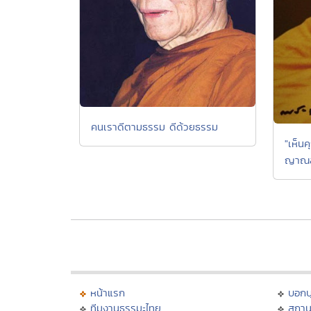
คนเราดีตามธรรม ดีด้วยธรรม
"เห็น
ญาณสั
หน้าแรก
บอก
ทีมงานธรรมะไทย
สถาน