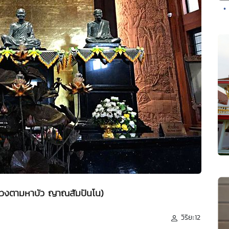
•
ลวงตามหาบัว ญาณสัมปันโน)
วิริยะ12