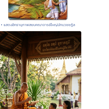
• แสดงอิทธานุภาพสยบคณาจารย์ใหญ่นักบวชชฏิล