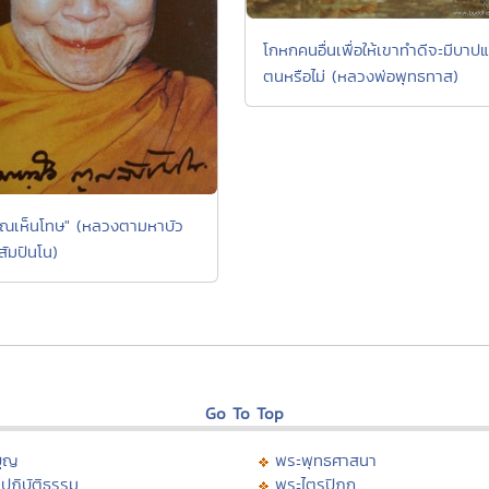
โกหกคนอื่นเพื่อให้เขาทำดีจะมีบาปแ
ตนหรือไม่ (หลวงพ่อพุทธทาส)
คุณเห็นโทษ" (หลวงตามหาบัว
มปันโน)
Go To Top
บุญ
พระพุทธศาสนา
ปฏิบัติธรรม
พระไตรปิฏก