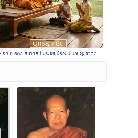
• อตฺโถ อตฺถิ สุชาตสฺมึ ประโยชน์ย่อมมีในคนผู้มีชาติดี