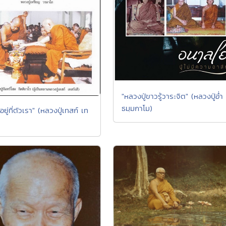
"หลวงปู่ขาวรู้วาระจิต" (หลวงปู่อ่ำ
ธมฺมกาโม)
ยู่ที่ตัวเรา" (หลวงปู่เทสก์ เท
)