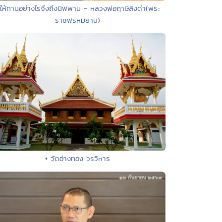
 ให้ทานอย่างไรจึงถึงนิพพาน - หลวงพ่อฤาษีลิงดำ(พระ
ราชพรหมยาน)
• วัดอ่างทอง วรวิหาร