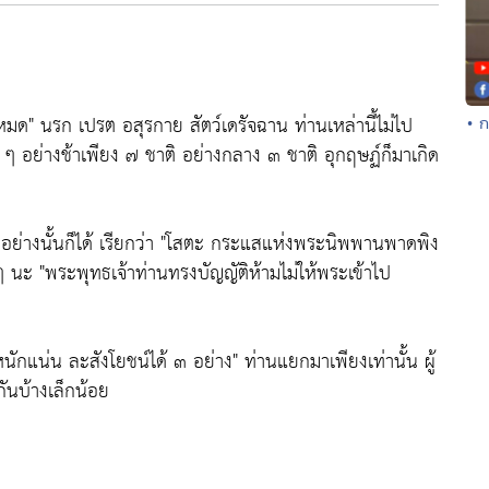
งหมด"
นรก เปรต อสุรกาย สัตว์เดรัจฉาน ท่านเหล่านี้ไม่ไป
• ก
 ๆ อย่างช้าเพียง ๗ ชาติ อย่างกลาง ๓ ชาติ อุกฤษฏ์ก็มาเกิด
ย่างนั้นก็ได้ เรียกว่า
"โสตะ กระแสแห่งพระนิพพานพาดพิง
 ๆ นะ
"พระพุทธเจ้าท่านทรงบัญญัติห้ามไม่ให้พระเข้าไป
่างหนักแน่น ละสังโยชน์ได้ ๓ อย่าง"
ท่านแยกมาเพียงเท่านั้น ผู้
กันบ้างเล็กน้อย