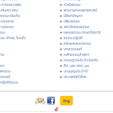
ะจากหลวงพ่อ
หัวข้อธรรม
ะกับเยาวชน
พจนานุกรมพุทธศาสน์
ธรรมะบันเทิง
มิลินทปัญหา
ะบรรยาย
เสียงธรรม
ามธรรมะ
สถานีเพลงธรรมะ
รรมะ
เพลงธรรมะ/ดนตรีสมาธิ
รรม คำคม โดนใจ
ธรรมะปฏิบัติ
ม
คลังแสงแห่งธรรม
บทสวดมนต์
าน
หลักธรรมนำสุขฯ
กรรมฐานประจำวันเกิด
สนา
ฮีต ๑๒ คอง ๑๔
าสกรรม
งานบุญประจำปี
วดมนต์
ประเพณีทั่วไทย
ปฏิบัติธรรม
Eng