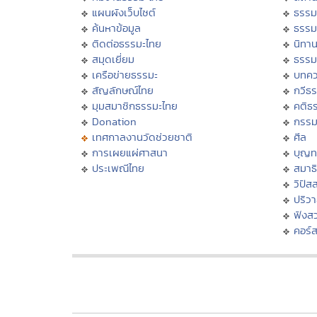
แผนผังเว็บไซต์
ธรรม
ค้นหาข้อมูล
ธรรม
ติดต่อธรรมะไทย
นิทาน
สมุดเยี่ยม
ธรรม
เครือข่ายธรรมะ
บทคว
สัญลักษณ์ไทย
กวีธ
มุมสมาชิกธรรมะไทย
คติธ
Donation
กรร
เทศกาลงานวัดช่วยชาติ
ศีล
การเผยแผ่ศาสนา
บุญท
ประเพณีไทย
สมาธิ
วิปัส
ปริว
ฟังส
คอร์ส