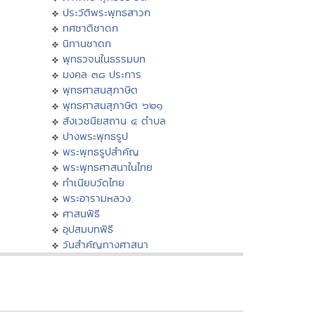
ประวัติพระพุทธสาวก
ทศชาติชาดก
นิทานชาดก
พุทธวจนในธรรมบท
มงคล ๓๘ ประการ
พุทธศาสนสุภาษิต
พุทธศาสนสุภาษิต ๖๒๑
สังเวชนียสถาน ๔ ตำบล
ปางพระพุทธรูป
พระพุทธรูปสำคัญ
พระพุทธศาสนาในไทย
ทำเนียบวัดไทย
พระอารามหลวง
ศาสนพิธี
อุปสมบทพิธี
วันสำคัญทางศาสนา