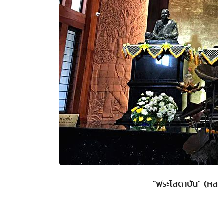
"พระโสดาบัน" (ห