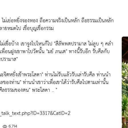
ัก ไม่เย่อหยิ่งจองหอง ถือความจริงเป็นหลัก ถือธรรมเป็นหลัก
ายหมดไป เชื่อบุญเชื่อกรรม
ไม่เชื่อบ้าง เขาจูงไปไหนก็ไป
"สีลัพพตปรามาส ไม่ลูบ ๆ คลำ
 เพื่อนฝูงเขาพาไปวัดนั้น
"มยํ ภนฺเต"
ทางนี้รับอีก รับศีลกับ
พตปรามาส"
ะจิตหยั่งเข้าพระโสดา"
ท่านไม่รับแล้วรับเล่ารับศีล ท่านนำ
ศีลของท่าน"
ท่านนำเขาว่าเพื่อเขาได้ว่ารับศีลไปตามเท่านั้น
นศีลธรรมของตน"
พระโสดา .. "
alk_text.php?ID=3317&CatID=2
6,714