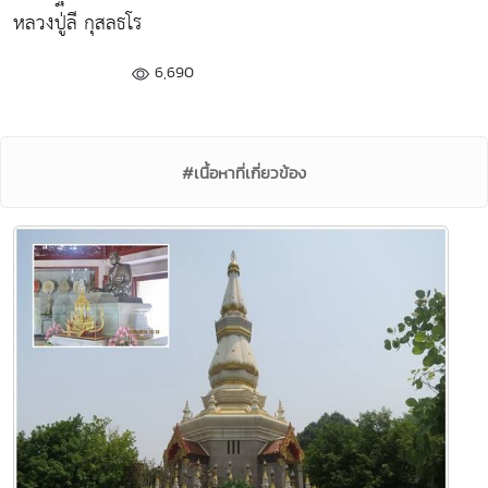
หลวงปู่ลี กุสลธโร
6,690
#เนื้อหาที่เกี่ยวข้อง