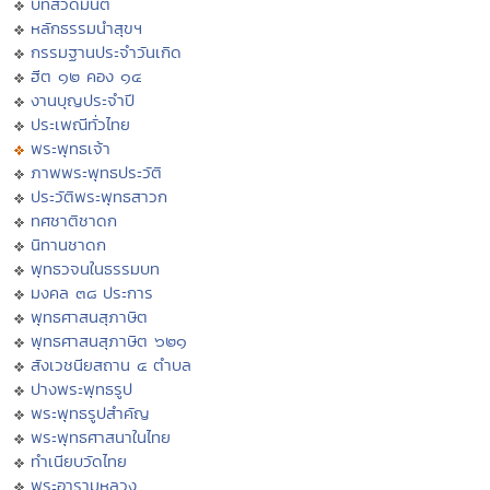
บทสวดมนต์
หลักธรรมนำสุขฯ
กรรมฐานประจำวันเกิด
ฮีต ๑๒ คอง ๑๔
งานบุญประจำปี
ประเพณีทั่วไทย
พระพุทธเจ้า
ภาพพระพุทธประวัติ
ประวัติพระพุทธสาวก
ทศชาติชาดก
นิทานชาดก
พุทธวจนในธรรมบท
มงคล ๓๘ ประการ
พุทธศาสนสุภาษิต
พุทธศาสนสุภาษิต ๖๒๑
สังเวชนียสถาน ๔ ตำบล
ปางพระพุทธรูป
พระพุทธรูปสำคัญ
พระพุทธศาสนาในไทย
ทำเนียบวัดไทย
พระอารามหลวง