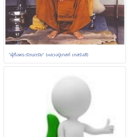
"ผู้ถึงพระรัตนตรัย" (หลวงปู่เทสก์ เทสรังสี)