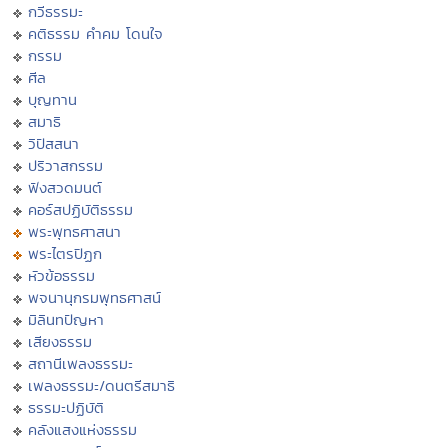
กวีธรรมะ
คติธรรม คำคม โดนใจ
กรรม
ศีล
บุญทาน
สมาธิ
วิปัสสนา
ปริวาสกรรม
ฟังสวดมนต์
คอร์สปฏิบัติธรรม
พระพุทธศาสนา
พระไตรปิฏก
หัวข้อธรรม
พจนานุกรมพุทธศาสน์
มิลินทปัญหา
เสียงธรรม
สถานีเพลงธรรมะ
เพลงธรรมะ/ดนตรีสมาธิ
ธรรมะปฏิบัติ
คลังแสงแห่งธรรม