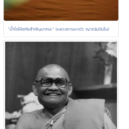
"น้ำใจให้อภัยสำคัญมากนะ" (หลวงตามหาบัว ญาณัมปันโน)