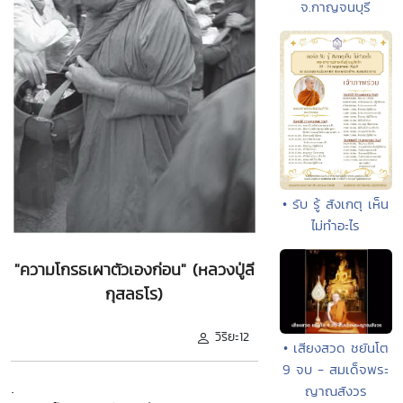
จ.กาญจนบุรี
• รับ รู้ สังเกตุ เห็น
ไม่ทำอะไร
"ความโกรธเผาตัวเองก่อน" (หลวงปู่ลี
กุสลธโร)
วิริยะ12
• เสียงสวด ชยันโต
9 จบ - สมเด็จพระ
.
ญาณสังวร