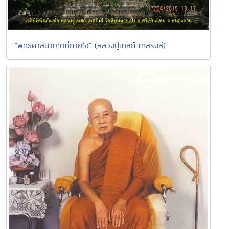
"พุทธศาสนาเกิดที่กายใจ" (หลวงปู่เทสก์ เทสรังสี)