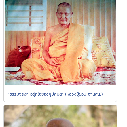
"ธรรมจริงๆ อยู่ที่ใจของผู้ปฎิบัติ" (หลวงปู่ชอบ ฐานสโม)