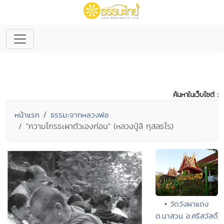
ค้นหาในเว็บไซต์ :
หน้าแรก
ธรรมะจากหลวงพ่อ
"ความโกรธเผาตัวเองก่อน" (หลวงปู่ลี กุสลธโร)
• วัดวังผาแดง
ต.นาสวน อ.ศรีสวัสดิ์