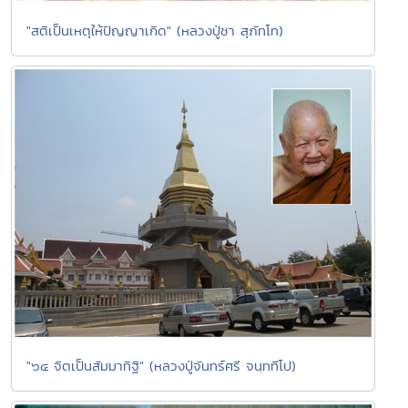
"สติเป็นเหตุให้ปัญญาเกิด" (หลวงปู่ชา สุภัทโท)
"๖๔ จิตเป็นสัมมาทิฐิ" (หลวงปู่จันทร์ศรี จนฺททีโป)