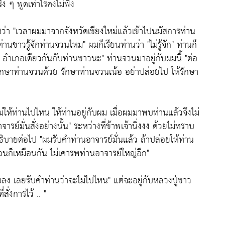
ง ๆ พูดเท่าไรคงไม่ฟัง
งว่า
"เวลาผมมาจากจังหวัดเชียงใหม่แล้วเข้าไปนมัสการท่าน
ท่านขาวรู้จักท่านจวนไหม"
ผมก็เรียนท่านว่า
"ไม่รู้จัก"
ท่านก็
 อำเภอเดียวกันกับท่านขาวนะ"
ท่านจวนมาอยู่กับผมนี้
"ต่อ
กษาท่านจวนด้วย รักษาท่านจวนเน้อ อย่าปล่อยไป ให้รักษา
่ให้ท่านไปไหน ให้ท่านอยู่กับผม เมื่อผมมาพบท่านแล้วจึงไม่
ารย์มั่นสั่งอย่างนั้น"
ระหว่างที่ข้าพเจ้านิ่งงง ด้วยไม่ทราบ
็อธิบายต่อไป
"ผมรับคำท่านอาจารย์มั่นแล้ว ถ้าปล่อยให้ท่าน
วนก็เหมือนกัน ไม่เคารพท่านอาจารย์ใหญ่อีก"
บลง เลยรับคำท่านว่าจะไม่ไปไหน"
แต่จะอยู่กับหลวงปู่ขาว
่งการไว้ .. "