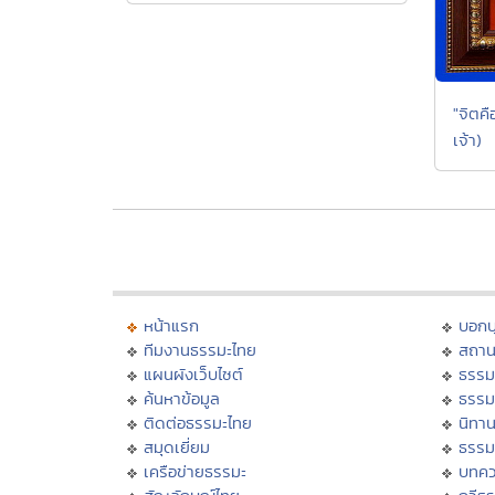
"จิตคื
เจ้า)
หน้าแรก
บอก
ทีมงานธรรมะไทย
สถาน
แผนผังเว็บไซต์
ธรรม
ค้นหาข้อมูล
ธรรม
ติดต่อธรรมะไทย
นิทาน
สมุดเยี่ยม
ธรรม
เครือข่ายธรรมะ
บทคว