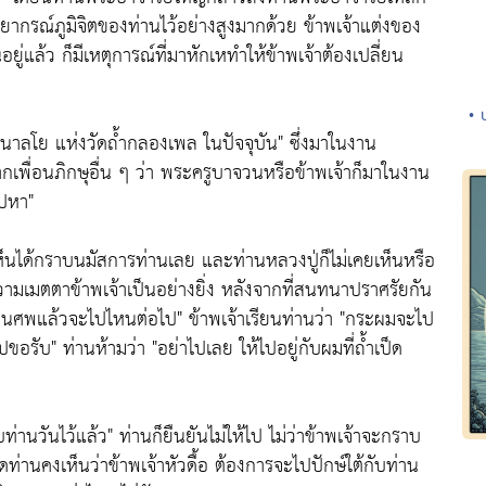
รณ์ภูมิจิตของท่านไว้อย่างสูงมากด้วย ข้าพเจ้าแต่งของ
ยู่แล้ว ก็มีเหตุการณ์ที่มาหักเหทำให้ข้าพเจ้าต้องเปลี่ยน
• 
าลโย แห่งวัดถ้ำกลองเพล ในปัจจุบัน"
ซึ่งมาในงาน
พื่อนภิกษุอื่น ๆ ว่า พระครูบาจวนหรือข้าพเจ้าก็มาในงาน
ไปหา"
้เห็นได้กราบนมัสการท่านเลย และท่านหลวงปู่ก็ไม่เคยเห็นหรือ
ความเมตตาข้าพเจ้าเป็นอย่างยิ่ง หลังจากที่สนทนาปราศรัยกัน
จงานศพแล้วจะไปไหนต่อไป"
ข้าพเจ้าเรียนท่านว่า
"กระผมจะไป
ไปขอรับ"
ท่านห้ามว่า
"อย่าไปเลย ให้ไปอยู่กับผมที่ถ้ำเป็ด
ท่านวันไว้แล้ว"
ท่านก็ยืนยันไม่ให้ไป ไม่ว่าข้าพเจ้าจะกราบ
สุดท่านคงเห็นว่าข้าพเจ้าหัวดื้อ ต้องการจะไปปักษ์ใต้กับท่าน