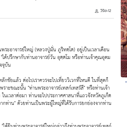
วิริยะ12
ระอาจารย์ใหญ่ (หลวงปู่มั่น ภูริทตฺโต) อยู่เป็นเวลาเดือน
ว
"ได้ปรึกษากับท่านอาจารย์วัน อุตฺตโม หรือท่านเจ้าคุณอุดม
จจุบัน
ักชัยแล้ว ต่อไปเราควรจะไปเที่ยววิเวกที่ไหนดี ในที่สุดก็
พราะขณะนั้น
"ท่านพระอาจารย์เทสก์เทสฺรํสี"
หรือท่านเจ้า
้ง ในเวลาต่อมา ท่านจะไปประกาศศาสนาที่แถวจังหวัดภูเก็ต
ากท่าน"
ด้วยท่านเป็นพระผู้ใหญ่ที่ได้รับการยกย่องจากท่าน
๔
"ได้ยินท่านพระอาจารย์ใหญ่กล่าวถึงท่านพระอาจารย์เทสก์