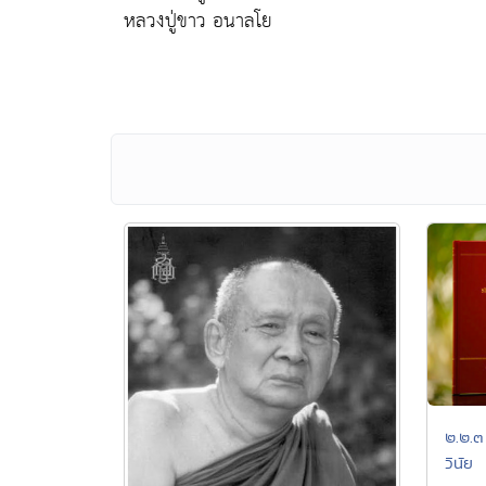
หลวงปู่ขาว อนาลโย
๒.๒.๓
วินัย