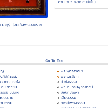
ตามหาบัว ญาณสัมปันโน)
อ ธาตุรู้" (สมเด็จพระสังฆราช
Go To Top
บุญ
พระพุทธศาสนา
ปฏิบัติธรรม
พระไตรปิฏก
ะจากหลวงพ่อ
หัวข้อธรรม
ะกับเยาวชน
พจนานุกรมพุทธศาสน์
ธรรมะบันเทิง
มิลินทปัญหา
ะบรรยาย
เสียงธรรม
ามธรรมะ
สถานีเพลงธรรมะ