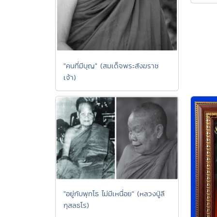
"คนที่มีบุญ" (สมเด็จพระสังฆราช
เจ้า)
"อยู่กับพุทโธ ไม่มีเหนื่อย" (หลวงปู่ลี
กุสลธโร)