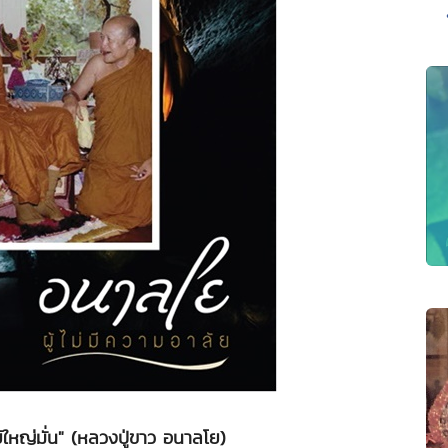
์ใหญ่มั่น" (หลวงปู่ขาว อนาลโย)