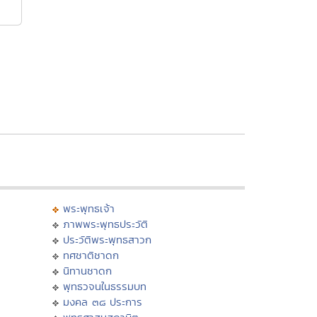
พระพุทธเจ้า
ภาพพระพุทธประวัติ
ประวัติพระพุทธสาวก
ทศชาติชาดก
นิทานชาดก
พุทธวจนในธรรมบท
มงคล ๓๘ ประการ