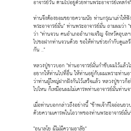
อาจารย์วัน ตามไปอยู่ด้วยท่านพระอาจารย์เทสก์จริ
ท่านจึงต้องยอมขยายความนัย ท่านกรุณาเล่าให้ฟั
พระอาจารย์มั่น"
ท่านพระอาจารย์มั่น ถามผมว่า
"
ว่า
"ท่านจวน คนอำเภออำนาจเจริญ จังหวัดอุบลฯ
ไปขอฝากท่านจวนด้วย ขอให้ท่านช่วยกำกับดูแลรั
กัน .."
หลวงปู่ขาวบอก
"ท่านอาจารย์มั่นกำชับผมไว้แล้วไม
อยากให้ท่านไปที่อื่น ให้ท่านอยู่กับผมเพราะท่านอาจ
ว่าท่านผู้ใหญ่ฝากฝังกันไว้เสร็จแล้ว หลวงปู่ขาวก
ไปไหน ก็เหมือนผมไม่เคารพท่านอาจารย์มั่นท่านจ
เมื่อท่านบอกกล่าวถึงอย่างนี้
"ข้าพเจ้าก็ใจอ่อนยว
ด้วยความเคารพในโอวาทของท่านพระอาจารย์มั่นที่สั
"อนาลโย ผู้ไม่มีความอาลัย"