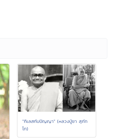
"กิเลสกับปัญญา" (หลวงปู่ชา สุภัท
โท)