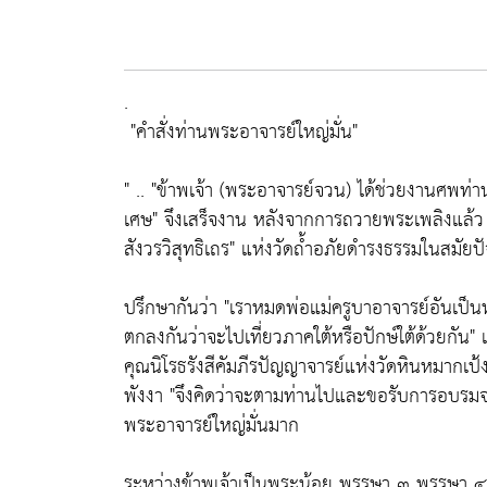
.
"คำสั่งท่านพระอาจารย์ใหญ่มั่น"
" ..
"ข้าพเจ้า (พระอาจารย์จวน) ได้ช่วยงานศพท่านพ
เศษ"
จึงเสร็จงาน หลังจากการถวายพระเพลิงแล้
สังวรวิสุทธิเถร"
แห่งวัดถ้ำอภัยดำรงธรรมในสมัยปั
ปรึกษากันว่า
"เราหมดพ่อแม่ครูบาอาจารย์อันเป็นหล
ตกลงกันว่าจะไปเที่ยวภาคใต้หรือปักษ์ใต้ด้วยกัน"
เ
คุณนิโรธรังสีคัมภีรปัญญาจารย์แห่งวัดหินหมากเป
พังงา
"จึงคิดว่าจะตามท่านไปและขอรับการอบรมจ
พระอาจารย์ใหญ่มั่นมาก
ระหว่างข้าพเจ้าเป็นพระน้อย พรรษา ๓ พรรษา 