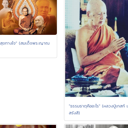
สุขทางใจ" (สมเด็จพระญาณ
"ธรรมธาตุคืออะไร" (หลวงปู่เทสก์ 
สรังสี)