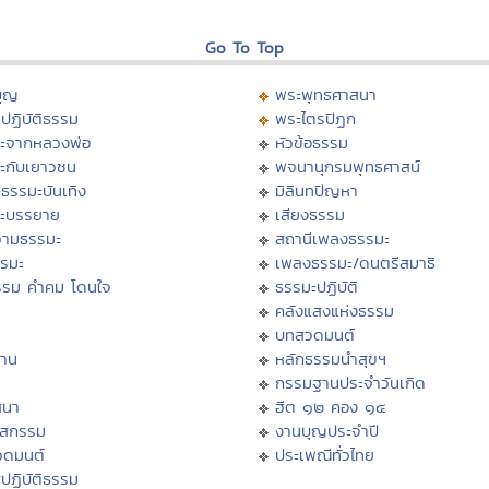
Go To Top
บุญ
พระพุทธศาสนา
ปฏิบัติธรรม
พระไตรปิฏก
ะจากหลวงพ่อ
หัวข้อธรรม
ะกับเยาวชน
พจนานุกรมพุทธศาสน์
ธรรมะบันเทิง
มิลินทปัญหา
ะบรรยาย
เสียงธรรม
ามธรรมะ
สถานีเพลงธรรมะ
รรมะ
เพลงธรรมะ/ดนตรีสมาธิ
รรม คำคม โดนใจ
ธรรมะปฏิบัติ
ม
คลังแสงแห่งธรรม
บทสวดมนต์
าน
หลักธรรมนำสุขฯ
กรรมฐานประจำวันเกิด
สนา
ฮีต ๑๒ คอง ๑๔
าสกรรม
งานบุญประจำปี
วดมนต์
ประเพณีทั่วไทย
ปฏิบัติธรรม