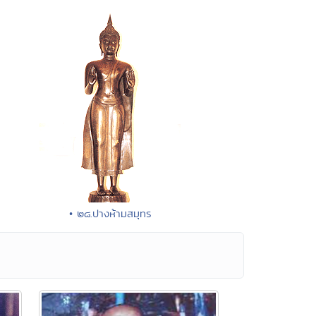
• ๒๘.ปางห้ามสมุทร