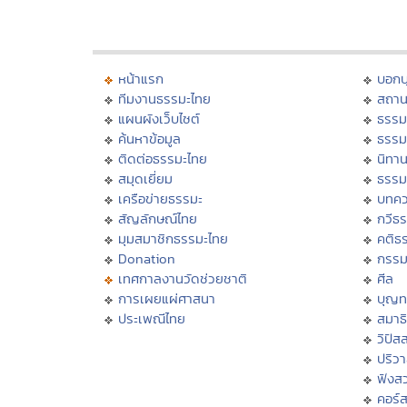
หน้าแรก
บอก
ทีมงานธรรมะไทย
สถาน
แผนผังเว็บไซต์
ธรรม
ค้นหาข้อมูล
ธรรม
ติดต่อธรรมะไทย
นิทาน
สมุดเยี่ยม
ธรรม
เครือข่ายธรรมะ
บทคว
สัญลักษณ์ไทย
กวีธ
มุมสมาชิกธรรมะไทย
คติธ
Donation
กรร
เทศกาลงานวัดช่วยชาติ
ศีล
การเผยแผ่ศาสนา
บุญท
ประเพณีไทย
สมาธิ
วิปัส
ปริว
ฟังส
คอร์ส