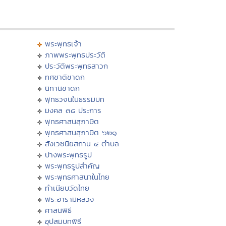
พระพุทธเจ้า
ภาพพระพุทธประวัติ
ประวัติพระพุทธสาวก
ทศชาติชาดก
นิทานชาดก
พุทธวจนในธรรมบท
มงคล ๓๘ ประการ
พุทธศาสนสุภาษิต
พุทธศาสนสุภาษิต ๖๒๑
สังเวชนียสถาน ๔ ตำบล
ปางพระพุทธรูป
พระพุทธรูปสำคัญ
พระพุทธศาสนาในไทย
ทำเนียบวัดไทย
พระอารามหลวง
ศาสนพิธี
อุปสมบทพิธี