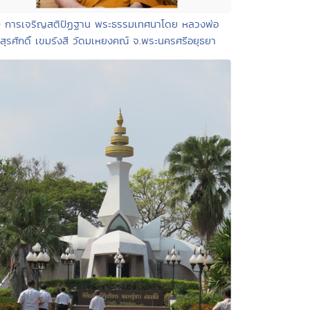
• การเจริญสติปัฏฐาน พระธรรมเทศนาโดย หลวงพ่อ
สุรศักดิ์ เขมรังสี วัดมเหยงคณ์ จ.พระนครศรีอยุธยา