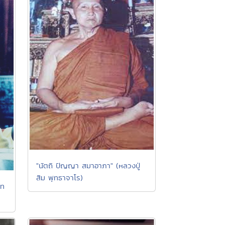
"นัตถิ ปัญญา สมาอาภา" (หลวงปู่
สิม พุทธาจาโร)
เท