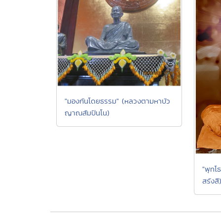
"มองกันโดยธรรม" (หลวงตามหาบัว
ญาณสัมปันโน)
"พุทโธ
สรังสี