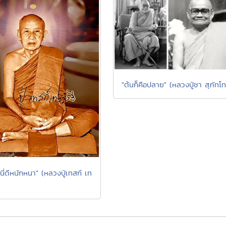
"ต้นก็คือปลาย" (หลวงปู่ชา สุภัทโท
นี่ดีหนักหนา" (หลวงปู่เทสก์ เท
)