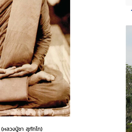
(หลวงปู่ชา สุภัทโท)