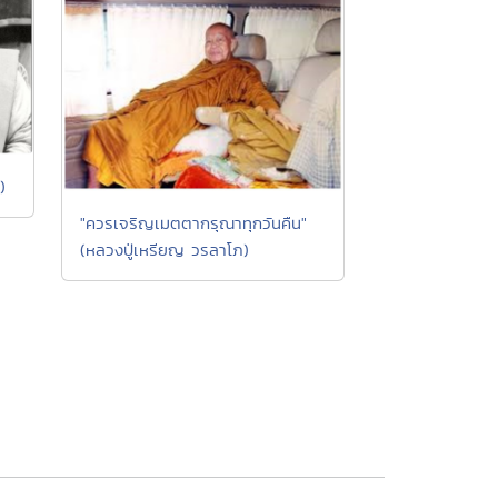
)
"ควรเจริญเมตตากรุณาทุกวันคืน"
(หลวงปู่เหรียญ วรลาโภ)