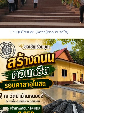
• "มนุษย์สมบัติ" (หลวงปู่ขาว อนาลโย)