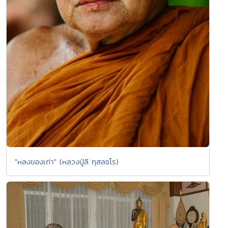
"หลงของเก่า" (หลวงปู่ลี กุสลธโร)