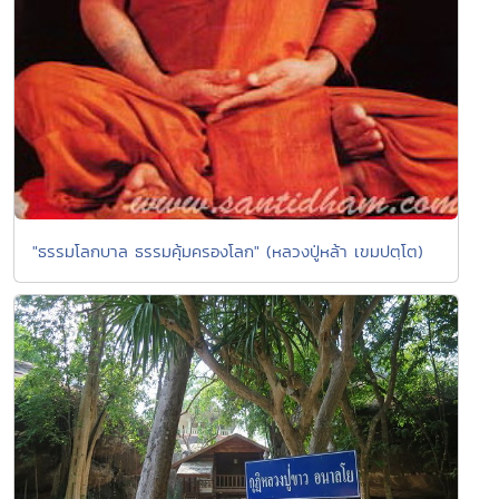
"ธรรมโลกบาล ธรรมคุ้มครองโลก" (หลวงปู่หล้า เขมปตฺโต)