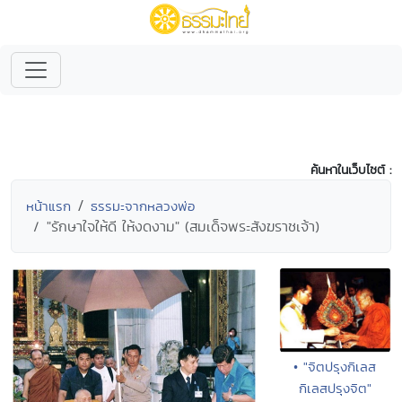
ค้นหาในเว็บไซต์ :
หน้าแรก
ธรรมะจากหลวงพ่อ
"รักษาใจให้ดี ให้งดงาม" (สมเด็จพระสังฆราชเจ้า)
• "จิตปรุงกิเลส
กิเลสปรุงจิต"