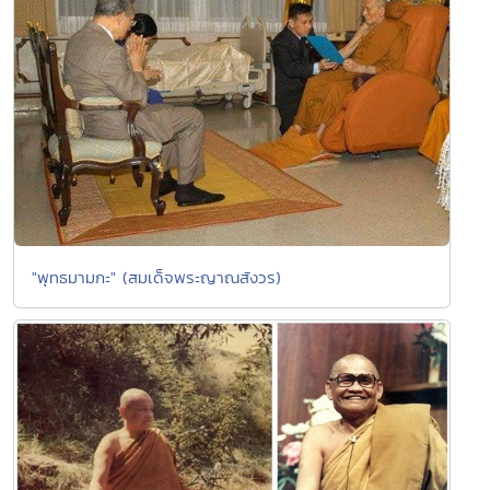
"พุทธมามกะ" (สมเด็จพระญาณสังวร)