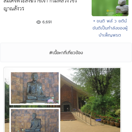
สมเด็จพระสังฆราชเจ้า กรมหลวงวชิร
ญาณสังวร
• ขนฺติ พลํ ว ยตีนํ
6,691
ขันติเป็นกำลังของผู้
บำเพ็ญพรต
#เนื้อหาที่เกี่ยวข้อง