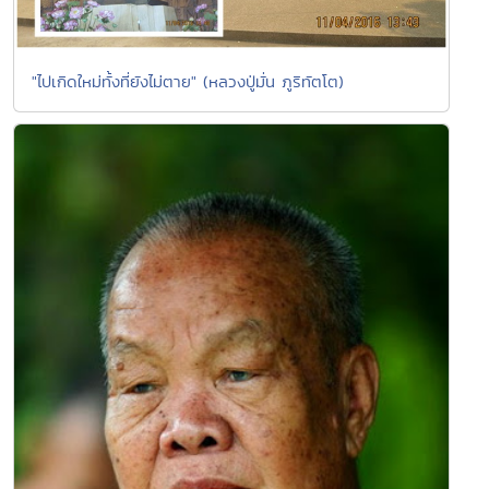
"ไปเกิดใหม่ทั้งที่ยังไม่ตาย" (หลวงปู่มั่น ภูริทัตโต)