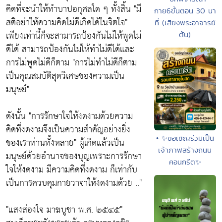
คิดที่จะนำให้ทำบาปอกุศลใด ๆ ทั้งสิ้น
"มี
กาย6ขั้นตอน 30 นา
สติอย่าให้ความคิดไม่ดีเกิดได้ในจิตใจ"
ที่ (เสียงพระอาจารย์
เพียงเท่านี้ก็จะสามารถป้องกันไม่ให้พูดไม่
ต้น)
ดีได้ สามารถป้องกันไม่ให้ทำไม่ดีได้และ
การไม่พูดไม่ดีก็ตาม
"การไม่ทำไม่ดีก็ตาม
เป็นคุณสมบัติสุดวิเศษของความเป็น
มนุษย์"
ดังนั้น
"การรักษาใจให้งดงามด้วยความ
คิดที่งดงามจึงเป็นความสำคัญอย่างยิ่ง
• ✨ขอเชิญร่วมเป็น
ของเราท่านทั้งหลาย"
ผู้เกิดแล้วเป็น
เจ้าภาพสร้างถนน
มนุษย์ด้วยอำนาจของบุญเพราะการรักษา
คอนกรีต✨
ใจให้งดงาม มีความคิดที่งดงาม ก็เท่ากับ
เป็นการควบคุมกายวาจาให้งดงามด้วย .."
"แสงส่องใจ มาฆบูชา พ.ศ. ๒๕๔๕"