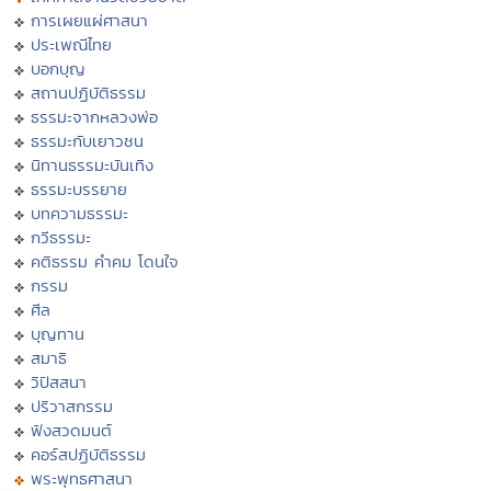
การเผยแผ่ศาสนา
ประเพณีไทย
บอกบุญ
สถานปฏิบัติธรรม
ธรรมะจากหลวงพ่อ
ธรรมะกับเยาวชน
นิทานธรรมะบันเทิง
ธรรมะบรรยาย
บทความธรรมะ
กวีธรรมะ
คติธรรม คำคม โดนใจ
กรรม
ศีล
บุญทาน
สมาธิ
วิปัสสนา
ปริวาสกรรม
ฟังสวดมนต์
คอร์สปฏิบัติธรรม
พระพุทธศาสนา