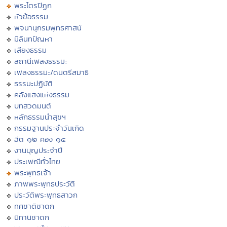
พระไตรปิฏก
หัวข้อธรรม
พจนานุกรมพุทธศาสน์
มิลินทปัญหา
เสียงธรรม
สถานีเพลงธรรมะ
เพลงธรรมะ/ดนตรีสมาธิ
ธรรมะปฏิบัติ
คลังแสงแห่งธรรม
บทสวดมนต์
หลักธรรมนำสุขฯ
กรรมฐานประจำวันเกิด
ฮีต ๑๒ คอง ๑๔
งานบุญประจำปี
ประเพณีทั่วไทย
พระพุทธเจ้า
ภาพพระพุทธประวัติ
ประวัติพระพุทธสาวก
ทศชาติชาดก
นิทานชาดก