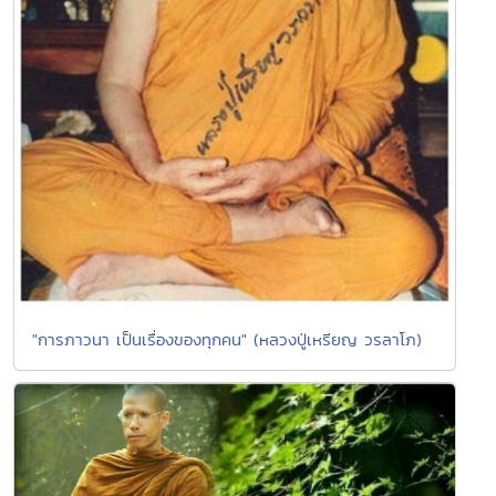
"การภาวนา เป็นเรื่องของทุกคน" (หลวงปู่เหรียญ วรลาโภ)