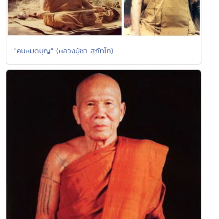
"คนหมดบุญ" (หลวงปู่ชา สุภัทโท)