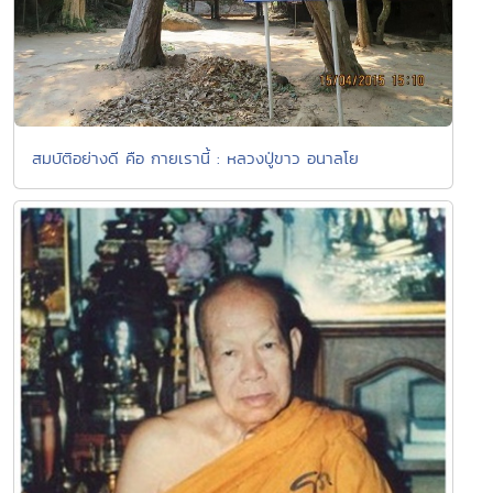
สมบัติอย่างดี คือ กายเรานี้ : หลวงปู่ขาว อนาลโย