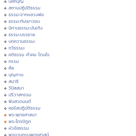
บอกบุญ
สถานปฏิบัติธรรม
ธรรมะจากหลวงพ่อ
ธรรมะกับเยาวชน
นิทานธรรมะบันเทิง
ธรรมะบรรยาย
บทความธรรมะ
กวีธรรมะ
คติธรรม คำคม โดนใจ
กรรม
ศีล
บุญทาน
สมาธิ
วิปัสสนา
ปริวาสกรรม
ฟังสวดมนต์
คอร์สปฏิบัติธรรม
พระพุทธศาสนา
พระไตรปิฏก
หัวข้อธรรม
พจนานุกรมพุทธศาสน์