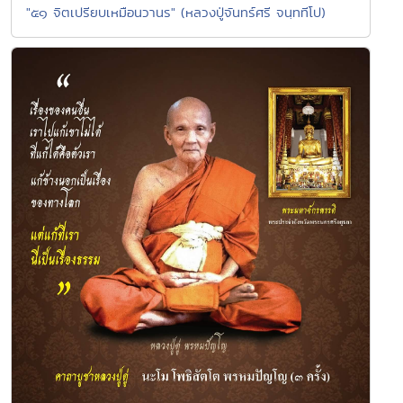
"๕๑ จิตเปรียบเหมือนวานร" (หลวงปู่จันทร์ศรี จนฺททีโป)