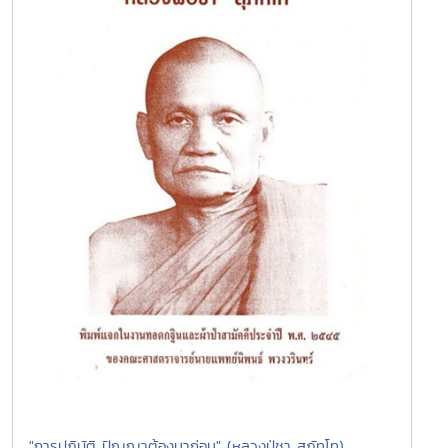
"การปฏิบัติ ปัญญาต้องมาก่อน" (หลวงปู่ชา สุภัทโท)