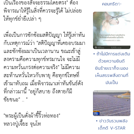
เป็นเรื่องของสัจจะธรรมโดยตรง"
ต้อง
คอนกรีต✨
พิจารณาให้รู้ในสิ่งที่ควรจะรู้ได้ ไม่ปล่อย
ให้ทุกข์ย่ำยีเปล่า ๆ
เพื่อเป็นการซักซ้อมสติปัญญา ให้รู้เท่าทัน
กับเหตุการณ์ว่า
"สติปัญญาที่เคยอบรมมา
และซักซ้อมมาเป็นเวลานาน ขณะเข้าสู่
• ถ้าไม่มีการแต่งเติม
สงครามคือความทุกข์ทรมานใจ จะไม่มี
ด้วยความยินดี
ความหวั่นเกรงต่อความจริง"
ไม่มีความ
ยินร้ายเราก็จะมอง
สะท้านหวั่นไหวกับพายุ คือทุกข์โทษที่
เห็นสรรพสิ่งตามที่
เข้ามาทับถม เมื่อพิจารณาเท่าทันขันธ์ดัง
มันเป็น
ที่กล่าวมานี้
"อยู่ก็สบาย ถึงตายก็มี
ชัยชนะ"
.. "
"พระผู้เป็นดั่งผ้าขี้ริ้วห่อทอง"
• ข่าววันรวมพลัง
หลวงปู่เจี๊ยะ จุนโท
เด็กดี V-STAR