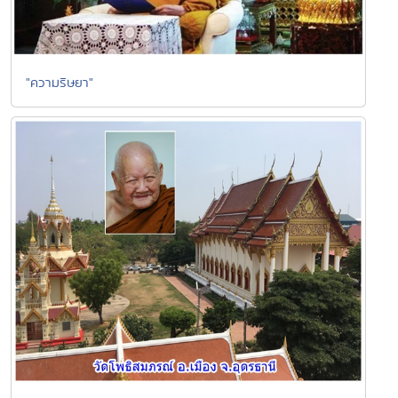
"ความริษยา"