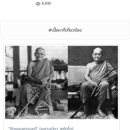
6,691
#เนื้อหาที่เกี่ยวข้อง
"จิตหลงอารมณ์" (หลวงปู่ชา สุภัทโท)