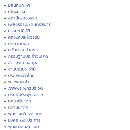
มิลินทปัญหา
เสียงธรรม
สถานีเพลงธรรมะ
เพลงธรรมะ/ดนตรีสมาธิ
ธรรมะปฏิบัติ
คลังแสงแห่งธรรม
บทสวดมนต์
หลักธรรมนำสุขฯ
กรรมฐานประจำวันเกิด
ฮีต ๑๒ คอง ๑๔
งานบุญประจำปี
ประเพณีทั่วไทย
พระพุทธเจ้า
ภาพพระพุทธประวัติ
ประวัติพระพุทธสาวก
ทศชาติชาดก
นิทานชาดก
พุทธวจนในธรรมบท
มงคล ๓๘ ประการ
พุทธศาสนสุภาษิต