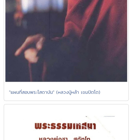
"แผนที่สอบพระโสดาบัน" (หลวงปู่หล้า เขมปัตโต)