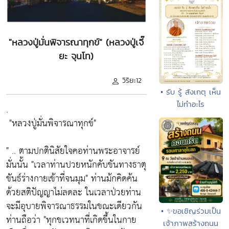
"หลวงปู่มั่นพิจารณาทุกข์" (หลวงปู่เจี๊
ยะ จุนโท)
วิริยะ12
• รับ รู้ สังเกตุ เห็น
ไม่ทำอะไร
.
"หลวงปู่มั่นพิจารณาทุกข์"
" .. ตามปกตินิสัยใจคอท่านพระอาจารย์
มั่นนั้น
"เวลาท่านปวยหนักคับขันทางธาตุ
ขันธ์ร่างกายเข้าที่จนมุม"
ท่านม้กคิดค้น
ด้วยสติปัญญาไม่ลดละ ในเวลาป่วยท่าน
จะมีอุบายพิจารณาธรรมในขณะเดียวกัน
• ✨ขอเชิญร่วมเป็น
ท่านถือว่า
"ทุกขเวทนาที่เกิดขึ้นในกาย
เจ้าภาพสร้างถนน