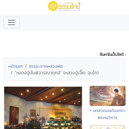
ค้นหาในเว็บไซต์ :
หน้าแรก
ธรรมะจากหลวงพ่อ
"หลวงปู่มั่นพิจารณาทุกข์" (หลวงปู่เจี๊ยะ จุนโท)
• บทสวดมนต์เมตตา
พรหมวิหาร