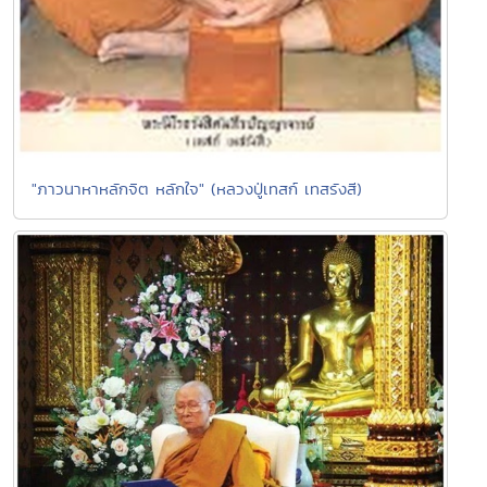
"ภาวนาหาหลักจิต หลักใจ" (หลวงปู่เทสก์ เทสรังสี)