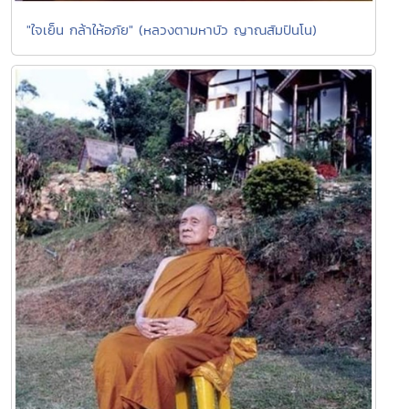
"ใจเย็น กล้าให้อภัย" (หลวงตามหาบัว ญาณสัมปันโน)