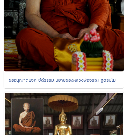
ขออนุญาตแจก ซีดีธรรมะนิยายของหลวงพ่อจรัญ ฐิตธัมโม