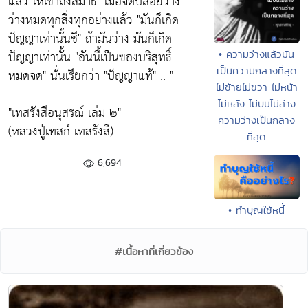
แล้ว ให้เข้าถึงสมาธิ"
เมื่อจิตปล่อยวาง
ว่างหมดทุกสิ่งทุกอย่างแล้ว
"มันก็เกิด
ปัญญาเท่านั้นซี"
ถ้ามันว่าง มันก็เกิด
ปัญญาเท่านั้น
"อันนี้เป็นของบริสุทธิ์
• ความว่างแล้วมัน
เป็นความกลางที่สุด
หมดจด"
นั่นเรียกว่า
"ปัญญาแท้"
.. "
ไม่ซ้ายไม่ขวา ไม่หน้า
ไม่หลัง ไม่บนไม่ล่าง
"เทสรังสีอนุสรณ์ เล่ม ๒"
ความว่างเป็นกลาง
(หลวงปู่เทสก์ เทสรังสี)
ที่สุด
6,694
• ทำบุญใช้หนี้
#เนื้อหาที่เกี่ยวข้อง