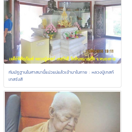
กัมมัฏฐานในศาสนานี้แน่วแน่แล้วเข้ามาในกาย : หลวงปู่เทสก์
เทสรังสี