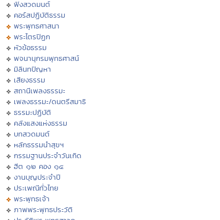
ฟังสวดมนต์
คอร์สปฏิบัติธรรม
พระพุทธศาสนา
พระไตรปิฏก
หัวข้อธรรม
พจนานุกรมพุทธศาสน์
มิลินทปัญหา
เสียงธรรม
สถานีเพลงธรรมะ
เพลงธรรมะ/ดนตรีสมาธิ
ธรรมะปฏิบัติ
คลังแสงแห่งธรรม
บทสวดมนต์
หลักธรรมนำสุขฯ
กรรมฐานประจำวันเกิด
ฮีต ๑๒ คอง ๑๔
งานบุญประจำปี
ประเพณีทั่วไทย
พระพุทธเจ้า
ภาพพระพุทธประวัติ