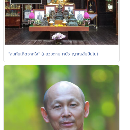
"สมุทัยเกิดจากใจ" (หลวงตามหาบัว ญาณสัมปันโน)