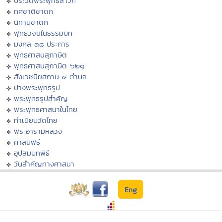
ประวัติพระพุทธสาวก
ทศชาติชาดก
นิทานชาดก
พุทธวจนในธรรมบท
มงคล ๓๘ ประการ
พุทธศาสนสุภาษิต
พุทธศาสนสุภาษิต ๖๒๑
สังเวชนียสถาน ๔ ตำบล
ปางพระพุทธรูป
พระพุทธรูปสำคัญ
พระพุทธศาสนาในไทย
ทำเนียบวัดไทย
พระอารามหลวง
ศาสนพิธี
อุปสมบทพิธี
วันสำคัญทางศาสนา
Eng