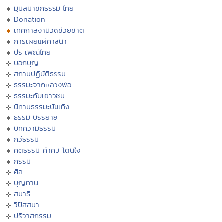
มุมสมาชิกธรรมะไทย
Donation
เทศกาลงานวัดช่วยชาติ
การเผยแผ่ศาสนา
ประเพณีไทย
บอกบุญ
สถานปฏิบัติธรรม
ธรรมะจากหลวงพ่อ
ธรรมะกับเยาวชน
นิทานธรรมะบันเทิง
ธรรมะบรรยาย
บทความธรรมะ
กวีธรรมะ
คติธรรม คำคม โดนใจ
กรรม
ศีล
บุญทาน
สมาธิ
วิปัสสนา
ปริวาสกรรม