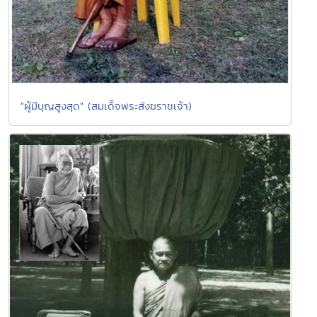
"ผู้มีบุญสูงสุด" (สมเด็จพระสังฆราชเจ้า)