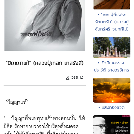
• "๒๒ ผู้ถึงพระ
รัตนตรัย" (หลวงปู่
จันทร์ศรี จนฺททีโป)
"ปัญญาแท้" (หลวงปู่เทสก์ เทสรังสี)
• วัดนิเวศธรรม
ประวัติ ราชวรวิหาร
วิริยะ12
.
"ปัญญาแท้"
• แสงทองชีวิต
" .. ปัญญาที่พระพุทธเจ้าทรงสอนนั่น
"ให้
มีศีล รักษากายวาจาให้บริสุทธิ์หมดจด