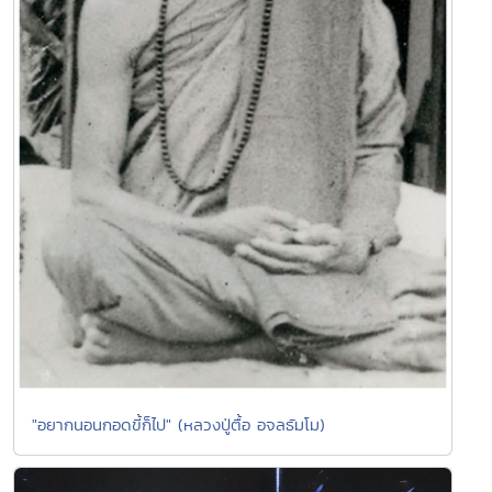
"อยากนอนกอดขี้ก็ไป" (หลวงปู่ตื้อ อจลธัมโม)