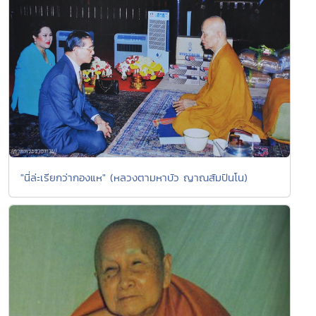
"นี่ล่ะเรียกว่ากองแห" (หลวงตามหาบัว ญาณสัมปันโน)