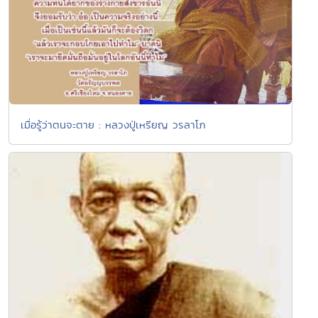
เมื่อรู้ว่าตนจะตาย : หลวงปู่เหรียญ วรลาโภ