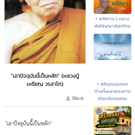
• อภัยทาน | หลวง
พ่อปัญญานันทภิกขุ
"เอาปัจจุบันนี้เป็นหลัก" (หลวงปู่
เหรียญ วรลาโภ)
• สจิตฺตมนุรกฺขถ
ท่านทั้งหลายจงตาม
วิริยะ12
รักษาจิตของตน
.
"เอาปัจจุบันนี้เป็นหลัก"