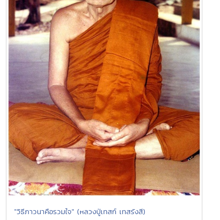
"วิธีภาวนาคือรวมใจ" (หลวงปู่เทสก์ เทสรังสี)