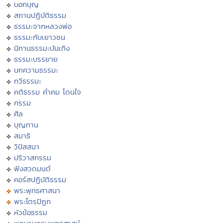
บอกบุญ
สถานปฏิบัติธรรม
ธรรมะจากหลวงพ่อ
ธรรมะกับเยาวชน
นิทานธรรมะบันเทิง
ธรรมะบรรยาย
บทความธรรมะ
กวีธรรมะ
คติธรรม คำคม โดนใจ
กรรม
ศีล
บุญทาน
สมาธิ
วิปัสสนา
ปริวาสกรรม
ฟังสวดมนต์
คอร์สปฏิบัติธรรม
พระพุทธศาสนา
พระไตรปิฏก
หัวข้อธรรม