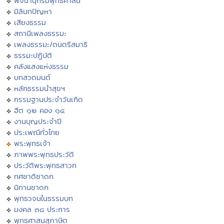
พจนานุกรมพุทธศาสน์
มิลินทปัญหา
เสียงธรรม
สถานีเพลงธรรมะ
เพลงธรรมะ/ดนตรีสมาธิ
ธรรมะปฏิบัติ
คลังแสงแห่งธรรม
บทสวดมนต์
หลักธรรมนำสุขฯ
กรรมฐานประจำวันเกิด
ฮีต ๑๒ คอง ๑๔
งานบุญประจำปี
ประเพณีทั่วไทย
พระพุทธเจ้า
ภาพพระพุทธประวัติ
ประวัติพระพุทธสาวก
ทศชาติชาดก
นิทานชาดก
พุทธวจนในธรรมบท
มงคล ๓๘ ประการ
พุทธศาสนสุภาษิต