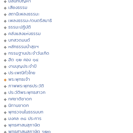
มิลินทปัญหา
เสียงธรรม
สถานีเพลงธรรมะ
เพลงธรรมะ/ดนตรีสมาธิ
ธรรมะปฏิบัติ
คลังแสงแห่งธรรม
บทสวดมนต์
หลักธรรมนำสุขฯ
กรรมฐานประจำวันเกิด
ฮีต ๑๒ คอง ๑๔
งานบุญประจำปี
ประเพณีทั่วไทย
พระพุทธเจ้า
ภาพพระพุทธประวัติ
ประวัติพระพุทธสาวก
ทศชาติชาดก
นิทานชาดก
พุทธวจนในธรรมบท
มงคล ๓๘ ประการ
พุทธศาสนสุภาษิต
พุทธศาสนสุภาษิต ๖๒๑