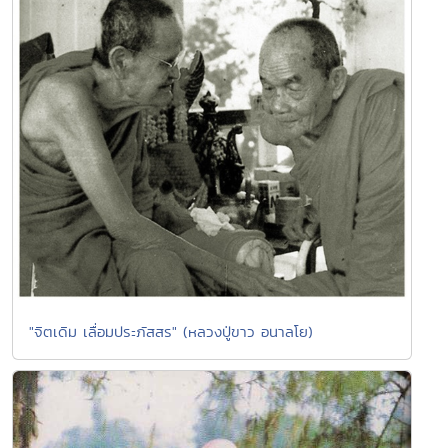
"จิตเดิม เลื่อมประภัสสร" (หลวงปู่ขาว อนาลโย)