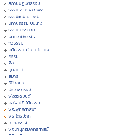
สถานปฏิบัติธรรม
ธรรมะจากหลวงพ่อ
ธรรมะกับเยาวชน
นิทานธรรมะบันเทิง
ธรรมะบรรยาย
บทความธรรมะ
กวีธรรมะ
คติธรรม คำคม โดนใจ
กรรม
ศีล
บุญทาน
สมาธิ
วิปัสสนา
ปริวาสกรรม
ฟังสวดมนต์
คอร์สปฏิบัติธรรม
พระพุทธศาสนา
พระไตรปิฏก
หัวข้อธรรม
พจนานุกรมพุทธศาสน์