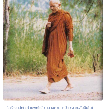
"สร้างหลักใจด้วยพุทโธ" (หลวงตามหาบัว ญาณสัมปันโน)