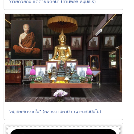
"ตายด้วยกัน แต่ตายผิดกัน" (ท่านพ่อลี ธมฺมธโร)
"สมุทัยเกิดจากใจ" (หลวงตามหาบัว ญาณสัมปันโน)