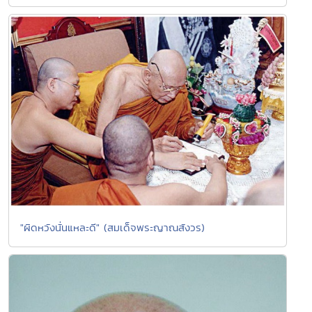
"ผิดหวังนั่นแหละดี" (สมเด็จพระญาณสังวร)