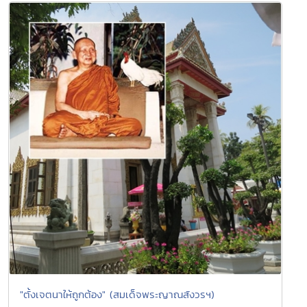
"ตั้งเจตนาให้ถูกต้อง" (สมเด็จพระญาณสังวรฯ)