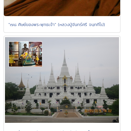
"๗๘ ศิษย์ของพระพุทธเจ้า" (หลวงปู่จันทร์ศรี จนฺททีโป)