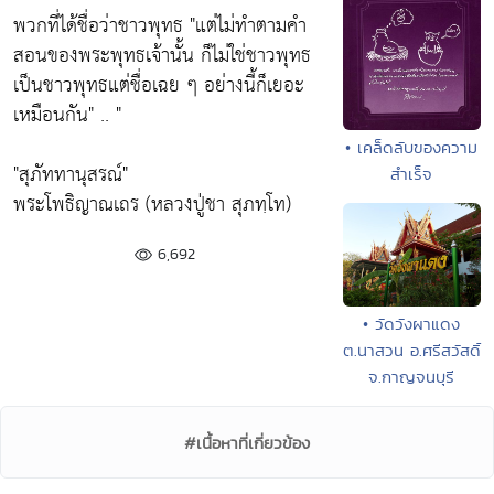
พวกที่ได้ชื่อว่าชาวพุทธ "แต่ไม่ทำตามคำ
สอนของพระพุทธเจ้านั้น ก็ไม่ใช่ชาวพุทธ
เป็นชาวพุทธแต่ชื่อเฉย ๆ อย่างนี้ก็เยอะ
เหมือนกัน" .. "
• เคล็ดลับของความ
"สุภัททานุสรณ์"
สำเร็จ
พระโพธิญาณเถร (หลวงปู่ชา สุภทฺโท)
6,692
• วัดวังผาแดง
ต.นาสวน อ.ศรีสวัสดิ์
จ.กาญจนบุรี
#เนื้อหาที่เกี่ยวข้อง