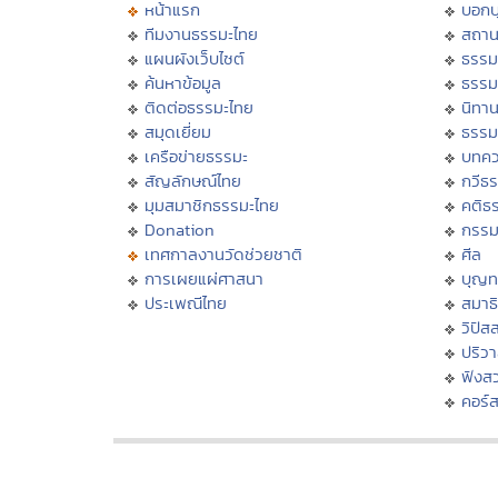
หน้าแรก
บอก
ทีมงานธรรมะไทย
สถาน
แผนผังเว็บไซต์
ธรรม
ค้นหาข้อมูล
ธรรม
ติดต่อธรรมะไทย
นิทาน
สมุดเยี่ยม
ธรรม
เครือข่ายธรรมะ
บทคว
สัญลักษณ์ไทย
กวีธ
มุมสมาชิกธรรมะไทย
คติธ
Donation
กรร
เทศกาลงานวัดช่วยชาติ
ศีล
การเผยแผ่ศาสนา
บุญท
ประเพณีไทย
สมาธิ
วิปัส
ปริว
ฟังส
คอร์ส