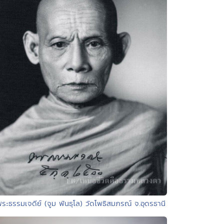
พระธรรมเจดีย์ (จูม พันธุโล) วัดโพธิสมภรณ์ จ.อุดรธานี