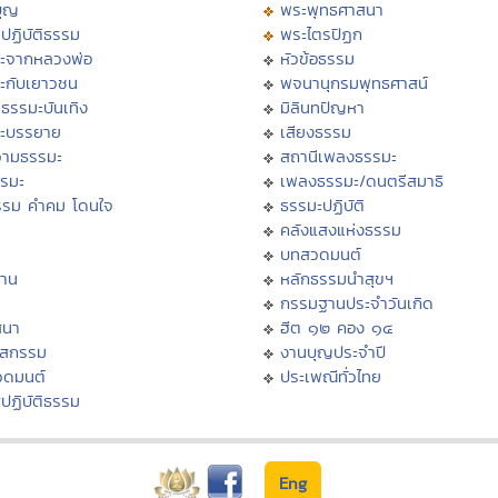
บุญ
พระพุทธศาสนา
ปฏิบัติธรรม
พระไตรปิฏก
ะจากหลวงพ่อ
หัวข้อธรรม
ะกับเยาวชน
พจนานุกรมพุทธศาสน์
ธรรมะบันเทิง
มิลินทปัญหา
ะบรรยาย
เสียงธรรม
ามธรรมะ
สถานีเพลงธรรมะ
รรมะ
เพลงธรรมะ/ดนตรีสมาธิ
รรม คำคม โดนใจ
ธรรมะปฏิบัติ
ม
คลังแสงแห่งธรรม
บทสวดมนต์
าน
หลักธรรมนำสุขฯ
กรรมฐานประจำวันเกิด
สนา
ฮีต ๑๒ คอง ๑๔
าสกรรม
งานบุญประจำปี
วดมนต์
ประเพณีทั่วไทย
ปฏิบัติธรรม
Eng