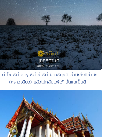
• ตํ โข ชิตํ สาธุ ชิตํ ยํ ชิตํ นาวชิยฺยติ ชำนะสิ่งที่ชำนะ
(คราวเดียว) แล้วไม่กลับแพ้ได้ นั่นแลเป็นดี