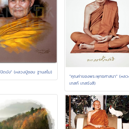
ปิดบัง" (หลวงปู่ชอบ ฐานสโม)
"คุณค่าของพระพุทธศาสนา" (หลวง
เทสก์ เทสรังสี)