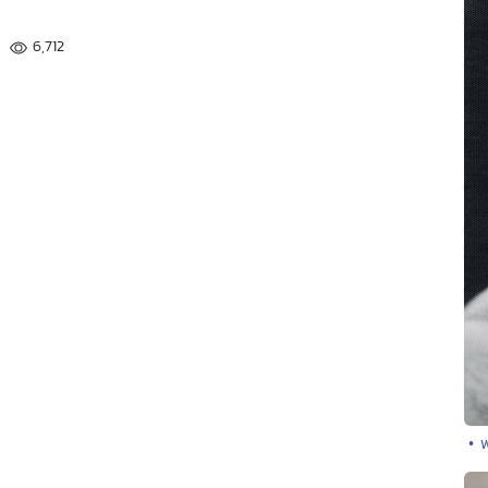
6,712
• 