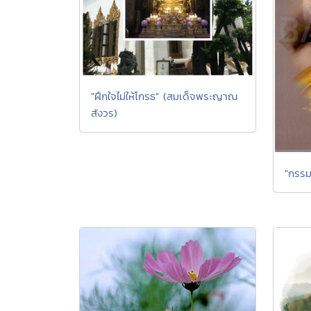
"ฝึกใจไม่ให้โกรธ" (สมเด็จพระญาณ
สังวร)
"กรรม