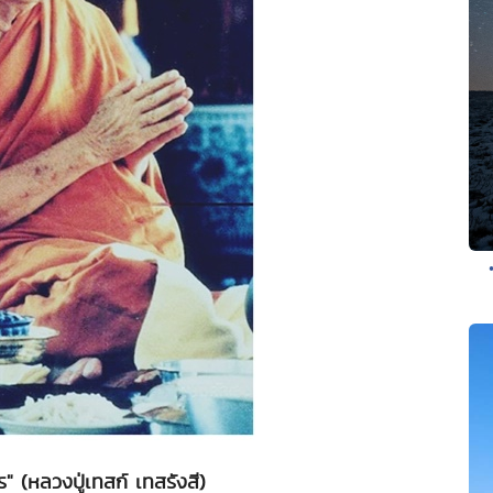
ร" (หลวงปู่เทสก์ เทสรังสี)