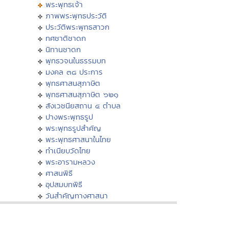
พระพุทธเจ้า
ภาพพระพุทธประวัติ
ประวัติพระพุทธสาวก
ทศชาติชาดก
นิทานชาดก
พุทธวจนในธรรมบท
มงคล ๓๘ ประการ
พุทธศาสนสุภาษิต
พุทธศาสนสุภาษิต ๖๒๑
สังเวชนียสถาน ๔ ตำบล
ปางพระพุทธรูป
พระพุทธรูปสำคัญ
พระพุทธศาสนาในไทย
ทำเนียบวัดไทย
พระอารามหลวง
ศาสนพิธี
อุปสมบทพิธี
วันสำคัญทางศาสนา