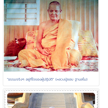
"ธรรมจริงๆ อยู่ที่ใจของผู้ปฎิบัติ" (หลวงปู่ชอบ ฐานสโม)