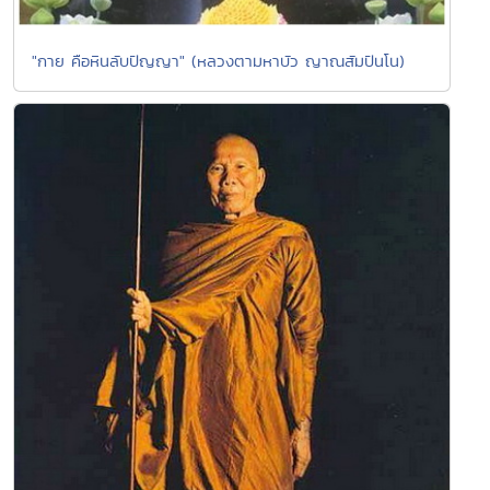
"กาย คือหินลับปัญญา" (หลวงตามหาบัว ญาณสัมปันโน)