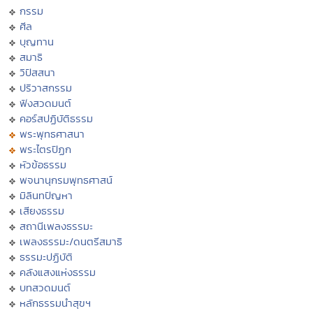
กรรม
ศีล
บุญทาน
สมาธิ
วิปัสสนา
ปริวาสกรรม
ฟังสวดมนต์
คอร์สปฏิบัติธรรม
พระพุทธศาสนา
พระไตรปิฏก
หัวข้อธรรม
พจนานุกรมพุทธศาสน์
มิลินทปัญหา
เสียงธรรม
สถานีเพลงธรรมะ
เพลงธรรมะ/ดนตรีสมาธิ
ธรรมะปฏิบัติ
คลังแสงแห่งธรรม
บทสวดมนต์
หลักธรรมนำสุขฯ