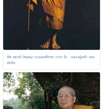
ศีล สมาธิ ปัญญา รวมลงที่กาย วาจา ใจ : หลวงปู่หล้า เขม
ปัตโต