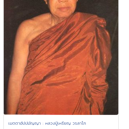
เมตตาอัปปมัญญา : หลวงปู่เหรียญ วรลาโภ