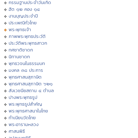
กรรมฐานประจำวันเกิด
ฮีต ๑๒ คอง ๑๔
งานบุญประจำปี
ประเพณีทั่วไทย
พระพุทธเจ้า
ภาพพระพุทธประวัติ
ประวัติพระพุทธสาวก
ทศชาติชาดก
นิทานชาดก
พุทธวจนในธรรมบท
มงคล ๓๘ ประการ
พุทธศาสนสุภาษิต
พุทธศาสนสุภาษิต ๖๒๑
สังเวชนียสถาน ๔ ตำบล
ปางพระพุทธรูป
พระพุทธรูปสำคัญ
พระพุทธศาสนาในไทย
ทำเนียบวัดไทย
พระอารามหลวง
ศาสนพิธี
อุปสมบทพิธี