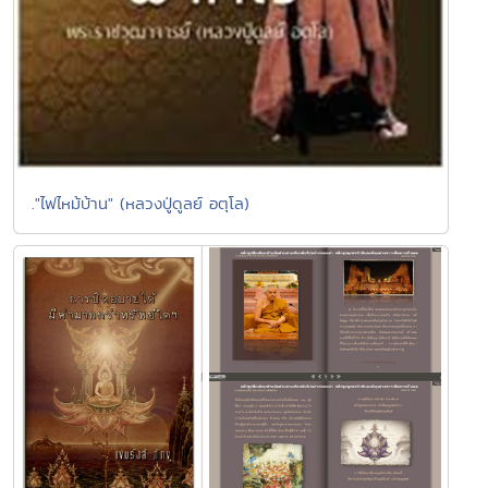
."ไฟไหม้บ้าน" (หลวงปู่ดูลย์ อตุโล)