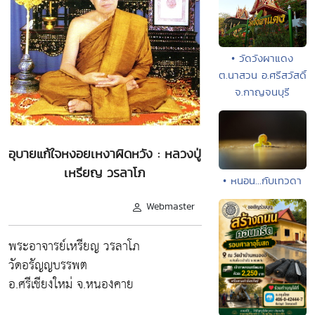
• วัดวังผาแดง
ต.นาสวน อ.ศรีสวัสดิ์
จ.กาญจนบุรี
อุบายแก้ใจหงอยเหงาผิดหวัง : หลวงปู่
เหรียญ วรลาโภ
• หนอน...กับเทวดา
Webmaster
พระอาจารย์เหรียญ วรลาโภ
วัดอรัญญบรรพต
อ.ศรีเชียงใหม่ จ.หนองคาย