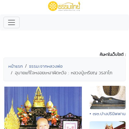
ค้นหาในเว็บไซต์ :
หน้าแรก
ธรรมะจากหลวงพ่อ
อุบายแก้ใจหงอยเหงาผิดหวัง : หลวงปู่เหรียญ วรลาโภ
• ๗๓.ปางปรินิพพาน