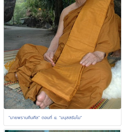
"นายพรานคืนศีล" ตอนที่ ๕. "มนุสสธัมโม"