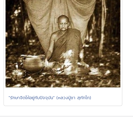
"รักษาจิตให้อยู่กับปัจจุบัน" (หลวงปู่ชา สุภัทโท)