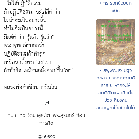
...ไม่ได้ปฏิบัติธรรม
• กระรอกน้อยนัก
ถ้าปฏิบัติธรรม จะไม่มีคำว่า
แบก
ไม่น่าจะเป็นอย่างนั้น
ทำไมจึงเป็นอย่างนี้
มีแต่คำว่า "รู้แล้ว รู้แล้ว"
พระพุทธเจ้าบอกว่า
ปฏิบัติธรรมถ้าทำถูก
เหมือนกลิ้งครก"ลง"เขา
ถ้าทำผิด เหมือนกลิ้งครก"ขึ้น"เขา"
• สพฺพญฺเจ ปฐวี
ทชฺชา นากตญฺญุมภิ
ราธเย หากจะให้
หลวงพ่อคำเขียน สุวัณโณ
สมบัติในแผ่นดินทั้ง
ปวง ก็ยังคน
อกตัญญูให้ยินดีไม่ได้
ที่มา : fb วัดป่าสุคะโต. พระสุรินทร์ ก่อน
การคิด
6,690