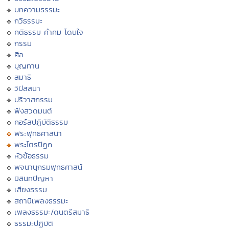
บทความธรรมะ
กวีธรรมะ
คติธรรม คำคม โดนใจ
กรรม
ศีล
บุญทาน
สมาธิ
วิปัสสนา
ปริวาสกรรม
ฟังสวดมนต์
คอร์สปฏิบัติธรรม
พระพุทธศาสนา
พระไตรปิฏก
หัวข้อธรรม
พจนานุกรมพุทธศาสน์
มิลินทปัญหา
เสียงธรรม
สถานีเพลงธรรมะ
เพลงธรรมะ/ดนตรีสมาธิ
ธรรมะปฏิบัติ