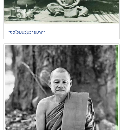
"จิตใจมันวุ่นวายมาก"