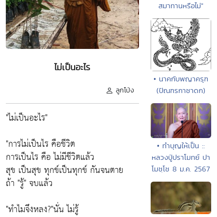
สมาทานหรือไม่"
ไม่เป็นอะไร
• นาคกับพญาครุฑ
ลูกโป่ง
(ปัณฑรกาชาดก)
"ไม่เป็นอะไร"
"การไม่เป็นไร คือชีวิต
• ทำบุญให้เป็น ::
การเป็นไร คือ ไม่มีชีวิตแล้ว
หลวงปู่ปราโมทย์ ปา
สุข เป็นสุข ทุกข์เป็นทุกข์ กันจนตาย
โมชฺโช 8 ม.ค. 2567
ถ้า "รู้" จบแล้ว
"ทำไมจึงหลง?"นั่น ไม่รู้