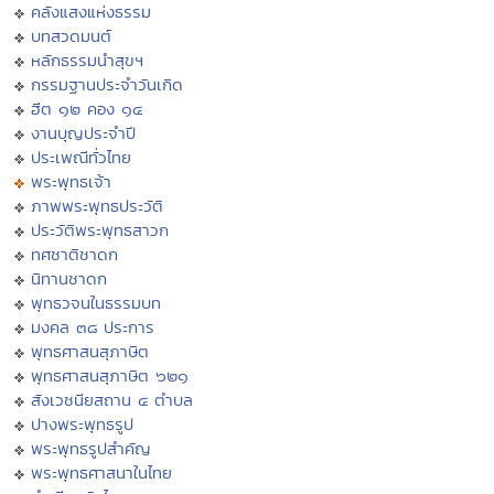
คลังแสงแห่งธรรม
บทสวดมนต์
หลักธรรมนำสุขฯ
กรรมฐานประจำวันเกิด
ฮีต ๑๒ คอง ๑๔
งานบุญประจำปี
ประเพณีทั่วไทย
พระพุทธเจ้า
ภาพพระพุทธประวัติ
ประวัติพระพุทธสาวก
ทศชาติชาดก
นิทานชาดก
พุทธวจนในธรรมบท
มงคล ๓๘ ประการ
พุทธศาสนสุภาษิต
พุทธศาสนสุภาษิต ๖๒๑
สังเวชนียสถาน ๔ ตำบล
ปางพระพุทธรูป
พระพุทธรูปสำคัญ
พระพุทธศาสนาในไทย