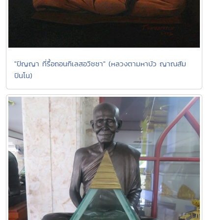
"ปัญญา ที่รื้อถอนกิเลสอวิชชา" (หลวงตามหาบัว ญาณสัม
ปันโน)