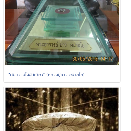
"ดับความโง่อันเดียว" (หลวงปู่ขาว อนาลโย)