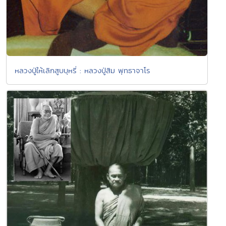
หลวงปู่ให้เลิกสูบบุหรี่ : หลวงปู่สิม พุทธาจาโร