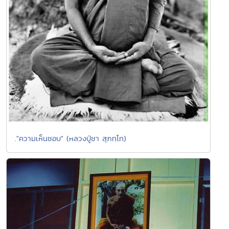
."ความเห็นชอบ" (หลวงปู่ชา สุภทฺโท)