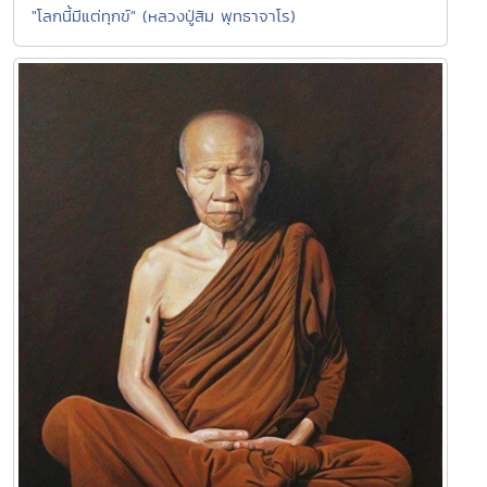
"โลกนี้มีแต่ทุกข์" (หลวงปู่สิม พุทธาจาโร)