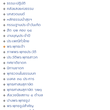
ธรรมะปฏิบัติ
คลังแสงแห่งธรรม
บทสวดมนต์
หลักธรรมนำสุขฯ
กรรมฐานประจำวันเกิด
ฮีต ๑๒ คอง ๑๔
งานบุญประจำปี
ประเพณีทั่วไทย
พระพุทธเจ้า
ภาพพระพุทธประวัติ
ประวัติพระพุทธสาวก
ทศชาติชาดก
นิทานชาดก
พุทธวจนในธรรมบท
มงคล ๓๘ ประการ
พุทธศาสนสุภาษิต
พุทธศาสนสุภาษิต ๖๒๑
สังเวชนียสถาน ๔ ตำบล
ปางพระพุทธรูป
พระพุทธรูปสำคัญ