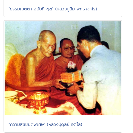
"ธรรมเมตตา ฉบับที่ ๑๕" (หลวงปู่สิม พุทธาจาโร)
"ความสุขชนิดพิเศษ" (หลวงปู่ดูลย์ อตุโล)