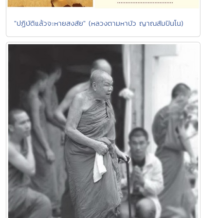
"ปฏิบัติแล้วจะหายสงสัย" (หลวงตามหาบัว ญาณสัมปันโน)