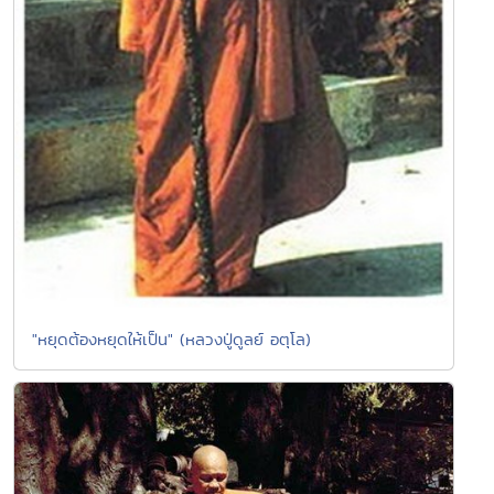
"หยุดต้องหยุดให้เป็น" (หลวงปู่ดูลย์ อตุโล)