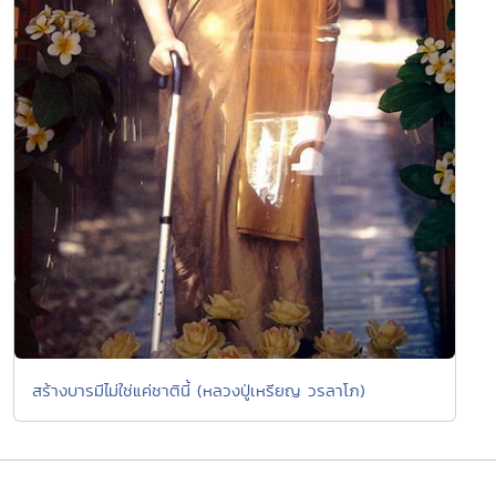
สร้างบารมีไม่ใช่แค่ชาตินี้ (หลวงปู่เหรียญ วรลาโภ)