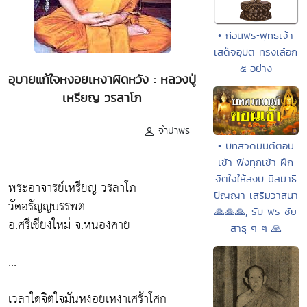
• ก่อนพระพุทธเจ้า
เสด็จอุบัติ ทรงเลือก
๕ อย่าง
อุบายแก้ใจหงอยเหงาผิดหวัง : หลวงปู่
เหรียญ วรลาโภ
จำปาพร
• บทสวดมนต์ตอน
เช้า ฟังทุกเช้า ฝึก
จิตใจให้สงบ มีสมาธิ
พระอาจารย์เหรียญ วรลาโภ
ปัญญา เสริมวาสนา
วัดอรัญญบรรพต
🙏🙏🙏, รับ พร ชัย
อ.ศรีเชียงใหม่ จ.หนองคาย
สาธุ ๆ ๆ 🙏
...
เวลาใดจิตใจมันหงอยเหงาเศร้าโศก