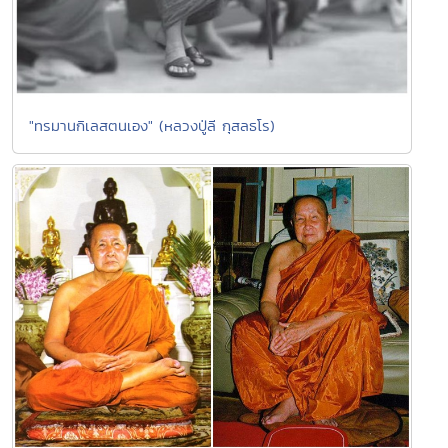
"ทรมานกิเลสตนเอง" (หลวงปู่ลี กุสลธโร)