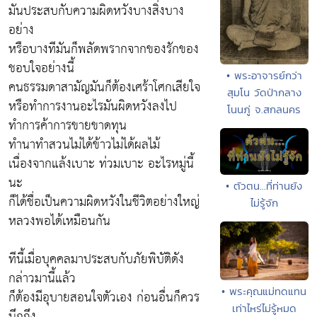
มันประสบกับความผิดหวังบางสิ่งบาง
อย่าง
หรือบางทีมันก็พลัดพรากจากของรักของ
ชอบใจอย่างนี้
• พระอาจารย์กว่า
คนธรรมดาสามัญมันก็ต้องเศร้าโศกเสียใจ
สุมโน วัดป่ากลาง
หรือทำการงานอะไรมันผิดหวังลงไป
โนนภู่ จ.สกลนคร
ทำการค้าการขายขาดทุน
ทำนาทำสวนไม่ได้ข้าวไม่ได้ผลไม้
เนื่องจากแล้งเบาะ ท่วมเบาะ อะไรหมู่นี้
นะ
• ตัวตน...ที่ท่านยัง
ก็ได้ชื่อเป็นความผิดหวังในชีวิตอย่างใหญ่
ไม่รู้จัก
หลวงพอได้เหมือนกัน
ทีนี้เมื่อบุคคลมาประสบกับภัยพิบัติดัง
กล่าวมานี้แล้ว
• พระคุณแม่ทดแทน
ก็ต้องมีอุบายสอนใจตัวเอง ก่อนอื่นก็ควร
เท่าไหร่ไม่รู้หมด
นึกถึง