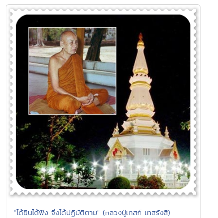
"ได้ยินได้ฟัง จึงได้ปฏิบัติตาม" (หลวงปู่เทสก์ เทสรังสี)