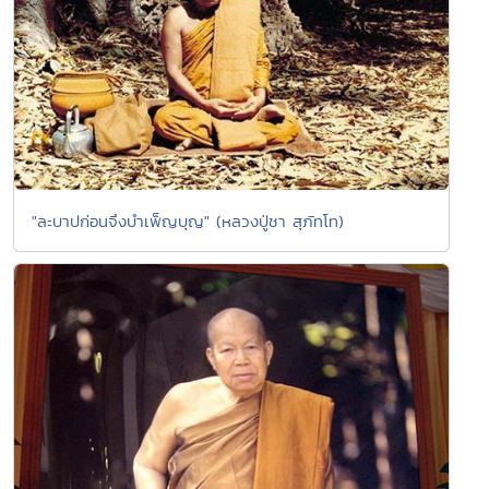
"ละบาปก่อนจึงบำเพ็ญบุญ" (หลวงปู่ชา สุภัทโท)