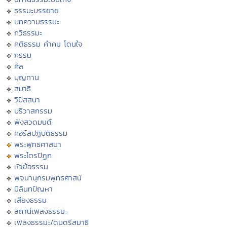
ธรรมะบรรยาย
บทความธรรมะ
กวีธรรมะ
คติธรรม คำคม โดนใจ
กรรม
ศีล
บุญทาน
สมาธิ
วิปัสสนา
ปริวาสกรรม
ฟังสวดมนต์
คอร์สปฏิบัติธรรม
พระพุทธศาสนา
พระไตรปิฏก
หัวข้อธรรม
พจนานุกรมพุทธศาสน์
มิลินทปัญหา
เสียงธรรม
สถานีเพลงธรรมะ
เพลงธรรมะ/ดนตรีสมาธิ