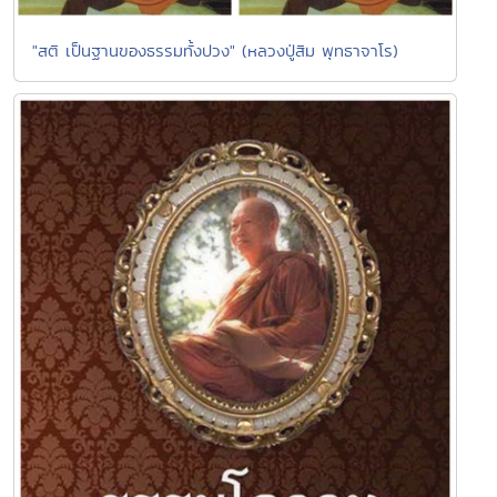
"สติ เป็นฐานของธรรมทั้งปวง" (หลวงปู่สิม พุทธาจาโร)