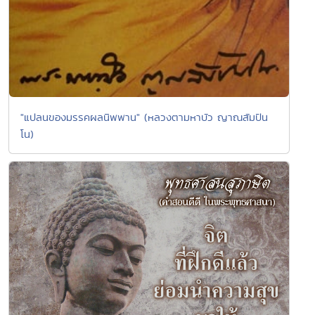
"แปลนของมรรคผลนิพพาน" (หลวงตามหาบัว ญาณสัมปัน
โน)