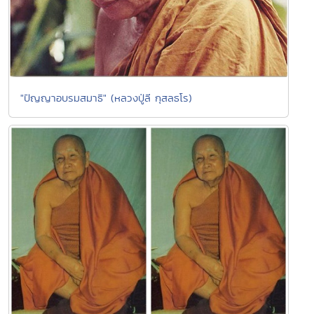
"ปัญญาอบรมสมาธิ" (หลวงปู่ลี กุสลธโร)