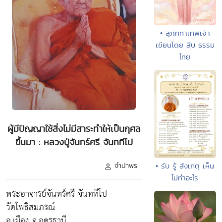
• สุภัททาเทพเจ้า
เขียนโดย สืบ ธรรม
ไทย
ผู้มีปัญญาใช้สิ่งไม่มีสาระทำให้เป็นกุศล
ขึ้นมา : หลวงปู่จันทร์ศรี จันททีโป
• รับ รู้ สังเกตุ เห็น
จำปาพร
ไม่ทำอะไร
พระอาจารย์จันทร์ศรี จันททีโป
วัดโพธิสมภรณ์
อ.เมือง จ.อุดรธานี