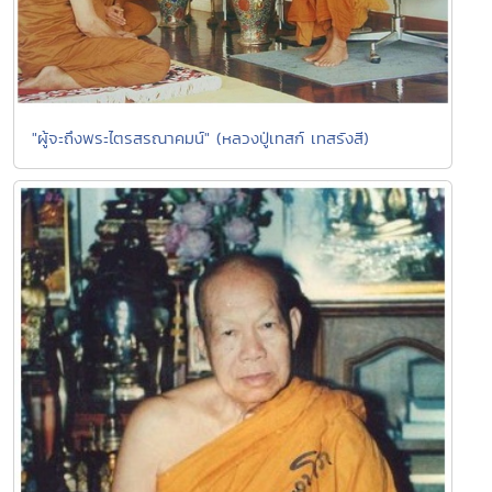
"ผู้จะถึงพระไตรสรณาคมน์" (หลวงปู่เทสก์ เทสรังสี)