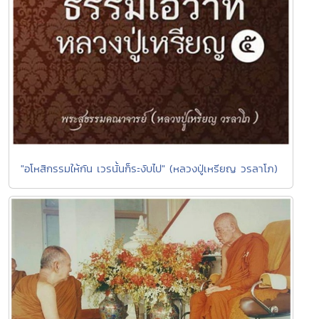
"อโหสิกรรมให้กัน เวรนั้นก็ระงับไป" (หลวงปู่เหรียญ วรลาโภ)