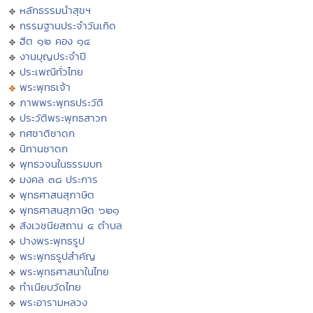
หลักธรรมนำสุขฯ
กรรมฐานประจำวันเกิด
ฮีต ๑๒ คอง ๑๔
งานบุญประจำปี
ประเพณีทั่วไทย
พระพุทธเจ้า
ภาพพระพุทธประวัติ
ประวัติพระพุทธสาวก
ทศชาติชาดก
นิทานชาดก
พุทธวจนในธรรมบท
มงคล ๓๘ ประการ
พุทธศาสนสุภาษิต
พุทธศาสนสุภาษิต ๖๒๑
สังเวชนียสถาน ๔ ตำบล
ปางพระพุทธรูป
พระพุทธรูปสำคัญ
พระพุทธศาสนาในไทย
ทำเนียบวัดไทย
พระอารามหลวง