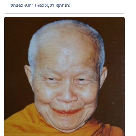
"ยกแล้วหนัก" (หลวงปู่ชา สุภทฺโท)