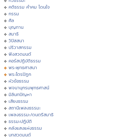
กวีธรรมะ
คติธรรม คำคม โดนใจ
กรรม
ศีล
บุญทาน
สมาธิ
วิปัสสนา
ปริวาสกรรม
ฟังสวดมนต์
คอร์สปฏิบัติธรรม
พระพุทธศาสนา
พระไตรปิฏก
หัวข้อธรรม
พจนานุกรมพุทธศาสน์
มิลินทปัญหา
เสียงธรรม
สถานีเพลงธรรมะ
เพลงธรรมะ/ดนตรีสมาธิ
ธรรมะปฏิบัติ
คลังแสงแห่งธรรม
บทสวดมนต์