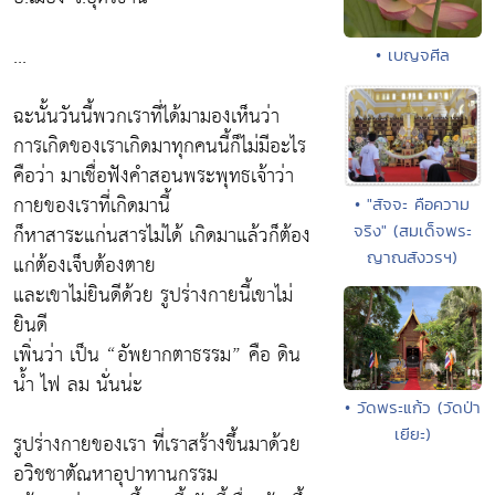
...
• เบญจศีล
ฉะนั้นวันนี้พวกเราที่ได้มามองเห็นว่า
การเกิดของเราเกิดมาทุกคนนี้ก็ไม่มีอะไร
คือว่า มาเชื่อฟังคำสอนพระพุทธเจ้าว่า
กายของเราที่เกิดมานี้
• "สัจจะ คือความ
ก็หาสาระแก่นสารไม่ได้ เกิดมาแล้วก็ต้อง
จริง" (สมเด็จพระ
ญาณสังวรฯ)
แก่ต้องเจ็บต้องตาย
และเขาไม่ยินดีด้วย รูปร่างกายนี้เขาไม่
ยินดี
เพิ่นว่า เป็น “อัพยากตาธรรม” คือ ดิน
น้ำ ไฟ ลม นั่นน่ะ
• วัดพระแก้ว (วัดป่า
เยียะ)
รูปร่างกายของเรา ที่เราสร้างขึ้นมาด้วย
อวิชชาตัณหาอุปาทานกรรม