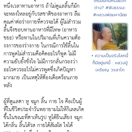
เหมือนกันหรือแตก
หนึ่งเวลาทานอาหาร ถ้าไม่ดูแลลิ้นก็มัก
ต่าง? #ฟังธรรมะ
จะหลงใหลอยู่กับรสชาติของอาหาร ลืม
#หลวงพ่อมหาน้อย
คุณค่าต่อร่างกายที่ควรจะได้ ผู้ไม่สำรวม
ลิ้นจึงชอบทานอาหารที่มีโทษ (อาหาร
ขยะ) หรือทานในปริมาณที่เกินความต้อ
งงการของร่างกาย ในกรณีการใช้ลิ้นใน
การพูดไม่สำรวมคือคิดอะไรก็พูด ไม่มี
• ความเป็นจริงโลกนี้
ความยับยั้งชั่งใจ ไม่มีการกลั่นกรองว่า
ก็มีอยู่แค่นี้ : หลวงปู่
อะไรควรอะไรไม่ควรพูดซึ่งเกิดปัญหา
เหรียญ วรลาโภ
มากมาย เป็นเหตุให้ต้องเดือดร้อนภาย
หลัง
ผู้ที่ดูแลตา หู จมูก ลิ้น กาย ใจ คือเป็นผู้
ที่ในชีวิตประจำวันพยายามไม่ให้กิเลสเกิด
ขึ้นในขณะที่ตาเห็นรูป หูได้ยินเสียง จมูก
ได้กลิ่น ลิ้นได้รส กายได้สัมผัส ใจได้