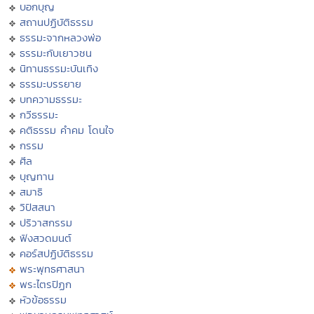
บอกบุญ
สถานปฏิบัติธรรม
ธรรมะจากหลวงพ่อ
ธรรมะกับเยาวชน
นิทานธรรมะบันเทิง
ธรรมะบรรยาย
บทความธรรมะ
กวีธรรมะ
คติธรรม คำคม โดนใจ
กรรม
ศีล
บุญทาน
สมาธิ
วิปัสสนา
ปริวาสกรรม
ฟังสวดมนต์
คอร์สปฏิบัติธรรม
พระพุทธศาสนา
พระไตรปิฏก
หัวข้อธรรม