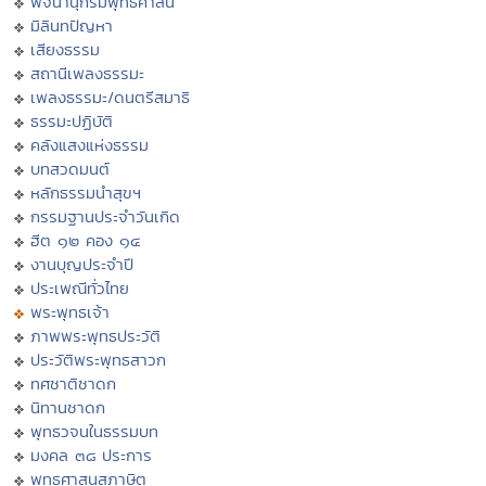
พจนานุกรมพุทธศาสน์
มิลินทปัญหา
เสียงธรรม
สถานีเพลงธรรมะ
เพลงธรรมะ/ดนตรีสมาธิ
ธรรมะปฏิบัติ
คลังแสงแห่งธรรม
บทสวดมนต์
หลักธรรมนำสุขฯ
กรรมฐานประจำวันเกิด
ฮีต ๑๒ คอง ๑๔
งานบุญประจำปี
ประเพณีทั่วไทย
พระพุทธเจ้า
ภาพพระพุทธประวัติ
ประวัติพระพุทธสาวก
ทศชาติชาดก
นิทานชาดก
พุทธวจนในธรรมบท
มงคล ๓๘ ประการ
พุทธศาสนสุภาษิต