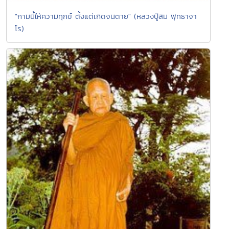
"กามนี้ให้ความทุกข์ ตั้งแต่เกิดจนตาย" (หลวงปู่สิม พุทธาจา
โร)