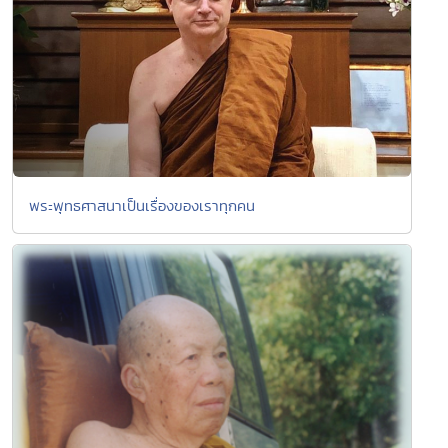
พระพุทธศาสนาเป็นเรื่องของเราทุกคน