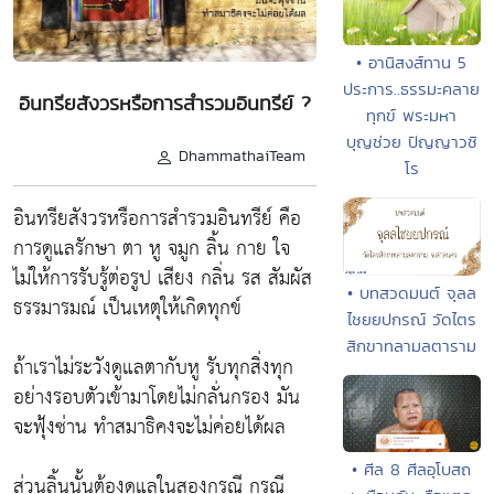
• อานิสงส์ทาน 5
ประการ..ธรรมะคลาย
อินทรียสังวรหรือการสำรวมอินทรีย์ ?
ทุกข์ พระมหา
บุญช่วย ปัญญาวชิ
DhammathaiTeam
โร
อินทรียสังวรหรือการสำรวมอินทรีย์ คือ
การดูแลรักษา ตา หู จมูก ลิ้น กาย ใจ
ไม่ให้การรับรู้ต่อรูป เสียง กลิ่น รส สัมผัส
• บทสวดมนต์ จุลล
ธรรมารมณ์ เป็นเหตุให้เกิดทุกข์
ไชยยปกรณ์ วัดไตร
สิกขาทลามลตาราม
ถ้าเราไม่ระวังดูแลตากับหู รับทุกสิ่งทุก
อย่างรอบตัวเข้ามาโดยไม่กลั่นกรอง มัน
จะฟุ้งซ่าน ทำสมาธิคงจะไม่ค่อยได้ผล
• ศีล 8 ศีลอุโบสถ
ส่วนลิ้นนั้นต้องดูแลในสองกรณี กรณี