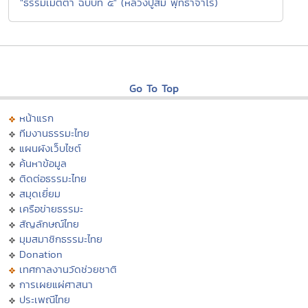
"ธรรมเมตตา ฉบับที่ ๕" (หลวงปู่สิม พุทธาจาโร)
Go To Top
หน้าแรก
ทีมงานธรรมะไทย
แผนผังเว็บไซต์
ค้นหาข้อมูล
ติดต่อธรรมะไทย
สมุดเยี่ยม
เครือข่ายธรรมะ
สัญลักษณ์ไทย
มุมสมาชิกธรรมะไทย
Donation
เทศกาลงานวัดช่วยชาติ
การเผยแผ่ศาสนา
ประเพณีไทย