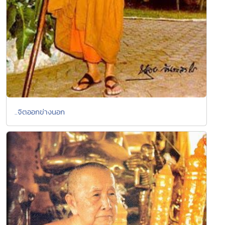
..จิตออกข่างนอก