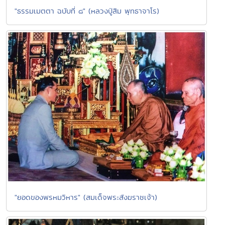
"ธรรมเมตตา ฉบับที่ ๘" (หลวงปู่สิม พุทธาจาโร)
"ยอดของพรหมวิหาร" (สมเด็จพระสังฆราชเจ้า)