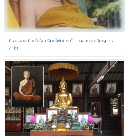
กิเลสนอนเนื่องในใจเปรียบไฟหมกเถ้า : หลวงปู่เหรียญ วร
ลาโภ