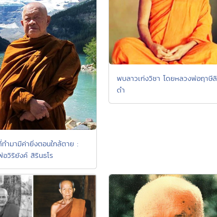
พบลาวเก่งวิชา โดยหลวงพ่อฤาษีล
ดำ
ี่ทำมามีค่ายิ่งตอนใกล้ตาย :
อวิริยังค์ สิรินธโร