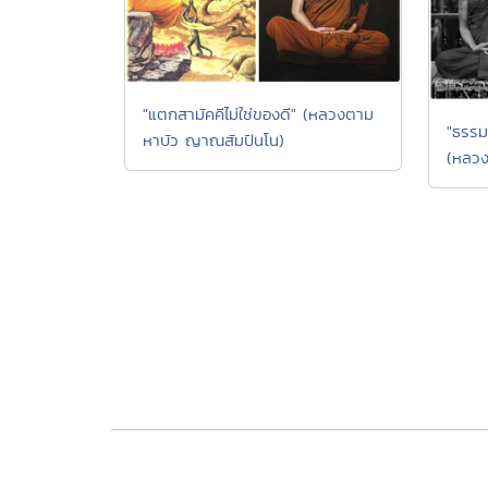
"แตกสามัคคีไม่ใช่ของดี" (หลวงตาม
"ธรรม
หาบัว ญาณสัมปันโน)
(หลวง