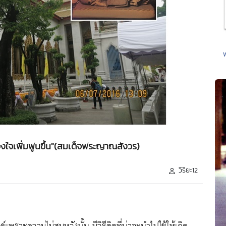
องใจเพิ่มพูนขึ้น"(สมเด็จพระญาณสังวร)
วิริยะ12