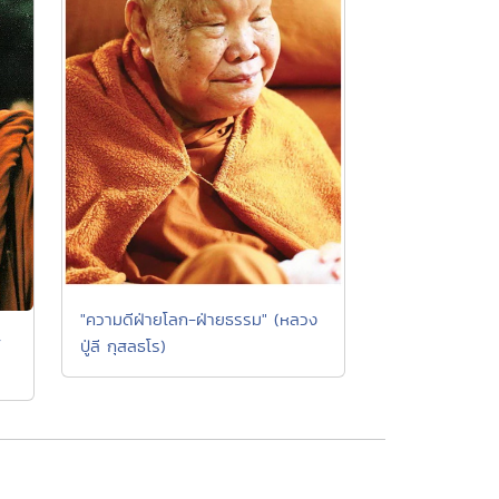
"ความดีฝ่ายโลก-ฝ่ายธรรม" (หลวง
ส
ปู่ลี กุสลธโร)