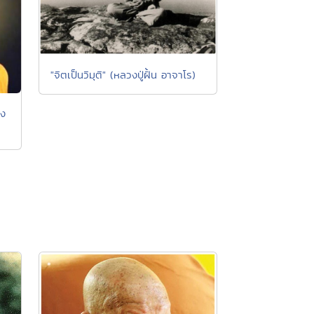
"จิตเป็นวิมุติ" (หลวงปู่ฝั้น อาจาโร)
ิง