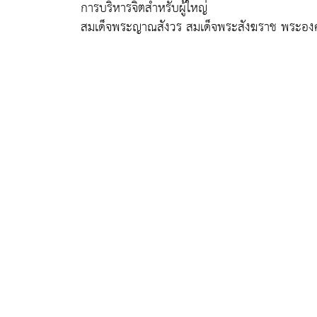
การบริหารจิตสำหรับผู้ใหญ่
สมเด็จพระญาณสังวร สมเด็จพระสังฆราช พระองค์