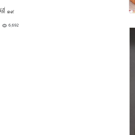
ที่ ๑๙
6,692