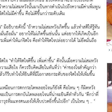
ุกข์เพราะความไม่สมหวังนั้น มีวิธีคิดที่น่าจะนำไปใช้ให้เกิด
นำความไม่สมหวังนั้นมาเป็นทางดำเนินไปถึงความมีค่าเพิ่มพูน
จไม่มีค่าขึ้น คือไม่ดีขึ้นกว่าระดับเดิม
ร"
มีอธิบายดังนี้
"ถ้าความไม่สมหวังเกิดขึ้น แล้วทำสติให้รู้ทัน
มั่นถือมั่น"
อยากให้ไม่เกิดขึ้นเช่นนั้น แต่อยากให้เกิดเป็นอีก
รเพิ่มค่าให้แก่จิตใจ คือทำให้จิตใจปล่อยวางได้ ไม่ยึดมั่นถือ
• 
งจิตใจ
"ทำให้จิตใจดีขึ้น เพิ่มค่าขึ้น"
ดังนั้นเมื่อความไม่สมหวัง
ความเสียใจ ก็ควรรีบคิดเสียในทันที่ว่า
"ค่าของใจสำคัญกว่า
 แล้วก็รีบทำใจให้ยินดีที่มีโอกาสยกระดับของจิตใจให้เพิ่มขึ้น
็นเหมือนการตกกระไดพลอยโจนก็ยังดี คือไหน ๆ ก็ผิดหวัง
ป็นไรจะเป็นการตกบันไดพลอยโจนที่น่าจะยินดีทำทั่วกัน
"ดีกว่าที่
วุธทิ่มแทงตนเองให้เจ็บปวดยิ่งขึ้นไปอีก"
เป็นไหน ๆ .. "