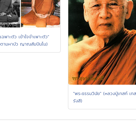
เฉพาะตัว เข้าใจจำเพาะตัว"
ตามหาบัว ญาณสัมปันโน)
"พระธรรมวินัย" (หลวงปู่เทสก์ เท
รังสี)