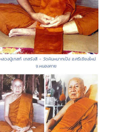
หลวงปู่เทสก์ เทสรังสี - วัดหินหมากเป้ง อ.ศรีเชียงใหม่
จ.หนองคาย