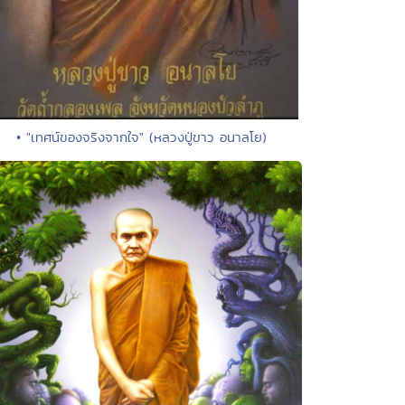
• "เทศน์ของจริงจากใจ" (หลวงปู่ขาว อนาลโย)