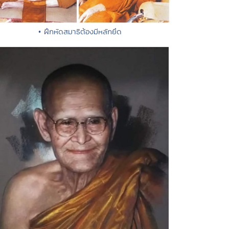
• ฝึกหัดสมาธิต้องมีหลักยึด