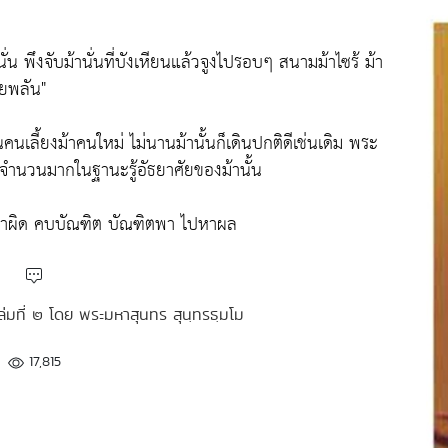
่น พึงจับม้านั่นที่บังเหียนแล้วจูงไปรอบๆ สนามม้าไซร้ ม้า
ดยพลัน"
นคนเลี้ยงม้าคนใหม่ ไม่นานม้านั้นก็เดินปกติดีเช่นเดิม พระ
จำนวนมากในฐานะรู้อัธยาศัยของม้านั้น
ไปหาผิด คบบัณฑิต บัณฑิตพา ไปหาผล
เล่มที่ ๒ โดย พระมหาสุนทร สุนฺทรธฺมโม
17,815