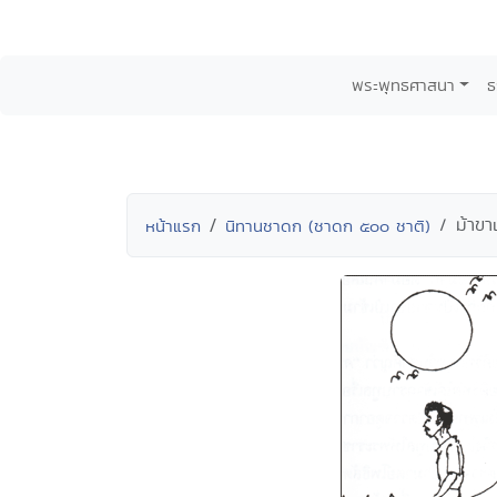
พระพุทธศาสนา
ธ
ม้าขา
หน้าแรก
นิทานชาดก (ชาดก ๕๐๐ ชาติ)