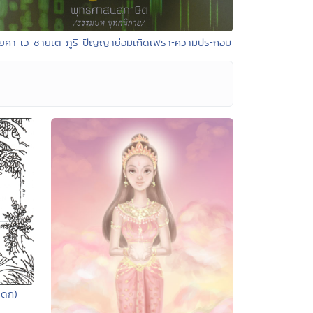
โยคา เว ชายเต ภูริ ปัญญาย่อมเกิดเพราะความประกอบ
าดก)