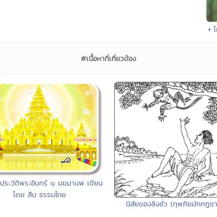
• 
#เนื้อหาที่เกี่ยวข้อง
ประวัติพระอินทร์ ๑ มฆมานพ เขียน
โดย สืบ ธรรมไทย
นิสัยของลิงชั่ว (ทุพภิยมักกฏช