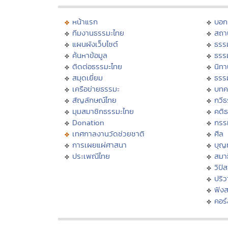
หน้าแรก
บอก
ทีมงานธรรมะไทย
สถา
แผนผังเว็บไซต์
ธรร
ค้นหาข้อมูล
ธรร
ติดต่อธรรมะไทย
นิทา
สมุดเยี่ยม
ธรร
เครือข่ายธรรมะ
บทค
สัญลักษณ์ไทย
กวี
มุมสมาชิกธรรมะไทย
คติ
Donation
กรร
เทศกาลงานวัดช่วยชาติ
ศีล
การเผยแผ่ศาสนา
บุญ
ประเพณีไทย
สมาธ
วิปั
ปริ
ฟัง
คอร์