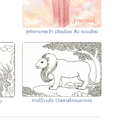
สุภัททาเทพเจ้า เขียนโดย สืบ ธรรมไทย
การไว้วางใจ (วิสสาสโภชนชาดก)
)