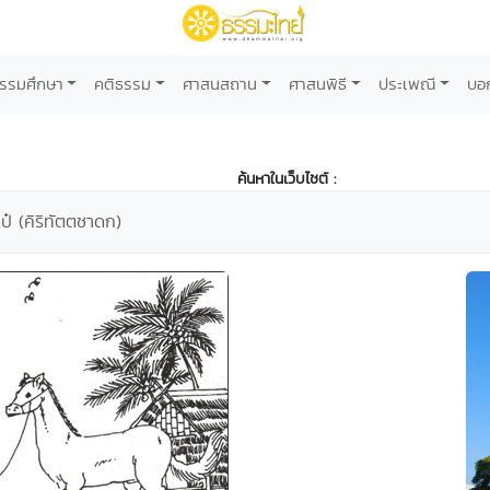
รรมศึกษา
คติธรรม
ศาสนสถาน
ศาสนพิธี
ประเพณี
บอ
ค้นหาในเว็บไซต์ :
เป๋ (คิริทัตตชาดก)