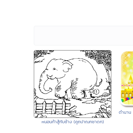
ตำนาน 
หนอนท้าสู้กับช้าง (คูถปาณกชาดก)