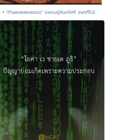
• "ทำนองคลองธรรม" (หลวงปู่จันทร์ศรี จนฺททีโป)