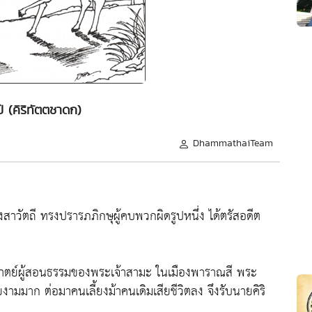
ป๋ (คิริทัตตชาดก)
DhammathaiTeam
งสาวัตถี ทรงปรารภภิกษุผู้คบพวกผิดรูปหนึ่ง ได้ตรัสอดีต
ำมาตย์ผู้สอนธรรมของพระเจ้าสามะ ในเมืองพาราณสี พระ
ยงามมาก ต่อมาคนเลี้ยงม้าคนเดิมเสียชีวิตลง จึงรับนายคิริ