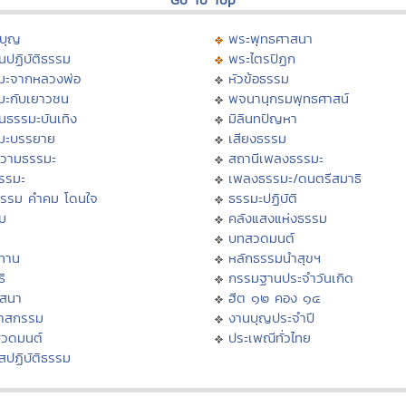
บุญ
พระพุทธศาสนา
นปฏิบัติธรรม
พระไตรปิฏก
มะจากหลวงพ่อ
หัวข้อธรรม
มะกับเยาวชน
พจนานุกรมพุทธศาสน์
นธรรมะบันเทิง
มิลินทปัญหา
มะบรรยาย
เสียงธรรม
วามธรรมะ
สถานีเพลงธรรมะ
ธรรมะ
เพลงธรรมะ/ดนตรีสมาธิ
ธรรม คำคม โดนใจ
ธรรมะปฏิบัติ
ม
คลังแสงแห่งธรรม
บทสวดมนต์
ทาน
หลักธรรมนำสุขฯ
ิ
กรรมฐานประจำวันเกิด
สสนา
ฮีต ๑๒ คอง ๑๔
วาสกรรม
งานบุญประจำปี
สวดมนต์
ประเพณีทั่วไทย
สปฏิบัติธรรม