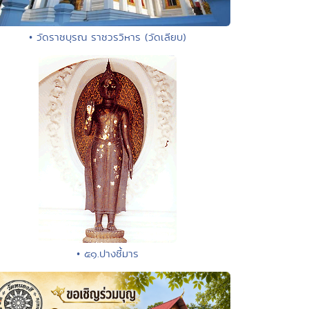
• วัดราชบุรณ ราชวรวิหาร (วัดเลียบ)
• ๕๑.ปางชี้มาร