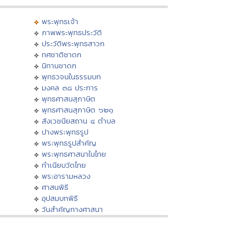
พระพุทธเจ้า
ภาพพระพุทธประวัติ
ประวัติพระพุทธสาวก
ทศชาติชาดก
นิทานชาดก
พุทธวจนในธรรมบท
มงคล ๓๘ ประการ
พุทธศาสนสุภาษิต
พุทธศาสนสุภาษิต ๖๒๑
สังเวชนียสถาน ๔ ตำบล
ปางพระพุทธรูป
พระพุทธรูปสำคัญ
พระพุทธศาสนาในไทย
ทำเนียบวัดไทย
พระอารามหลวง
ศาสนพิธี
อุปสมบทพิธี
วันสำคัญทางศาสนา